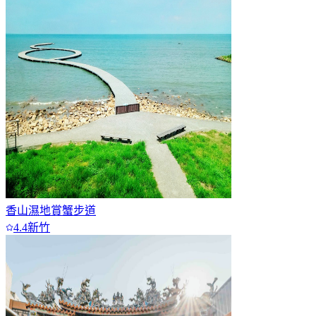
香山濕地賞蟹步道
4.4
新竹