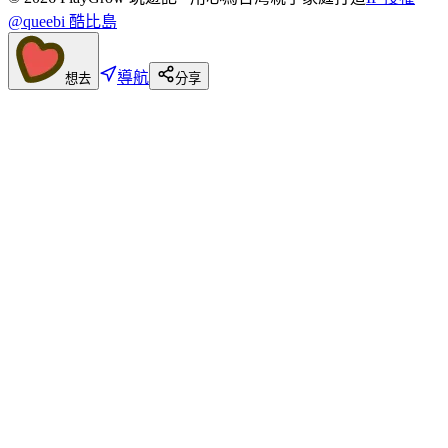
@queebi 酷比島
導航
想去
分享