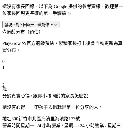
還沒有家長回報，以下為 Google 提供的參考資訊，歡迎第一
位家長回報更準確的第一手體驗 ✨
發現不對？回報一下就能修正 ✨
適齡分布（預估）
PlayGrow 依官方適齡預估，累積家長打卡後會自動更新為真
實分布。
0
1
2
歲
分齡真實心得
/ 跟你小孩同齡的家長怎麼說
3
還沒有心得——帶孩子去過就是第一位分享的人。
地址
300新竹市北區海濱里海濱路173號
營業時間
星期一: 24 小時營業 / 星期二: 24 小時營業 / 星期三: