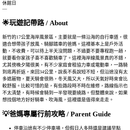
休館日
—
🌟
玩遊記帶路
/ About
新竹的17公里海岸風景區，主要就是一條沿海的自行車道，很
適合想帶孩子放風、騎腳踏車的爸媽。這裡基本上是戶外活
動，不收費，可以待上半天沒問題，不過要不要專程跑一趟，
就要看你家孩子喜不喜歡騎車了。這裡海岸線風景真的不錯，
尤其傍晚夕陽很美，有不少家庭會租協力車或電動車，一路騎
到底再折返，來回34公里，說長不長說短不短，但沿途沒有太
多遮蔽物，夏天騎會很熱，冬天風又大，所以天氣好時來會比
較舒服。比較可惜的是，有些路段時不時在維修，路線指示也
不太清楚，有時候會騎到一半發現要繞路。但整體來說，如果
想找個地方好好騎車、吹海風，這裡還是值得來走走。
💡
爸媽專屬行前攻略
/ Parent Guide
停車
沿途有不少停車場，但假日人多時還是建議早點