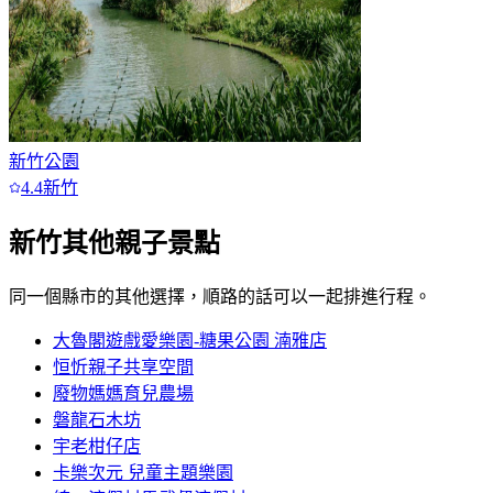
新竹公園
4.4
新竹
新竹
其他親子景點
同一個縣市的其他選擇，順路的話可以一起排進行程。
大魯閣遊戲愛樂園-糖果公園 湳雅店
恒忻親子共享空間
廢物媽媽育兒農場
磐龍石木坊
宇老柑仔店
卡樂次元 兒童主題樂園