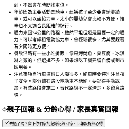
到，不然會花時間找車位。
年齡
因為主要活動是騎車，建議孩子至少要會騎腳踏
車，或可以坐協力車。太小的嬰幼兒會比較不方便，推
車也不太適合長距離的騎行。
體力
來回34公里的路程，雖然平坦但還是需要一定的體
力。可以考慮租電動協力車，會輕鬆很多，尤其要趕著
看夕陽時更方便。
餐飲
沿路有一些小吃攤販，像是烤魷魚、臭豆腐、冰淇
淋之類的，但選擇不多，如果想吃正餐建議自備或到市
區用餐。
注意事項
自行車道假日人潮很多，騎車時要特別注意孩
子安全。部分鋪石路段電動車不能騎，要記得手動踩
踏。有些路段會施工，替代路線不一定清楚，多留意路
標。
親子回報 & 分齡心得
/ 家長真實回報
去過了嗎？留下你們家的紀錄
記錄回憶・回報設施與心得