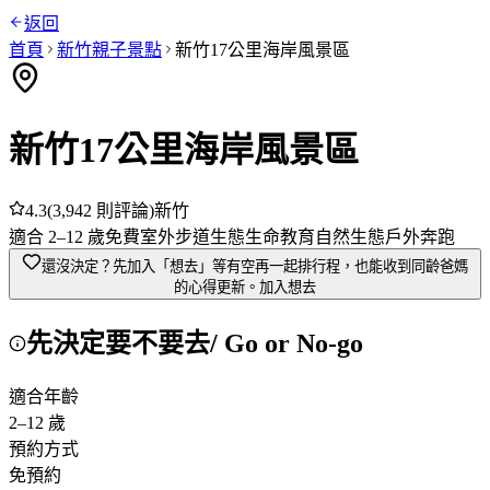
返回
首頁
新竹
親子景點
新竹17公里海岸風景區
新竹17公里海岸風景區
4.3
(
3,942
則評論)
新竹
適合
2
–
12
歲
免費
室外
步道
生態
生命教育
自然生態
戶外奔跑
還沒決定？先加入「想去」
等有空再一起排行程，也能收到同齡爸媽
的心得更新。
加入想去
先決定要不要去
/ Go or No-go
適合年齡
2
–
12
歲
預約方式
免預約