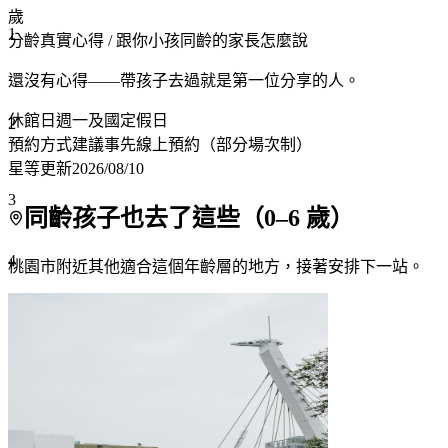
歲
1
分齡真實心得
/ 跟你小孩同齡的家長怎麼說
還沒有心得——帶孩子去過就是第一位分享的人。
休館日
週一及國定假日
2
預約方式
建議事先線上預約（部分場次制）
星等更新
2026/08/10
3
同齡孩子也去了這些（
0
–
6
歲）
4
桃園市附近
其他適合這個年齡層的地方，接著安排下一站。
5
6
7+