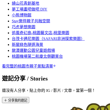
繞山花青創基地
夢工場畫吧做吧 DIY
小熊博物館
Stay樂待親子共融空間
巧虎夢想樂園
追風奇幻島-桃園藝文店-桃堡樂園
台茂卡通尼樂園（SAFARI非洲探索樂園）
新屋綠色隧道海景
龍潭運動公園兒童遊戲場
桃園機場第二航廈北側觀景台
看完整的
桃園市
親子景點清單
遊記分享
/ Stories
還沒有人分享，貼上你的 IG / 影片 / 文章，當第一個！
＋ 分享我的遊記