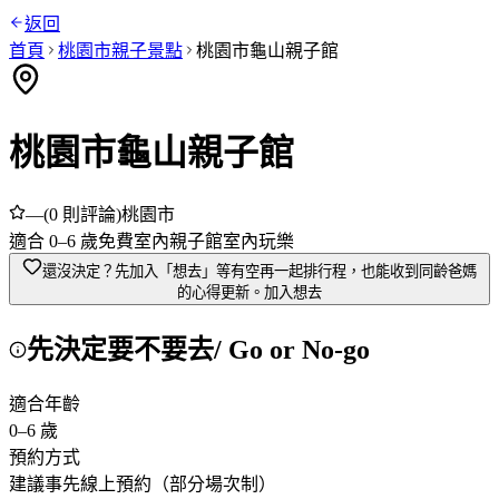
返回
首頁
桃園市
親子景點
桃園市龜山親子館
桃園市龜山親子館
—
(
0
則評論)
桃園市
適合
0
–
6
歲
免費
室內
親子館
室內玩樂
還沒決定？先加入「想去」
等有空再一起排行程，也能收到同齡爸媽
的心得更新。
加入想去
先決定要不要去
/ Go or No-go
適合年齡
0
–
6
歲
預約方式
建議事先線上預約（部分場次制）