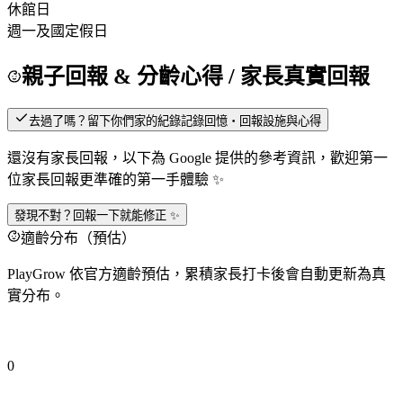
休館日
週一及國定假日
親子回報 & 分齡心得
/ 家長真實回報
去過了嗎？留下你們家的紀錄
記錄回憶・回報設施與心得
還沒有家長回報，以下為 Google 提供的參考資訊，歡迎第一
位家長回報更準確的第一手體驗 ✨
發現不對？回報一下就能修正 ✨
適齡分布（預估）
PlayGrow 依官方適齡預估，累積家長打卡後會自動更新為真
實分布。
0