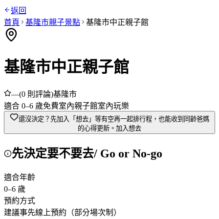
返回
首頁
基隆市
親子景點
基隆市中正親子館
基隆市中正親子館
—
(
0
則評論)
基隆市
適合
0
–
6
歲
免費
室內
親子館
室內玩樂
還沒決定？先加入「想去」
等有空再一起排行程，也能收到同齡爸媽
的心得更新。
加入想去
先決定要不要去
/ Go or No-go
適合年齡
0
–
6
歲
預約方式
建議事先線上預約（部分場次制）