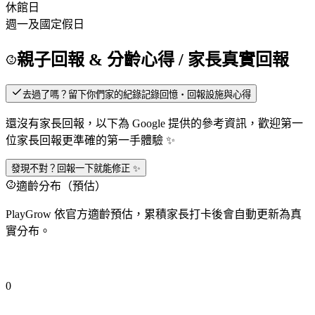
休館日
週一及國定假日
親子回報 & 分齡心得
/ 家長真實回報
去過了嗎？留下你們家的紀錄
記錄回憶・回報設施與心得
還沒有家長回報，以下為 Google 提供的參考資訊，歡迎第一
位家長回報更準確的第一手體驗 ✨
發現不對？回報一下就能修正 ✨
適齡分布（預估）
PlayGrow 依官方適齡預估，累積家長打卡後會自動更新為真
實分布。
0