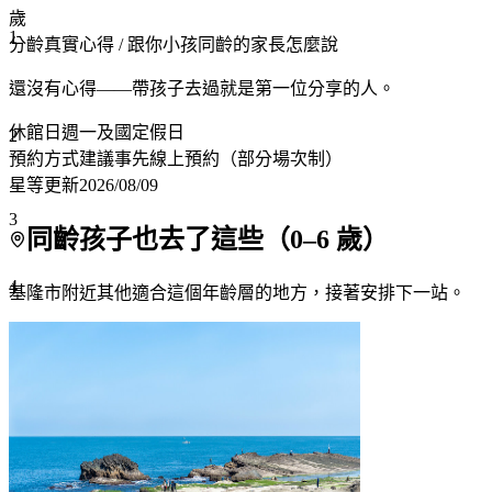
歲
1
分齡真實心得
/ 跟你小孩同齡的家長怎麼說
還沒有心得——帶孩子去過就是第一位分享的人。
休館日
週一及國定假日
2
預約方式
建議事先線上預約（部分場次制）
星等更新
2026/08/09
3
同齡孩子也去了這些（
0
–
6
歲）
4
基隆市附近
其他適合這個年齡層的地方，接著安排下一站。
5
6
7+