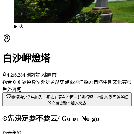
白沙岬燈塔
4.2
(
6,284
則評論)
桃園市
適合
0
–
8
歲
免費
室外
步道
歷史建築
海洋探索
自然生態
文化尋根
戶外奔跑
還沒決定？先加入「想去」
等有空再一起排行程，也能收到同齡爸媽
的心得更新。
加入想去
先決定要不要去
/ Go or No-go
適合年齡