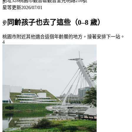
地址
328桃園市觀音區觀音里光明路216號
2
星等更新
2026/07/01
同齡孩子也去了這些（
0
–
8
歲）
3
桃園市附近
其他適合這個年齡層的地方，接著安排下一站。
4
5
6
7+