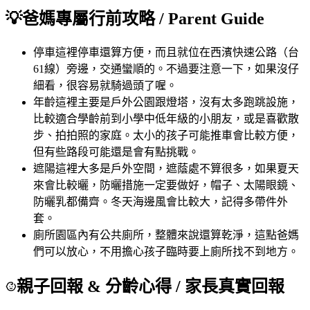
💡
爸媽專屬行前攻略
/ Parent Guide
停車
這裡停車還算方便，而且就位在西濱快速公路（台
61線）旁邊，交通蠻順的。不過要注意一下，如果沒仔
細看，很容易就騎過頭了喔。
年齡
這裡主要是戶外公園跟燈塔，沒有太多跑跳設施，
比較適合學齡前到小學中低年級的小朋友，或是喜歡散
步、拍拍照的家庭。太小的孩子可能推車會比較方便，
但有些路段可能還是會有點挑戰。
遮陽
這裡大多是戶外空間，遮蔭處不算很多，如果夏天
來會比較曬，防曬措施一定要做好，帽子、太陽眼鏡、
防曬乳都備齊。冬天海邊風會比較大，記得多帶件外
套。
廁所
園區內有公共廁所，整體來說還算乾淨，這點爸媽
們可以放心，不用擔心孩子臨時要上廁所找不到地方。
親子回報 & 分齡心得
/ 家長真實回報