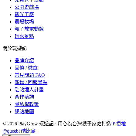
公園遊戲場
觀光工廠
農場牧場
親子放電動線
玩水景點
關於玩遊記
品牌介紹
回憶 / 徽章
常見問題 FAQ
新增 / 回報景點
駐站達人計畫
合作洽詢
隱私權政策
網站地圖
©
2026
PlayGrow 玩遊記 · 用心為台灣親子家庭打造
IP 授權
@queebi 酷比島