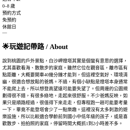
0
–
8
歲
預約方式
免預約
休館日
—
🌟
玩遊記帶路
/ About
說到桃園的戶外景點，白沙岬燈塔其實是個蠻有意思的選擇，
尤其喜歡看海、散散步的家庭。雖然它位在觀音區，離市區有
點距離，大概要開車40幾分鐘才能到，但這裡空氣好、環境清
幽，很適合想放鬆的爸媽。不過，有個小缺點是燈塔本身通常
不能爬上去，所以想登高望遠可能要失望了。但周邊的公園規
劃得很不錯，有很多綠地，走起來很舒服。不少爸媽反映，如
果只是順路經過，很值得下來走走，但專程跑一趟可能要考量
一下，畢竟不能登塔會少了一點樂趣。這裡沒有太多刺激的遊
樂設施，所以比較適合學齡前到國小中低年級的孩子，或是喜
歡散步、拍拍照的家庭，停留時間大概抓1到2小時差不多。