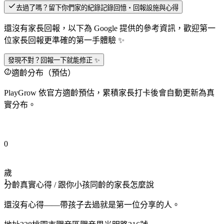
去過了嗎？留下你們家的紀錄
記錄回憶・回報設施與心得
還沒有家長回報，以下為 Google 提供的參考資訊，歡迎第一
位家長回報更準確的第一手體驗 ✨
發現不對？回報一下就能修正 ✨
適齡分布（預估）
PlayGrow 依官方適齡預估，累積家長打卡後會自動更新為真
實分布。
0
歲
1
分齡真實心得
/ 跟你小孩同齡的家長怎麼說
還沒有心得——帶孩子去過就是第一位分享的人。