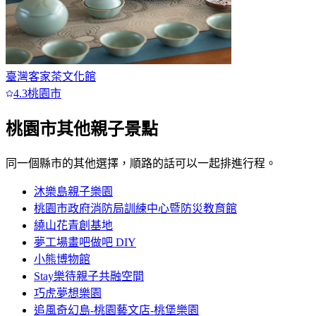
臺灣客家茶文化館
4.3
桃園市
桃園市
其他親子景點
同一個縣市的其他選擇，順路的話可以一起排進行程。
沐樂島親子樂園
桃園市政府消防局訓練中心暨防災教育館
繞山花青創基地
夢工場畫吧做吧 DIY
小熊博物館
Stay樂待親子共融空間
巧虎夢想樂園
追風奇幻島-桃園藝文店-桃堡樂園