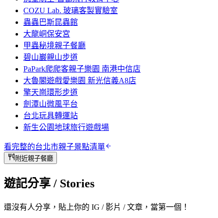
COZU Lab. 玻璃客製實驗室
蟲蟲巴斯昆蟲館
大龍峒保安宮
甲蟲秘境親子餐廳
碧山巖親山步道
PaPark爬爬客親子樂園 南港中信店
大魯閣遊戲愛樂園 新光信義A8店
擎天崗環形步道
劍潭山微風平台
台北玩具轉運站
新生公園地球旅行遊戲場
看完整的
台北市
親子景點清單
附近親子餐廳
遊記分享
/ Stories
還沒有人分享，貼上你的 IG / 影片 / 文章，當第一個！