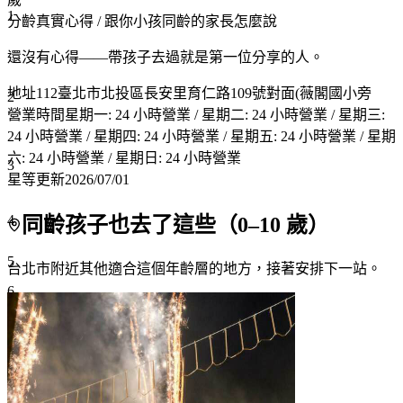
1
分齡真實心得
/ 跟你小孩同齡的家長怎麼說
還沒有心得——帶孩子去過就是第一位分享的人。
地址
112臺北市北投區長安里育仁路109號對面(薇閣國小旁
2
營業時間
星期一: 24 小時營業 / 星期二: 24 小時營業 / 星期三:
24 小時營業 / 星期四: 24 小時營業 / 星期五: 24 小時營業 / 星期
六: 24 小時營業 / 星期日: 24 小時營業
3
星等更新
2026/07/01
4
同齡孩子也去了這些（
0
–
10
歲）
5
台北市附近
其他適合這個年齡層的地方，接著安排下一站。
6
7+