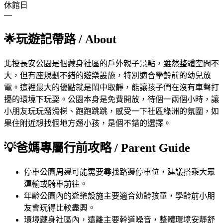
休館日
—
🌟
玩遊記帶路
/ About
北投長安公園是個藏身社區的戶外親子景點，雖然整體空間不
大，但有座規劃不錯的遊樂設施，特別適合學齡前的幼兒放
電。這裡最大的優點就是鬧中取靜，能讓孩子們在沒有車聲打
擾的環境下玩耍。公園本身是免費開放，待個一兩個小時，讓
小朋友玩玩溜滑梯、跑跑跳跳，感受一下社區綠洲的氛圍，如
果住附近想找個地方遛小孩，是個不錯的選擇。
💡
爸媽專屬行前攻略
/ Parent Guide
停車
公園周邊可能需要尋找路邊停車位，建議搭乘大眾
運輸或騎車前往。
年齡
公園內的遊樂設施主要適合幼齡孩童，學齡前小朋
友會玩得比較盡興。
環境
藏身社區內，遠離主要幹道噪音，整體環境安靜舒