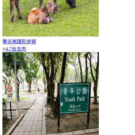
擎天崗環形步道
4.7
台北市