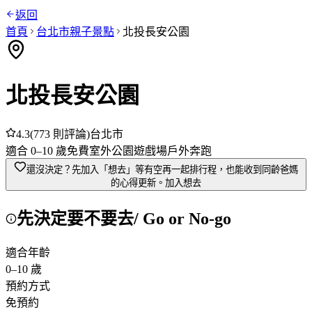
返回
首頁
台北市
親子景點
北投長安公園
北投長安公園
4.3
(
773
則評論)
台北市
適合
0
–
10
歲
免費
室外
公園
遊戲場
戶外奔跑
還沒決定？先加入「想去」
等有空再一起排行程，也能收到同齡爸媽
的心得更新。
加入想去
先決定要不要去
/ Go or No-go
適合年齡
0
–
10
歲
預約方式
免預約