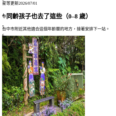
星等更新
2026/07/01
4
同齡孩子也去了這些（
0
–
8
歲）
5
台中市附近
其他適合這個年齡層的地方，接著安排下一站。
6
7+