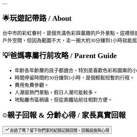
—
🌟
玩遊記帶路
/ About
台中市的彩虹眷村，是個充滿色彩與童趣的戶外景點。這裡很
戶外空間，但因為範圍不大，走一圈大約30分鐘到1小時就能
💡
爸媽專屬行前攻略
/ Parent Guide
年齡
各年齡層的孩子都適合，特別是喜歡色彩和圖案的小
時間
停留時間約30分鐘到1小時，是個輕鬆短暫的行程。
費用
免費參觀。
人潮
是熱門景點，假日人潮可能較多。
地點
離市區稍遠，但從高鐵站前往相對方便。
親子回報 & 分齡心得
/ 家長真實回報
去過了嗎？留下你們家的紀錄
記錄回憶・回報設施與心得