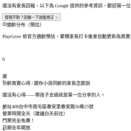
還沒有家長回報，以下為 Google 提供的參考資訊，歡迎第一
發現不對？回報一下就能修正 ✨
適齡分布（預估）
PlayGrow 依官方適齡預估，累積家長打卡後會自動更新為真
0
歲
1
分齡真實心得
/ 跟你小孩同齡的家長怎麼說
還沒有心得——帶孩子去過就是第一位分享的人。
地址
408台中市南屯區春安里春安路56巷25號
2
營業時間
全天（建議白天前往）
門票
完全免費！
日期
全年開放
3