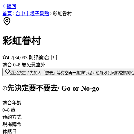
返回
首頁
台中市
親子景點
彩虹眷村
彩虹眷村
4.2
(
34,093
則評論)
台中市
適合
0
–
8
歲
免費
室外
還沒決定？先加入「想去」
等有空再一起排行程，也能收到同齡爸媽的
先決定要不要去
/ Go or No-go
適合年齡
0
–
8
歲
預約方式
現場購票
休館日