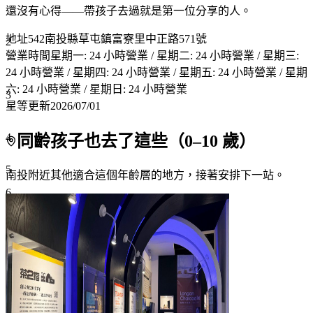
還沒有心得——帶孩子去過就是第一位分享的人。
地址
542南投縣草屯鎮富寮里中正路571號
2
營業時間
星期一: 24 小時營業 / 星期二: 24 小時營業 / 星期三:
24 小時營業 / 星期四: 24 小時營業 / 星期五: 24 小時營業 / 星期
六: 24 小時營業 / 星期日: 24 小時營業
3
星等更新
2026/07/01
4
同齡孩子也去了這些（
0
–
10
歲）
5
南投附近
其他適合這個年齡層的地方，接著安排下一站。
6
7+