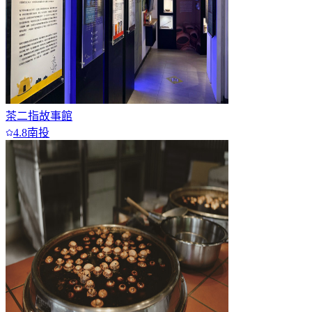
茶二指故事館
4.8
南投