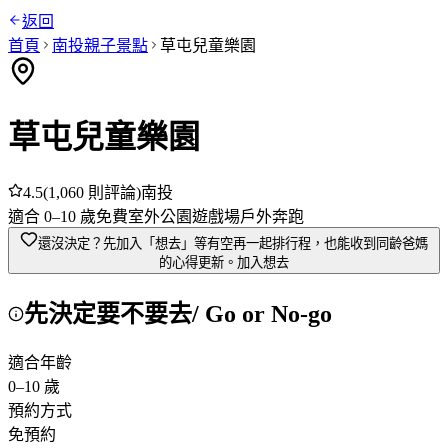
返回
首頁
南投
親子景點
草屯兒童樂園
草屯兒童樂園
4.5
(
1,060
則評論)
南投
適合
0
–
10
歲
免費
室外
公園
遊戲場
戶外奔跑
還沒決定？先加入「想去」
等有空再一起排行程，也能收到同齡爸媽
的心得更新。
加入想去
先決定要不要去
/ Go or No-go
適合年齡
0
–
10
歲
預約方式
免預約