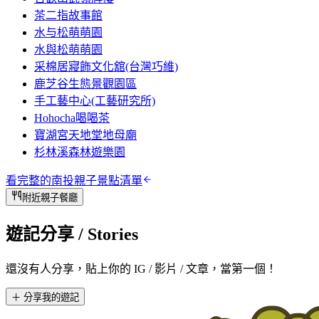
茶二指故事館
水与松萌萌園
水與松萌萌園
采棉居寢飾文化舘(台灣巧維)
鹿芝谷生態景觀園區
手工藝中心(工藝研究所)
Hohocha喝喝茶
寶湖宮天地堂地母廟
杉林溪森林遊樂園
看完整的
南投
親子景點清單
附近親子餐廳
遊記分享
/ Stories
還沒有人分享，貼上你的 IG / 影片 / 文章，當第一個！
＋ 分享我的遊記