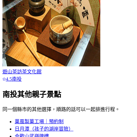
遊山茶訪茶文化館
4.5
南投
南投
其他親子景點
同一個縣市的其他選擇，順路的話可以一起排進行程。
菓風製菓工場｜預約制
日月潭（孩子的湖岸冒險）
合歡山武嶺牌樓