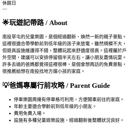
休館日
—
🌟
玩遊記帶路
/ About
南投草屯的兒童樂園，是個經過翻新、煥然一新的親子景點。
這裡很適合帶學齡前到低年級的孩子來放電，雖然規模不大，
但遊具設施維護得不錯，整體玩起來舒適度很高。這裡屬於戶
外空間，建議可以安排停留個半天左右，讓小朋友盡情玩耍。
許多去過的爸媽都覺得這裡很棒，是個會想再訪的免費景點，
很推薦給想在南投找地方遛小孩的家庭。
💡
爸媽專屬行前攻略
/ Parent Guide
停車
樂園周邊有停車格可利用，方便開車前往的家庭。
年齡
主要適合學齡前到低年級的小朋友。
費用
免費入場。
設施
有多種兒童遊樂設施，經過翻新後整體狀況良好。