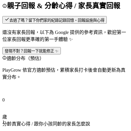
親子回報 & 分齡心得
/ 家長真實回報
去過了嗎？留下你們家的紀錄
記錄回憶・回報設施與心得
還沒有家長回報，以下為 Google 提供的參考資訊，歡迎第一
位家長回報更準確的第一手體驗 ✨
發現不對？回報一下就能修正 ✨
適齡分布（預估）
PlayGrow 依官方適齡預估，累積家長打卡後會自動更新為真
實分布。
0
歲
1
分齡真實心得
/ 跟你小孩同齡的家長怎麼說