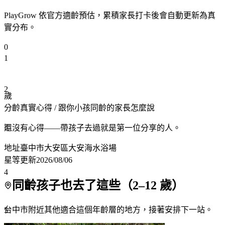
PlayGrow 依官方適齡預估，累積家長打卡後會自動更新為真
實分布。
0
1
2
歲
分齡真實心得
/ 跟你小孩同齡的家長怎麼說
3
還沒有心得——帶孩子去過就是第一位分享的人。
地址
臺中市大安區大安海水浴場
星等更新
2026/08/06
4
同齡孩子也去了這些（
2
–
12
歲）
台中市附近
其他適合這個年齡層的地方，接著安排下一站。
5