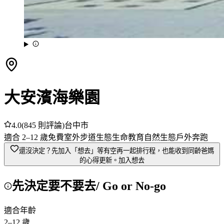
大安濱海樂園
4.0
(
845
則評論)
台中市
適合
2
–
12
歲
免費
室外
步道
生態
生命教育
自然生態
戶外奔跑
還沒決定？先加入「想去」
等有空再一起排行程，也能收到同齡爸媽
的心得更新。
加入想去
先決定要不要去
/ Go or No-go
適合年齡
2
–
12
歲