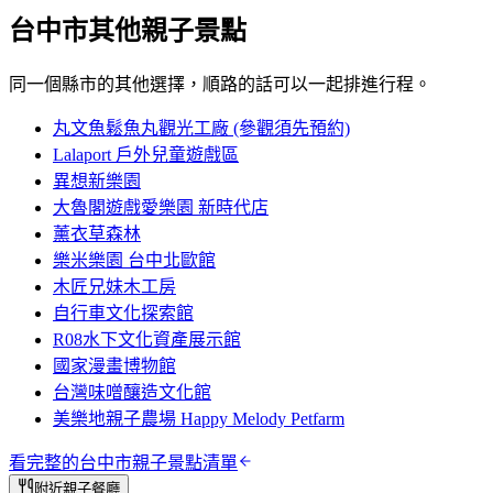
台中市
其他親子景點
同一個縣市的其他選擇，順路的話可以一起排進行程。
丸文魚鬆魚丸觀光工廠 (參觀須先預約)
Lalaport 戶外兒童遊戲區
異想新樂園
大魯閣遊戲愛樂園 新時代店
薰衣草森林
樂米樂園 台中北歐館
木匠兄妹木工房
自行車文化探索館
R08水下文化資產展示館
國家漫畫博物館
台灣味噌釀造文化館
美樂地親子農場 Happy Melody Petfarm
看完整的
台中市
親子景點清單
附近親子餐廳