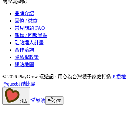
關於玩遊記
品牌介紹
回憶 / 徽章
常見問題 FAQ
新增 / 回報景點
駐站達人計畫
合作洽詢
隱私權政策
網站地圖
©
2026
PlayGrow 玩遊記 · 用心為台灣親子家庭打造
IP 授權
@queebi 酷比島
導航
想去
分享