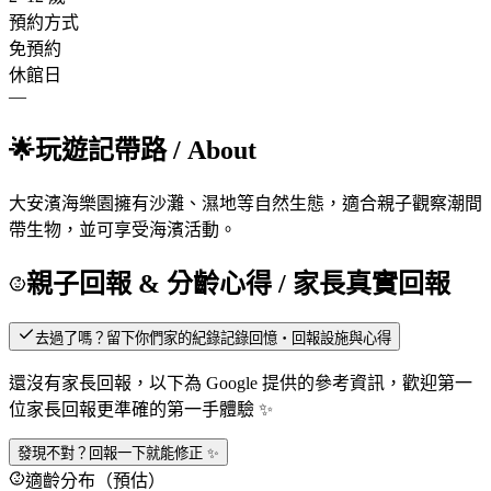
預約方式
免預約
休館日
—
🌟
玩遊記帶路
/ About
大安濱海樂園擁有沙灘、濕地等自然生態，適合親子觀察潮間
帶生物，並可享受海濱活動。
親子回報 & 分齡心得
/ 家長真實回報
去過了嗎？留下你們家的紀錄
記錄回憶・回報設施與心得
還沒有家長回報，以下為 Google 提供的參考資訊，歡迎第一
位家長回報更準確的第一手體驗 ✨
發現不對？回報一下就能修正 ✨
適齡分布（預估）