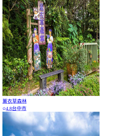
6
7+
薰衣草森林
4.8
台中市