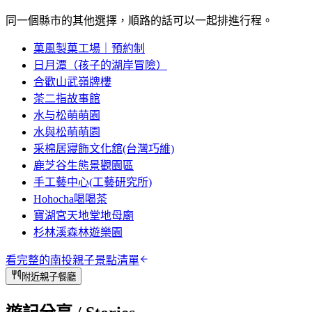
同一個縣市的其他選擇，順路的話可以一起排進行程。
菓風製菓工場｜預約制
日月潭（孩子的湖岸冒險）
合歡山武嶺牌樓
茶二指故事館
水与松萌萌園
水與松萌萌園
采棉居寢飾文化舘(台灣巧維)
鹿芝谷生態景觀園區
手工藝中心(工藝研究所)
Hohocha喝喝茶
寶湖宮天地堂地母廟
杉林溪森林遊樂園
看完整的
南投
親子景點清單
附近親子餐廳