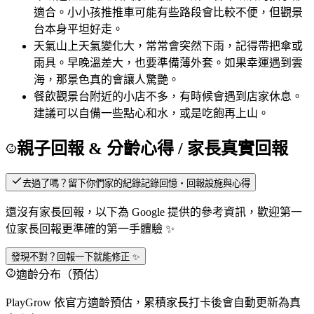
適合。小小孩推推車可能有些路段會比較不便，但觀景
台本身平坦好走。
天氣
山上天氣變化大，常常會突然下雨，記得帶把傘或
雨具。早晚溫差大，也要準備薄外套。如果幸運遇到雲
海，那景色真的會讓人驚艷。
餐飲
觀景台附近的小店不多，有時候會遇到店家休息。
建議可以自備一些點心和水，或是吃飽再上山。
親子回報 & 分齡心得
/ 家長真實回報
去過了嗎？留下你們家的紀錄
記錄回憶・回報設施與心得
還沒有家長回報，以下為 Google 提供的參考資訊，歡迎第一
位家長回報更準確的第一手體驗 ✨
發現不對？回報一下就能修正 ✨
適齡分布（預估）
PlayGrow 依官方適齡預估，累積家長打卡後會自動更新為真