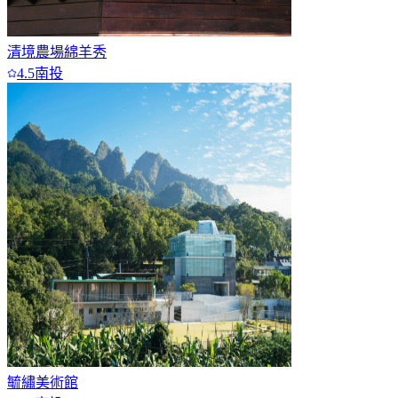
清境農場綿羊秀
4.5
南投
毓繡美術館