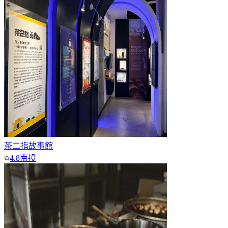
6
7+
茶二指故事館
4.8
南投