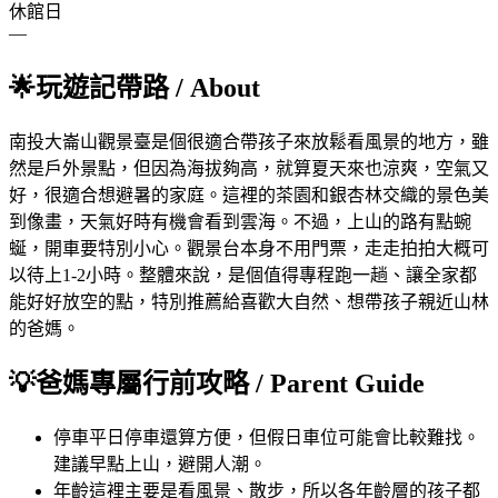
休館日
—
🌟
玩遊記帶路
/ About
南投大崙山觀景臺是個很適合帶孩子來放鬆看風景的地方，雖
然是戶外景點，但因為海拔夠高，就算夏天來也涼爽，空氣又
好，很適合想避暑的家庭。這裡的茶園和銀杏林交織的景色美
到像畫，天氣好時有機會看到雲海。不過，上山的路有點蜿
蜒，開車要特別小心。觀景台本身不用門票，走走拍拍大概可
以待上1-2小時。整體來說，是個值得專程跑一趟、讓全家都
能好好放空的點，特別推薦給喜歡大自然、想帶孩子親近山林
的爸媽。
💡
爸媽專屬行前攻略
/ Parent Guide
停車
平日停車還算方便，但假日車位可能會比較難找。
建議早點上山，避開人潮。
年齡
這裡主要是看風景、散步，所以各年齡層的孩子都