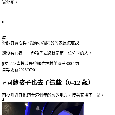
實分布。
0
歲
1
分齡真實心得
/ 跟你小孩同齡的家長怎麼說
還沒有心得——帶孩子去過就是第一位分享的人。
地址
558南投縣鹿谷鄉竹林村羊灣巷800-1號
2
星等更新
2026/07/01
同齡孩子也去了這些（
0
–
12
歲）
3
南投附近
其他適合這個年齡層的地方，接著安排下一站。
4
5