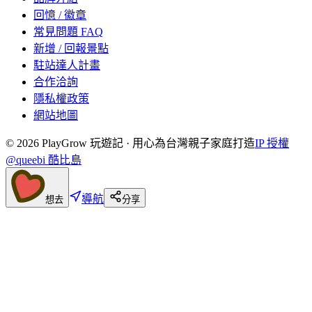
回憶 / 徽章
常見問題 FAQ
新增 / 回報景點
駐站達人計畫
合作洽詢
隱私權政策
網站地圖
©
2026
PlayGrow 玩遊記 · 用心為台灣親子家庭打造
IP 授權
@queebi 酷比島
導航
想去
分享