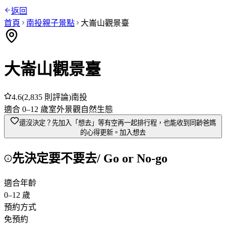
返回
首頁
南投
親子景點
大崙山觀景臺
大崙山觀景臺
4.6
(
2,835
則評論)
南投
適合
0
–
12
歲
室外
景觀
自然生態
還沒決定？先加入「想去」
等有空再一起排行程，也能收到同齡爸媽
的心得更新。
加入想去
先決定要不要去
/ Go or No-go
適合年齡
0
–
12
歲
預約方式
免預約