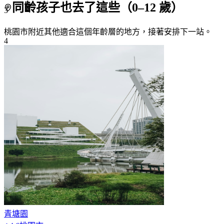
同齡孩子也去了這些（
0
–
12
歲）
3
桃園市附近
其他適合這個年齡層的地方，接著安排下一站。
4
5
6
7+
青塘園