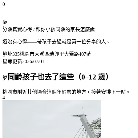
0
歲
1
分齡真實心得
/ 跟你小孩同齡的家長怎麼說
還沒有心得——帶孩子去過就是第一位分享的人。
地址
335桃園市大溪區瑞興里大鶯路407號
2
星等更新
2026/07/01
同齡孩子也去了這些（
0
–
12
歲）
3
桃園市附近
其他適合這個年齡層的地方，接著安排下一站。
4
5
6
7+