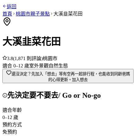
返回
首頁
桃園市
親子景點
大溪韭菜花田
大溪韭菜花田
3.8
(
1,871
則評論)
桃園市
適合
0
–
12
歲
室外
景觀
自然生態
還沒決定？先加入「想去」
等有空再一起排行程，也能收到同齡爸媽
的心得更新。
加入想去
先決定要不要去
/ Go or No-go
適合年齡
0
–
12
歲
預約方式
免預約