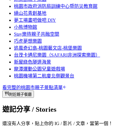
桃園市政府消防局訓練中心暨防災教育館
繞山花青創基地
夢工場畫吧做吧 DIY
小熊博物館
Stay樂待親子共融空間
巧虎夢想樂園
追風奇幻島-桃園藝文店-桃堡樂園
台茂卡通尼樂園（SAFARI非洲探索樂園）
新屋綠色隧道海景
龍潭運動公園兒童遊戲場
桃園機場第二航廈北側觀景台
看完整的
桃園市
親子景點清單
附近親子餐廳
遊記分享
/ Stories
還沒有人分享，貼上你的 IG / 影片 / 文章，當第一個！