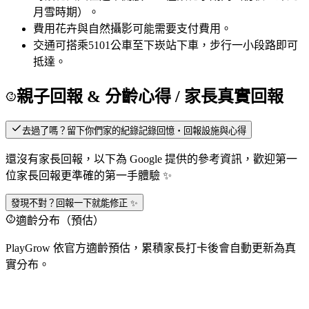
月雪時期）。
費用
花卉與自然攝影可能需要支付費用。
交通
可搭乘5101公車至下崁站下車，步行一小段路即可
抵達。
親子回報 & 分齡心得
/ 家長真實回報
去過了嗎？留下你們家的紀錄
記錄回憶・回報設施與心得
還沒有家長回報，以下為 Google 提供的參考資訊，歡迎第一
位家長回報更準確的第一手體驗 ✨
發現不對？回報一下就能修正 ✨
適齡分布（預估）
PlayGrow 依官方適齡預估，累積家長打卡後會自動更新為真
實分布。