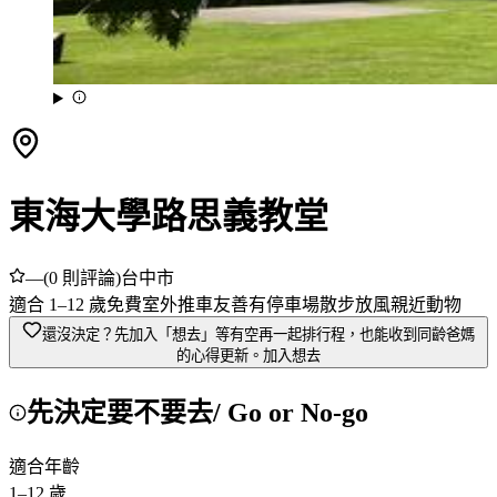
東海大學路思義教堂
—
(
0
則評論)
台中市
適合
1
–
12
歲
免費
室外
推車友善
有停車場
散步放風
親近動物
還沒決定？先加入「想去」
等有空再一起排行程，也能收到同齡爸媽
的心得更新。
加入想去
先決定要不要去
/ Go or No-go
適合年齡
1
–
12
歲