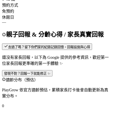
預約方式
免預約
休館日
—
親子回報 & 分齡心得
/ 家長真實回報
去過了嗎？留下你們家的紀錄
記錄回憶・回報設施與心得
還沒有家長回報，以下為 Google 提供的參考資訊，歡迎第一
位家長回報更準確的第一手體驗 ✨
發現不對？回報一下就能修正 ✨
適齡分布（預估）
PlayGrow 依官方適齡預估，累積家長打卡後會自動更新為真
實分布。
0