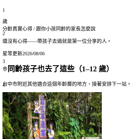
1
歲
分齡真實心得
/ 跟你小孩同齡的家長怎麼說
2
還沒有心得——帶孩子去過就是第一位分享的人。
星等更新
2026/08/06
3
同齡孩子也去了這些（
1
–
12
歲）
台中市附近
其他適合這個年齡層的地方，接著安排下一站。
4
5
6
7+