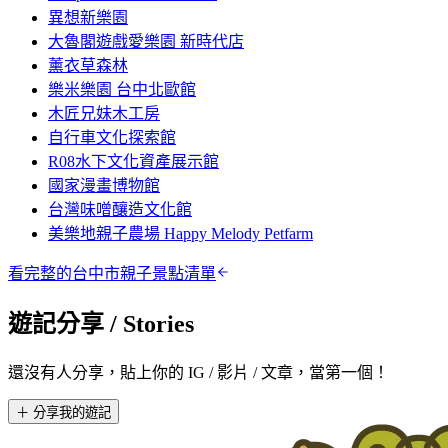
異想新樂園
大魯閣遊戲愛樂園 新時代店
薰衣草森林
樂米樂園 台中北歐館
木匠兄妹木工房
自行車文化探索館
R08水下文化資產展示館
國家漫畫博物館
台灣味噌釀造文化館
美樂地親子農場 Happy Melody Petfarm
看完整的
台中市
親子景點清單
遊記分享
/ Stories
還沒有人分享，貼上你的 IG / 影片 / 文章，當第一個！
＋ 分享我的遊記