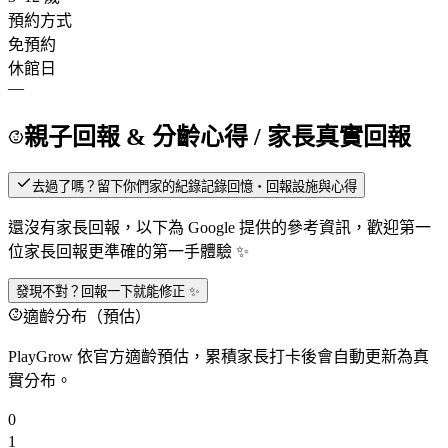
預約方式
免預約
休館日
—
親子回報 & 分齡心得
/ 家長真實回報
去過了嗎？留下你們家的紀錄
記錄回憶・回報設施與心得
還沒有家長回報，以下為 Google 提供的參考資訊，歡迎第一
位家長回報更準確的第一手體驗 ✨
發現不對？回報一下就能修正 ✨
適齡分布（預估）
PlayGrow 依官方適齡預估，累積家長打卡後會自動更新為真
實分布。
0
1