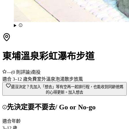
東埔溫泉彩虹瀑布步道
—
(
0
則評論)
南投
適合
3
–
12
歲
免費
室外
溫泉泡湯
散步放風
還沒決定？先加入「想去」
等有空再一起排行程，也能收到同齡爸媽
的心得更新。
加入想去
先決定要不要去
/ Go or No-go
適合年齡
3
–
12
歲