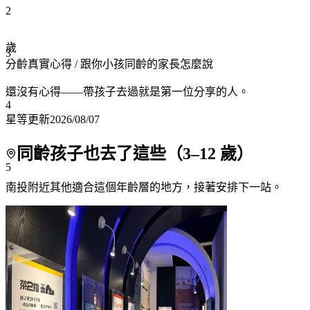
2
歲
3
分齡真實心得
/ 跟你小孩同齡的家長怎麼說
還沒有心得——帶孩子去過就是第一位分享的人。
4
星等更新
2026/08/07
同齡孩子也去了這些（
3
–
12
歲）
5
南投附近
其他適合這個年齡層的地方，接著安排下一站。
6
7+