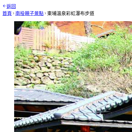
返回
首頁
南投
親子景點
東埔溫泉彩虹瀑布步道