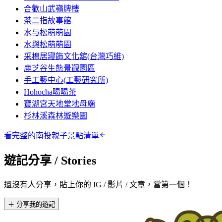
合歡山武嶺牌樓
茶二指故事館
水与松萌萌園
水與松萌萌園
采棉居寢飾文化舘(台灣巧維)
鹿芝谷生態景觀園區
手工藝中心(工藝研究所)
Hohocha喝喝茶
寶湖宮天地堂地母廟
杉林溪森林遊樂園
看完整的
南投
親子景點清單
遊記分享
/ Stories
還沒有人分享，貼上你的 IG / 影片 / 文章，當第一個！
＋ 分享我的遊記