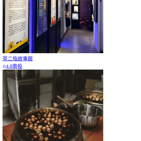
茶二指故事館
4.8
南投