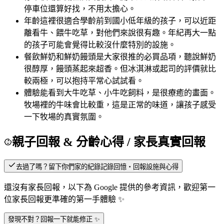
停車位還算好找，不用太擔心。
年齡
這裡很適合學齡前到國小低年級的孩子，可以近距
離看牛、餵牛吃草，對他們來說很有趣。年紀再大一點
的孩子可能會覺得比較沒什麼特別的設施。
餐飲
鮮奶和鮮奶饅頭是大家很推的必買品項，聽說鮮奶
很醇厚，饅頭蒸起來超香。但冰淇淋或起司的評價就比
較兩極，可以抱持平常心試試看。
體驗
能看到大牛吃草、小牛吃飼料，是很療癒的畫面。
牧場裡的牛味會比較重，這是正常的味道，讓孩子感受
一下牧場的真實氛圍。
親子回報 & 分齡心得
/ 家長真實回報
去過了嗎？留下你們家的紀錄
記錄回憶・回報設施與心得
還沒有家長回報，以下為 Google 提供的參考資訊，歡迎第一
位家長回報更準確的第一手體驗 ✨
發現不對？回報一下就能修正 ✨