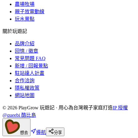
農場牧場
親子放電動線
玩水景點
關於玩遊記
品牌介紹
回憶 / 徽章
常見問題 FAQ
新增 / 回報景點
駐站達人計畫
合作洽詢
隱私權政策
網站地圖
©
2026
PlayGrow 玩遊記 · 用心為台灣親子家庭打造
IP 授權
@queebi 酷比島
導航
想去
分享