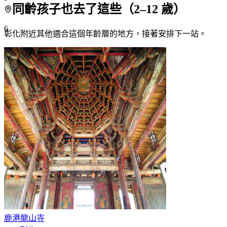
同齡孩子也去了這些（
2
–
12
歲）
6
彰化附近
其他適合這個年齡層的地方，接著安排下一站。
7+
鹿港龍山寺