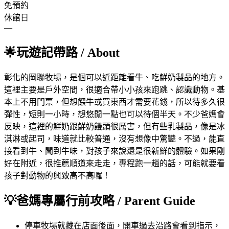
免預約
休館日
—
🌟
玩遊記帶路
/ About
彰化的岡聯牧場，是個可以近距離看牛、吃鮮奶製品的地方。
這裡主要是戶外空間，很適合帶小小孩來跑跳、認識動物。基
本上不用門票，但想餵牛或買東西才需要花錢，所以待多久很
彈性，短則一小時，想悠閒一點也可以待個半天。不少爸媽會
反映，這裡的鮮奶跟鮮奶饅頭很厲害，但有些乳製品，像是冰
淇淋或起司，味道就比較普通，沒有想像中驚豔。不過，能直
接看到牛、聞到牛味，對孩子來說還是很新鮮的體驗。如果剛
好在附近，很推薦順道來走走，專程跑一趟的話，可能就要看
孩子對動物的興致高不高囉！
💡
爸媽專屬行前攻略
/ Parent Guide
停車
牧場就藏在店面後面，開車過去沿路會看到指示，