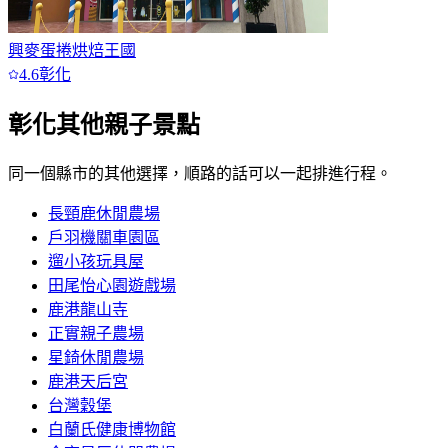
興麥蛋捲烘焙王國
4.6
彰化
彰化
其他親子景點
同一個縣市的其他選擇，順路的話可以一起排進行程。
長頸鹿休閒農場
戶羽機關車園區
遛小孩玩具屋
田尾怡心園遊戲場
鹿港龍山寺
正實親子農場
星錡休閒農場
鹿港天后宮
台灣穀堡
白蘭氏健康博物館