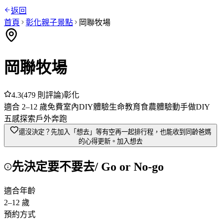
返回
首頁
彰化
親子景點
岡聯牧場
岡聯牧場
4.3
(
479
則評論)
彰化
適合
2
–
12
歲
免費
室內
DIY體驗
生命教育
食農體驗
動手做DIY
五感探索
戶外奔跑
還沒決定？先加入「想去」
等有空再一起排行程，也能收到同齡爸媽
的心得更新。
加入想去
先決定要不要去
/ Go or No-go
適合年齡
2
–
12
歲
預約方式