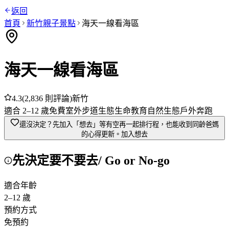
返回
首頁
新竹
親子景點
海天一線看海區
海天一線看海區
4.3
(
2,836
則評論)
新竹
適合
2
–
12
歲
免費
室外
步道
生態
生命教育
自然生態
戶外奔跑
還沒決定？先加入「想去」
等有空再一起排行程，也能收到同齡爸媽
的心得更新。
加入想去
先決定要不要去
/ Go or No-go
適合年齡
2
–
12
歲
預約方式
免預約