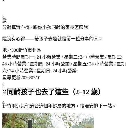
2
歲
分齡真實心得
/ 跟你小孩同齡的家長怎麼說
3
還沒有心得——帶孩子去過就是第一位分享的人。
地址
300新竹市北區
營業時間
星期一: 24 小時營業 / 星期二: 24 小時營業 / 星期三:
4
24 小時營業 / 星期四: 24 小時營業 / 星期五: 24 小時營業 / 星期
六: 24 小時營業 / 星期日: 24 小時營業
星等更新
2026/07/01
5
同齡孩子也去了這些（
2
–
12
歲）
6
新竹附近
其他適合這個年齡層的地方，接著安排下一站。
7+