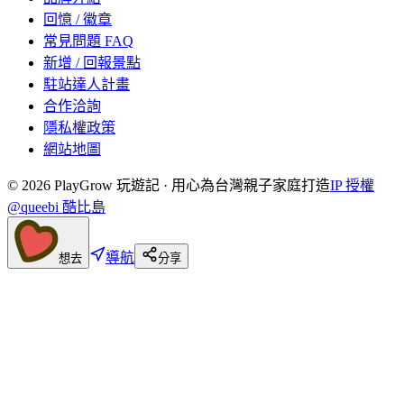
回憶 / 徽章
常見問題 FAQ
新增 / 回報景點
駐站達人計畫
合作洽詢
隱私權政策
網站地圖
©
2026
PlayGrow 玩遊記 · 用心為台灣親子家庭打造
IP 授權
@queebi 酷比島
導航
想去
分享