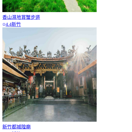
香山濕地賞蟹步道
4.4
新竹
新竹都城隍廟