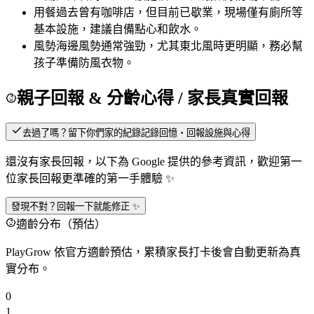
用餐
過去曾有咖啡店，但目前已歇業，現場僅有廁所等
基本設施，建議自備點心和飲水。
風勢
海邊風勢通常強勁，尤其東北風時更明顯，務必幫
孩子準備防風衣物。
親子回報 & 分齡心得
/ 家長真實回報
去過了嗎？留下你們家的紀錄
記錄回憶・回報設施與心得
還沒有家長回報，以下為 Google 提供的參考資訊，歡迎第一
位家長回報更準確的第一手體驗 ✨
發現不對？回報一下就能修正 ✨
適齡分布（預估）
PlayGrow 依官方適齡預估，累積家長打卡後會自動更新為真
實分布。
0
1