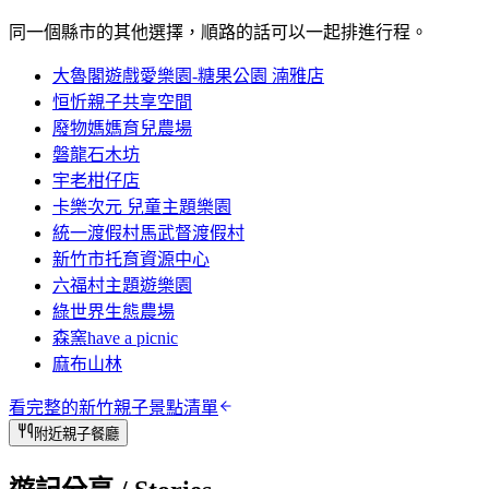
同一個縣市的其他選擇，順路的話可以一起排進行程。
大魯閣遊戲愛樂園-糖果公園 湳雅店
恒忻親子共享空間
廢物媽媽育兒農場
磐龍石木坊
宇老柑仔店
卡樂次元 兒童主題樂園
統一渡假村馬武督渡假村
新竹市托育資源中心
六福村主題遊樂園
綠世界生態農場
森窯have a picnic
麻布山林
看完整的
新竹
親子景點清單
附近親子餐廳