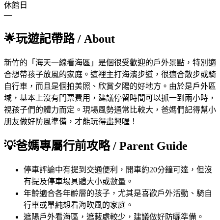
休館日
—
🌟
玩遊記帶路
/ About
新竹的「海天一線看海區」是個很受歡迎的戶外景點，特別適
合想帶孩子放風的家庭。這裡主打海濱步道，很適合散步或騎
自行車，而且是個拍美照、欣賞夕陽的好地方。由於是戶外區
域，基本上沒有門票費用，建議停留時間可以抓一到兩小時，
視孩子們的體力而定。現場風勢通常比較大，爸媽們記得幫小
朋友做好防風準備，才能玩得盡興喔！
💡
爸媽專屬行前攻略
/ Parent Guide
停車
評論中有提到交通便利，開車約20分鐘可達，但沒
有提及停車場具體大小或數量。
年齡
適合各年齡層的孩子，尤其是喜歡戶外活動、騎自
行車或單純想看海吹風的家庭。
遮陽
戶外看海區，遮蔽處較少，建議做好防曬準備。