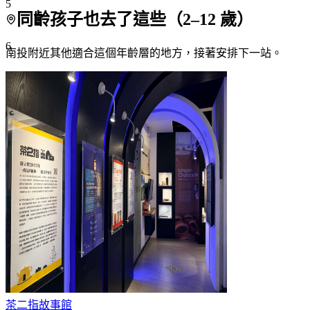
5
同齡孩子也去了這些（
2
–
12
歲）
6
南投附近
其他適合這個年齡層的地方，接著安排下一站。
7+
茶二指故事館