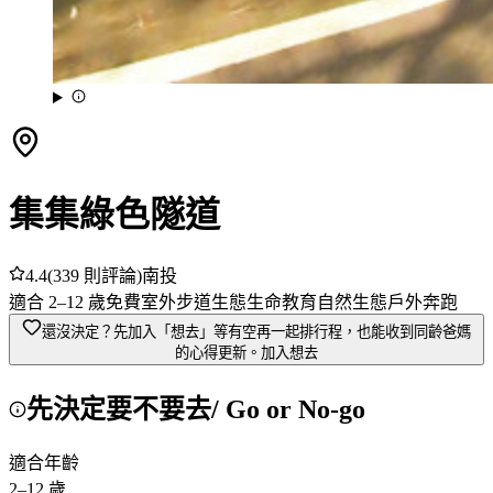
集集綠色隧道
4.4
(
339
則評論)
南投
適合
2
–
12
歲
免費
室外
步道
生態
生命教育
自然生態
戶外奔跑
還沒決定？先加入「想去」
等有空再一起排行程，也能收到同齡爸媽
的心得更新。
加入想去
先決定要不要去
/ Go or No-go
適合年齡
2
–
12
歲