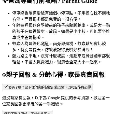
💡
爸媽專屬行前攻略
/ Parent Guide
停車
綠色隧道沿途有幾個小停車點，不用擔心找不到地
方停，而且很多都是免費的，很方便。
年齡
這裡很適合學齡前的孩子來騎腳踏車，或是大一點
的孩子在這裡散步、放風。如果是小小孩，可能要坐推
車或由爸媽抱著。
蚊蟲
因為是綠色隧道，兩旁都是樹，蚊蟲難免會比較
多，特別是夏天，防蚊液記得要噴好噴滿喔！
體力
路面平坦，沒有什麼坡度，走起來或騎腳踏車都很
輕鬆，不會太耗費體力，很適合全家大小一起來。
親子回報 & 分齡心得
/ 家長真實回報
去過了嗎？留下你們家的紀錄
記錄回憶・回報設施與心得
還沒有家長回報，以下為 Google 提供的參考資訊，歡迎第一
位家長回報更準確的第一手體驗 ✨