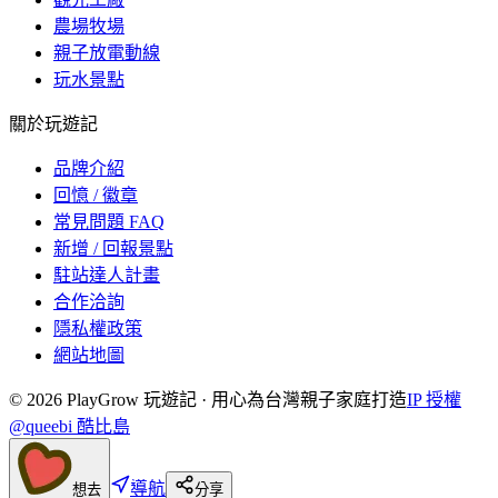
農場牧場
親子放電動線
玩水景點
關於玩遊記
品牌介紹
回憶 / 徽章
常見問題 FAQ
新增 / 回報景點
駐站達人計畫
合作洽詢
隱私權政策
網站地圖
©
2026
PlayGrow 玩遊記 · 用心為台灣親子家庭打造
IP 授權
@queebi 酷比島
導航
想去
分享