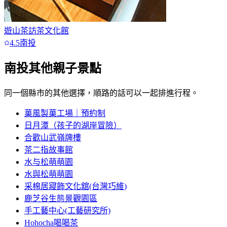
遊山茶訪茶文化館
4.5
南投
南投
其他親子景點
同一個縣市的其他選擇，順路的話可以一起排進行程。
菓風製菓工場｜預約制
日月潭（孩子的湖岸冒險）
合歡山武嶺牌樓
茶二指故事館
水与松萌萌園
水與松萌萌園
采棉居寢飾文化舘(台灣巧維)
鹿芝谷生態景觀園區
手工藝中心(工藝研究所)
Hohocha喝喝茶