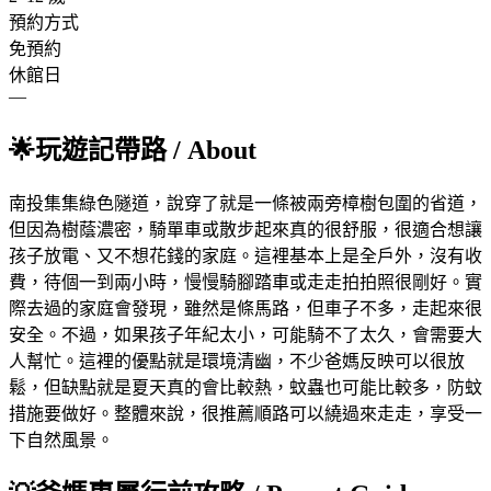
預約方式
免預約
休館日
—
🌟
玩遊記帶路
/ About
南投集集綠色隧道，說穿了就是一條被兩旁樟樹包圍的省道，
但因為樹蔭濃密，騎單車或散步起來真的很舒服，很適合想讓
孩子放電、又不想花錢的家庭。這裡基本上是全戶外，沒有收
費，待個一到兩小時，慢慢騎腳踏車或走走拍拍照很剛好。實
際去過的家庭會發現，雖然是條馬路，但車子不多，走起來很
安全。不過，如果孩子年紀太小，可能騎不了太久，會需要大
人幫忙。這裡的優點就是環境清幽，不少爸媽反映可以很放
鬆，但缺點就是夏天真的會比較熱，蚊蟲也可能比較多，防蚊
措施要做好。整體來說，很推薦順路可以繞過來走走，享受一
下自然風景。