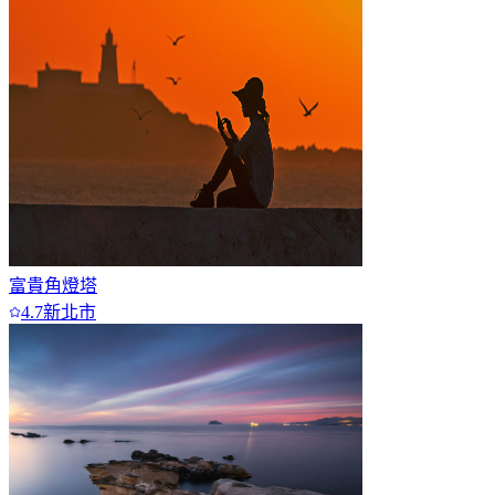
富貴角燈塔
4.7
新北市