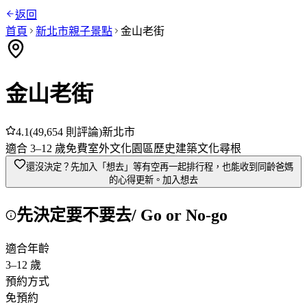
返回
首頁
新北市
親子景點
金山老街
金山老街
4.1
(
49,654
則評論)
新北市
適合
3
–
12
歲
免費
室外
文化園區
歷史建築
文化尋根
還沒決定？先加入「想去」
等有空再一起排行程，也能收到同齡爸媽
的心得更新。
加入想去
先決定要不要去
/ Go or No-go
適合年齡
3
–
12
歲
預約方式
免預約