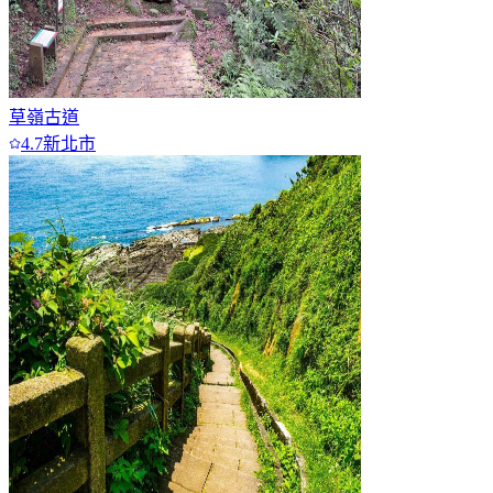
草嶺古道
4.7
新北市