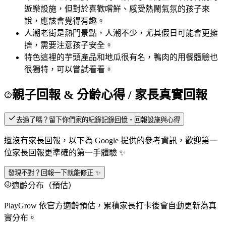
遊樂設施，但對於喜歡嚐鮮、感受熱鬧氣氛的孩子來
說，應該會覺得有趣。
人潮
老街是熱門景點，人潮不少，尤其假日可能會更擁
擠，需要注意孩子安全。
特色
這裡的芋頭產品和地瓜很有名，鴨肉的用餐體驗也
很獨特，可以嘗試看看。
親子回報 & 分齡心得
/ 家長真實回報
去過了嗎？留下你們家的紀錄
記錄回憶・回報設施與心得
還沒有家長回報，以下為 Google 提供的參考資訊，歡迎第一
位家長回報更準確的第一手體驗 ✨
發現不對？回報一下就能修正 ✨
適齡分布（預估）
PlayGrow 依官方適齡預估，累積家長打卡後會自動更新為真
實分布。