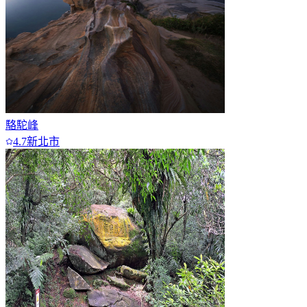
駱駝峰
4.7
新北市