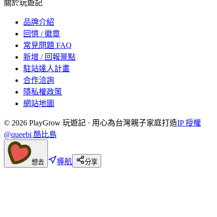
關於玩遊記
品牌介紹
回憶 / 徽章
常見問題 FAQ
新增 / 回報景點
駐站達人計畫
合作洽詢
隱私權政策
網站地圖
©
2026
PlayGrow 玩遊記 · 用心為台灣親子家庭打造
IP 授權
@queebi 酷比島
導航
想去
分享