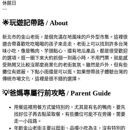
休館日
—
🌟
玩遊記帶路
/ About
新北市的金山老街，是個充滿在地風味的戶外型市集。這裡很
適合帶喜歡吃吃喝喝的孩子來走走，老街上可以找到許多台灣
味小吃，像是鴨肉、芋頭點心、還有地瓜產品，都是很受歡迎
的選項。逛一圈下來大約抓個一到兩小時，不用門票，就能感
受熱鬧又比較沒那麼商業化的老街氣氛。雖然是戶外，但有些
攤位有遮蔽，下點小雨還是可以逛。如果想帶孩子體驗台灣的
傳統市場文化，這裡是很不錯的選擇。
💡
爸媽專屬行前攻略
/ Parent Guide
用餐
這裡用餐方式蠻特別的，尤其是有名的鴨肉，要先
找好位子再去點菜取餐，有些攤位可能不在旁邊，需要
走一小段路。
年齡
金山老街主要以逛街、品嚐小吃為主，沒有特別的