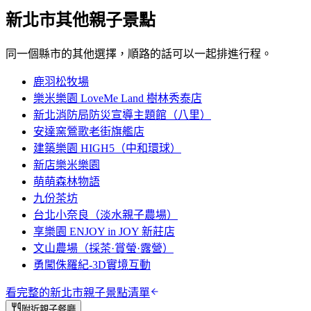
新北市
其他親子景點
同一個縣市的其他選擇，順路的話可以一起排進行程。
鹿羽松牧場
樂米樂園 LoveMe Land 樹林秀泰店
新北消防局防災宣導主題館（八里）
安達窯鶯歌老街旗艦店
建築樂園 HIGH5（中和環球）
新店樂米樂園
萌萌森林物語
九份茶坊
台北小奈良（淡水親子農場）
享樂園 ENJOY in JOY 新莊店
文山農場（採茶·賞螢·露營）
勇闖侏羅紀-3D實境互動
看完整的
新北市
親子景點清單
附近親子餐廳