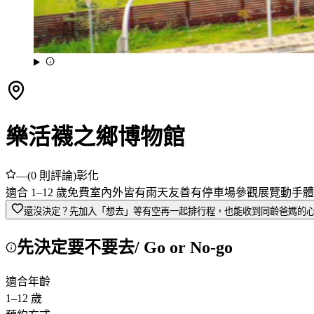
樂活襪之鄉博物館
—
(
0
則評論)
彰化
適合
1
–
12
歲
免費
室內外皆有
雨天友善
有停車場
參觀展覽
動手體
還沒決定？先加入「想去」
等有空再一起排行程，也能收到同齡爸媽的
先決定要不要去
/ Go or No-go
適合年齡
1
–
12
歲