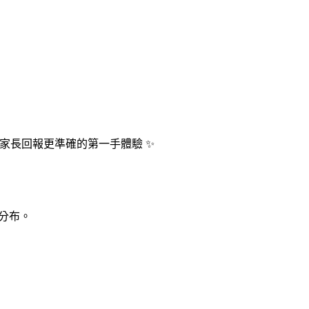
位家長回報更準確的第一手體驗 ✨
實分布。