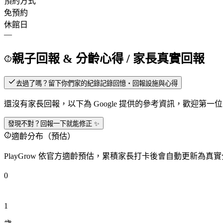
預約方式
免預約
休館日
—
親子回報 & 分齡心得
/ 家長真實回報
去過了嗎？留下你們家的紀錄
記錄回憶・回報設施與心得
還沒有家長回報，以下為 Google 提供的參考資訊，歡迎第一
發現不對？回報一下就能修正 ✨
適齡分布（預估）
PlayGrow 依官方適齡預估，累積家長打卡後會自動更新為真
0
1