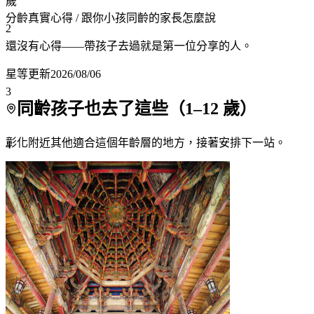
歲
分齡真實心得
/ 跟你小孩同齡的家長怎麼說
2
還沒有心得——帶孩子去過就是第一位分享的人。
星等更新
2026/08/06
3
同齡孩子也去了這些（
1
–
12
歲）
彰化附近
其他適合這個年齡層的地方，接著安排下一站。
4
5
6
7+