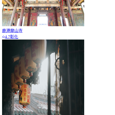
鹿港龍山寺
4.7
彰化