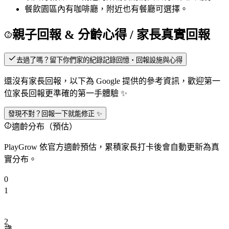
餐飲
園區內有咖啡廳，附近也有餐廳可選擇。
親子回報 & 分齡心得
/ 家長真實回報
去過了嗎？留下你們家的紀錄
記錄回憶・回報設施與心得
還沒有家長回報，以下為 Google 提供的參考資訊，歡迎第一
位家長回報更準確的第一手體驗 ✨
發現不對？回報一下就能修正 ✨
適齡分布（預估）
PlayGrow 依官方適齡預估，累積家長打卡後會自動更新為真
實分布。
0
1
2
歲