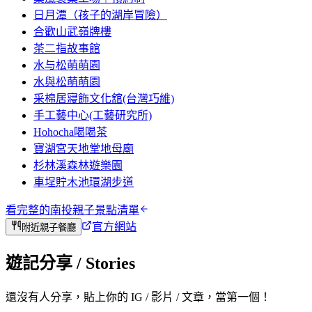
日月潭（孩子的湖岸冒險）
合歡山武嶺牌樓
茶二指故事館
水与松萌萌園
水與松萌萌園
采棉居寢飾文化舘(台灣巧維)
手工藝中心(工藝研究所)
Hohocha喝喝茶
寶湖宮天地堂地母廟
杉林溪森林遊樂園
車埕貯木池環湖步道
看完整的
南投
親子景點清單
官方網站
附近親子餐廳
遊記分享
/ Stories
還沒有人分享，貼上你的 IG / 影片 / 文章，當第一個！