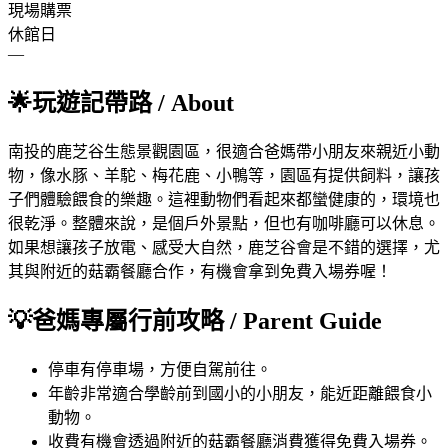
現場購票
休館日
—
🌟
玩遊記帶路
/ About
南投的鹿芝谷生態景觀園區，很適合爸媽帶小朋友來親近小動
物，像水豚、羊駝、梅花鹿、小鴨等，園區有提供飼料，讓孩
子們體驗餵食的樂趣。這裡動物們看起來都蠻健康的，環境也
很乾淨。整體來說，是個戶外景點，但也有咖啡廳可以休息。
如果想讓孩子放電、感受大自然，鹿芝谷會是不錯的選擇，尤
其與附近的菇霸餐廳合作，有機會拿到免費入場券喔！
💡
爸媽專屬行前攻略
/ Parent Guide
停車
有停車場，方便自駕前往。
年齡
非常適合學齡前到國小的小朋友，能近距離餵食小
動物。
收費
有機會透過附近的菇霸餐廳消費獲得免費入場券。