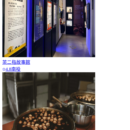
茶二指故事館
4.8
南投