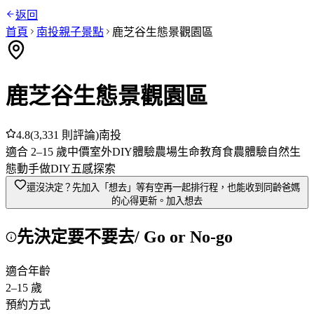
返回
首頁
南投
親子景點
鹿芝谷生態景觀園區
鹿芝谷生態景觀園區
4.8
(
3,331
則評論)
南投
適合
2
–
15
歲
中價
室外
DIY體驗
農場
生命教育
食農體驗
自然生
態
動手做DIY
五感探索
還沒決定？先加入「想去」
等有空再一起排行程，也能收到同齡爸媽
的心得更新。
加入想去
先決定要不要去
/ Go or No-go
適合年齡
2
–
15
歲
預約方式