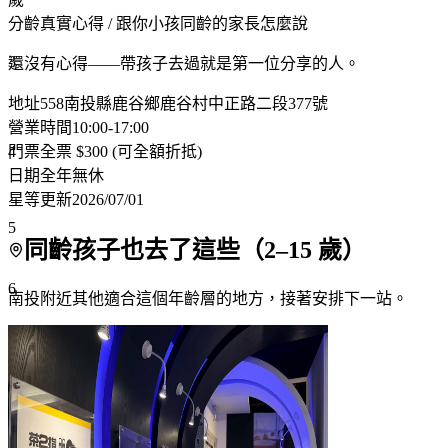
分齡真實心得
/ 跟你小孩同齡的家長怎麼說
3
還沒有心得——帶孩子去過就是第一位分享的人。
地址
558南投縣鹿谷鄉鹿谷村中正路二段377號
營業時間
10:00-17:00
4
門票
全票 $300 (可全額折抵)
日期
全年無休
星等更新
2026/07/01
5
同齡孩子也去了這些（
2
–
15
歲）
6
南投附近
其他適合這個年齡層的地方，接著安排下一站。
7+