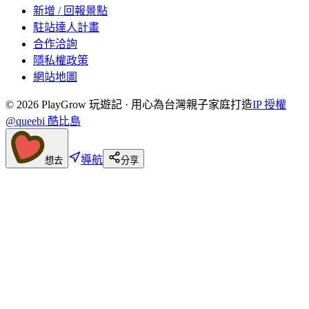
新增 / 回報景點
駐站達人計畫
合作洽詢
隱私權政策
網站地圖
©
2026
PlayGrow 玩遊記 · 用心為台灣親子家庭打造
IP 授權
@queebi 酷比島
導航
想去
分享