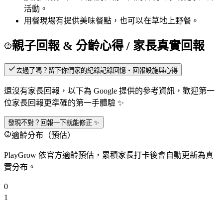
活動。
用餐
現場有提供美味餐點，也可以在草地上野餐。
親子回報 & 分齡心得
/ 家長真實回報
去過了嗎？留下你們家的紀錄
記錄回憶・回報設施與心得
還沒有家長回報，以下為 Google 提供的參考資訊，歡迎第一
位家長回報更準確的第一手體驗 ✨
發現不對？回報一下就能修正 ✨
適齡分布（預估）
PlayGrow 依官方適齡預估，累積家長打卡後會自動更新為真
實分布。
0
1