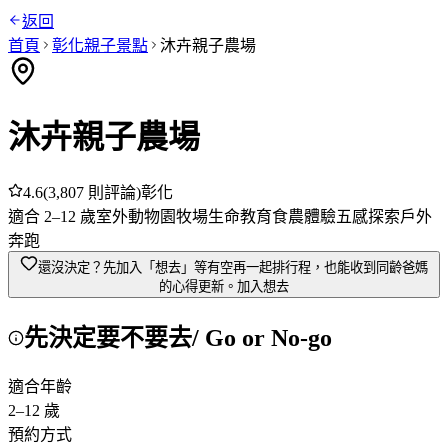
返回
首頁
彰化
親子景點
沐卉親子農場
沐卉親子農場
4.6
(
3,807
則評論)
彰化
適合
2
–
12
歲
室外
動物園
牧場
生命教育
食農體驗
五感探索
戶外
奔跑
還沒決定？先加入「想去」
等有空再一起排行程，也能收到同齡爸媽
的心得更新。
加入想去
先決定要不要去
/ Go or No-go
適合年齡
2
–
12
歲
預約方式