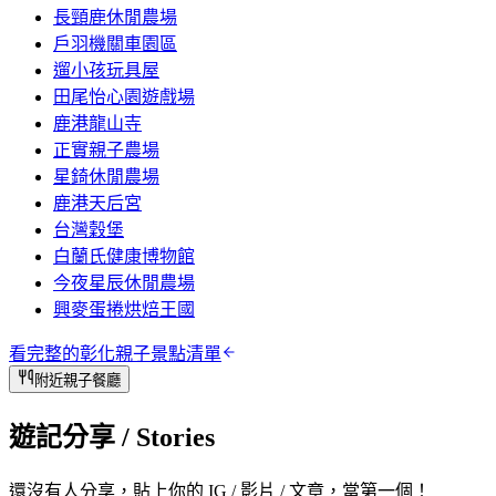
長頸鹿休閒農場
戶羽機關車園區
遛小孩玩具屋
田尾怡心園遊戲場
鹿港龍山寺
正實親子農場
星錡休閒農場
鹿港天后宮
台灣穀堡
白蘭氏健康博物館
今夜星辰休閒農場
興麥蛋捲烘焙王國
看完整的
彰化
親子景點清單
附近親子餐廳
遊記分享
/ Stories
還沒有人分享，貼上你的 IG / 影片 / 文章，當第一個！