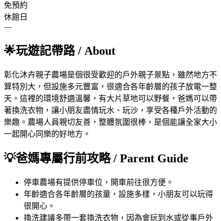
免預約
休館日
—
🌟
玩遊記帶路
/ About
彰化沐卉親子農場是個很受歡迎的戶外親子景點，雖然地方不
算特別大，但設施多元豐富，很適合各年齡層的孩子放電一整
天。這裡的環境舒適溫馨，有大片草地可以野餐，爸媽可以帶
著換洗衣物，讓小朋友盡情玩水、玩沙，享受各種戶外活動的
樂趣。農場人員親切友善，整體氛圍很棒，是個能讓全家大小
一起開心同樂的好地方。
💡
爸媽專屬行前攻略
/ Parent Guide
停車
農場有提供停車位，開車前往很方便。
年齡
適合各年齡層的孩童，設施多樣，小朋友可以玩得
很開心。
換洗
建議多帶一套換洗衣物，因為會玩到水或從事戶外