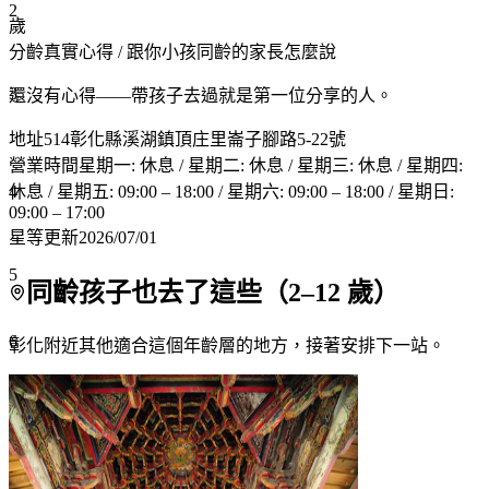
2
歲
分齡真實心得
/ 跟你小孩同齡的家長怎麼說
3
還沒有心得——帶孩子去過就是第一位分享的人。
地址
514彰化縣溪湖鎮頂庄里崙子腳路5-22號
營業時間
星期一: 休息 / 星期二: 休息 / 星期三: 休息 / 星期四:
4
休息 / 星期五: 09:00 – 18:00 / 星期六: 09:00 – 18:00 / 星期日:
09:00 – 17:00
星等更新
2026/07/01
5
同齡孩子也去了這些（
2
–
12
歲）
6
彰化附近
其他適合這個年齡層的地方，接著安排下一站。
7+