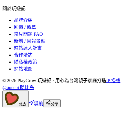
關於玩遊記
品牌介紹
回憶 / 徽章
常見問題 FAQ
新增 / 回報景點
駐站達人計畫
合作洽詢
隱私權政策
網站地圖
©
2026
PlayGrow 玩遊記 · 用心為台灣親子家庭打造
IP 授權
@queebi 酷比島
導航
想去
分享