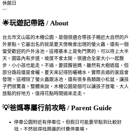
休館日
—
🌟
玩遊記帶路
/ About
台北市文山區的木柵公園，是個很適合帶孩子親近大自然的戶
外景點。它最出名的就是夏天傍晚會出現的螢火蟲，還有一個
蠻受歡迎的戶外泳池。這裡基本上是免門票的，可以待上大半
天。園區內有步道，坡度不會太陡，很適合全家大小一起散
步，小小孩也能走。不過，要提醒爸媽，雖然有大樹遮蔭，但
部分路段還是會曬，夏天來記得防曬補水。實際去過的家庭會
發現，這裡除了螢火蟲跟泳池，還有很多鳥類跟小松鼠，讓孩
子們很驚喜。整體來說，木柵公園是個可以讓孩子放電、大人
放鬆的好地方，值得花點時間過來走走。
💡
爸媽專屬行前攻略
/ Parent Guide
停車
公園附近有停車位，但假日可能要早點到比較好
找，不然就得找周邊的付費停車場。