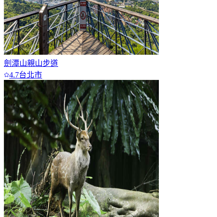
劍潭山親山步道
4.7
台北市