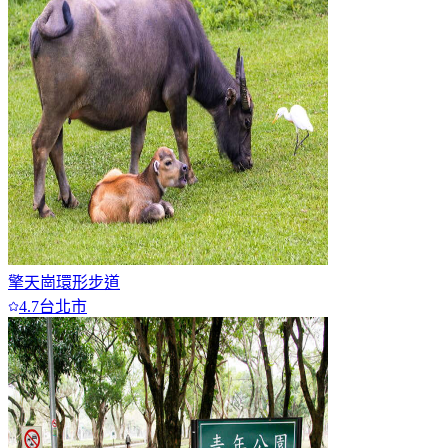
擎天崗環形步道
4.7
台北市