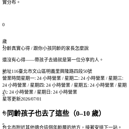
實分布。
0
歲
1
分齡真實心得
/ 跟你小孩同齡的家長怎麼說
還沒有心得——帶孩子去過就是第一位分享的人。
地址
116臺北市文山區明義里興隆路四段50號
2
營業時間
星期一: 24 小時營業 / 星期二: 24 小時營業 / 星期三:
24 小時營業 / 星期四: 24 小時營業 / 星期五: 24 小時營業 / 星期
六: 24 小時營業 / 星期日: 24 小時營業
3
星等更新
2026/07/01
4
同齡孩子也去了這些（
0
–
10
歲）
5
台北市附近
其他適合這個年齡層的地方，接著安排下一站。