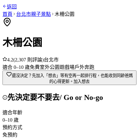
返回
首頁
台北市
親子景點
木柵公園
木柵公園
4.2
(
2,307
則評論)
台北市
適合
0
–
10
歲
免費
室外
公園
遊戲場
戶外奔跑
還沒決定？先加入「想去」
等有空再一起排行程，也能收到同齡爸媽
的心得更新。
加入想去
先決定要不要去
/ Go or No-go
適合年齡
0
–
10
歲
預約方式
免預約