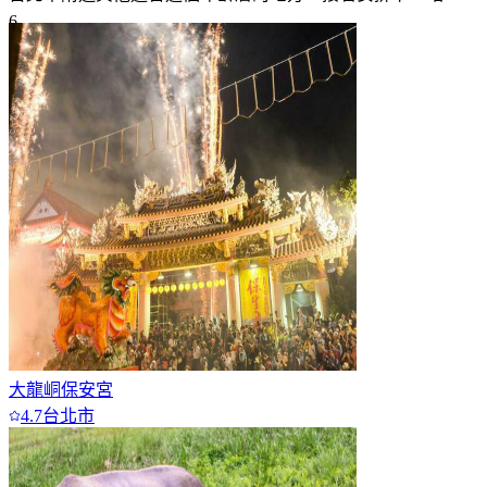
6
7+
大龍峒保安宮
4.7
台北市