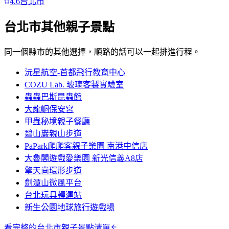
4.6
台北市
台北市
其他親子景點
同一個縣市的其他選擇，順路的話可以一起排進行程。
沅星航空-首都飛行教育中心
COZU Lab. 玻璃客製實驗室
蟲蟲巴斯昆蟲館
大龍峒保安宮
甲蟲秘境親子餐廳
碧山巖親山步道
PaPark爬爬客親子樂園 南港中信店
大魯閣遊戲愛樂園 新光信義A8店
擎天崗環形步道
劍潭山微風平台
台北玩具轉運站
新生公園地球旅行遊戲場
看完整的
台北市
親子景點清單