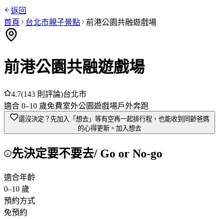
返回
首頁
台北市
親子景點
前港公園共融遊戲場
前港公園共融遊戲場
4.7
(
143
則評論)
台北市
適合
0
–
10
歲
免費
室外
公園
遊戲場
戶外奔跑
還沒決定？先加入「想去」
等有空再一起排行程，也能收到同齡爸媽
的心得更新。
加入想去
先決定要不要去
/ Go or No-go
適合年齡
0
–
10
歲
預約方式
免預約