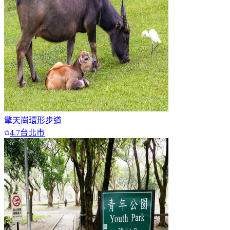
擎天崗環形步道
4.7
台北市