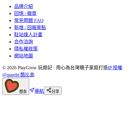
品牌介紹
回憶 / 徽章
常見問題 FAQ
新增 / 回報景點
駐站達人計畫
合作洽詢
隱私權政策
網站地圖
©
2026
PlayGrow 玩遊記 · 用心為台灣親子家庭打造
IP 授權
@queebi 酷比島
導航
想去
分享