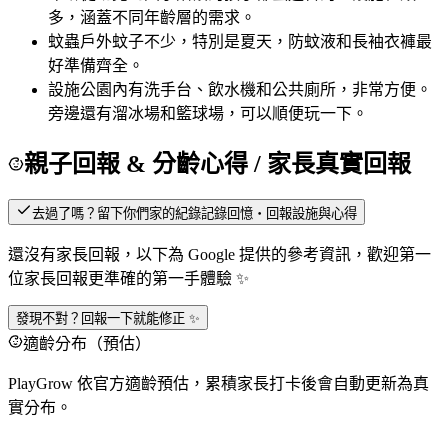
多，涵蓋不同年齡層的需求。
蚊蟲
戶外蚊子不少，特別是夏天，防蚊液和長袖衣褲最
好準備齊全。
設施
公園內有洗手台、飲水機和公共廁所，非常方便。
旁邊還有溜冰場和籃球場，可以順便玩一下。
親子回報 & 分齡心得
/ 家長真實回報
去過了嗎？留下你們家的紀錄
記錄回憶・回報設施與心得
還沒有家長回報，以下為 Google 提供的參考資訊，歡迎第一
位家長回報更準確的第一手體驗 ✨
發現不對？回報一下就能修正 ✨
適齡分布（預估）
PlayGrow 依官方適齡預估，累積家長打卡後會自動更新為真
實分布。