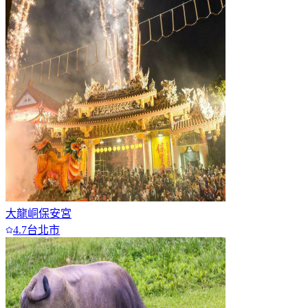
7+
大龍峒保安宮
4.7
台北市