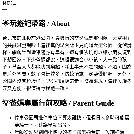
休館日
—
🌟
玩遊記帶路
/ About
台北市的北投前港公園，最吸睛的當然就是那個像「天空樹」
的共融遊戲場啦！這裡真的是台北少見的超大型公園，從溜滑
梯、攀爬架到盪鞦韆應有盡有，還有個沙坑可以讓小朋友玩到
不想回家。不少爸媽都說，這裡很適合小小孩、大一點的孩
子，甚至大人都能找到樂趣，耗上半天不是問題。不過，因為
是戶外空間，蚊子會比較多，防蚊措施一定要做好喔！另外，
公園內沒有垃圾桶，記得把垃圾帶走。整體來說，這裡設施多
元又方便，很值得專程跑一趟。
💡
爸媽專屬行前攻略
/ Parent Guide
停車
公園周邊停車位不算太難找，但假日人多時可能需
要繞一下，建議早點出發。
年齡
從幼兒到國小階段的孩子都蠻適合的，設施種類