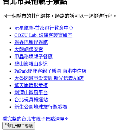
台北市
其他親子景點
同一個縣市的其他選擇，順路的話可以一起排進行程。
沅星航空-首都飛行教育中心
COZU Lab. 玻璃客製實驗室
蟲蟲巴斯昆蟲館
大龍峒保安宮
甲蟲秘境親子餐廳
碧山巖親山步道
PaPark爬爬客親子樂園 南港中信店
大魯閣遊戲愛樂園 新光信義A8店
擎天崗環形步道
劍潭山微風平台
台北玩具轉運站
新生公園地球旅行遊戲場
看完整的
台北市
親子景點清單
附近親子餐廳