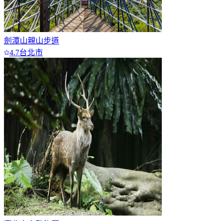
劍潭山親山步道
4.7
台北市