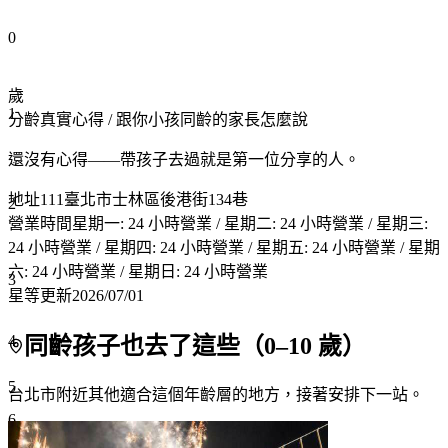
0
歲
1
分齡真實心得
/ 跟你小孩同齡的家長怎麼說
還沒有心得——帶孩子去過就是第一位分享的人。
地址
111臺北市士林區後港街134巷
2
營業時間
星期一: 24 小時營業 / 星期二: 24 小時營業 / 星期三:
24 小時營業 / 星期四: 24 小時營業 / 星期五: 24 小時營業 / 星期
六: 24 小時營業 / 星期日: 24 小時營業
3
星等更新
2026/07/01
4
同齡孩子也去了這些（
0
–
10
歲）
5
台北市附近
其他適合這個年齡層的地方，接著安排下一站。
6