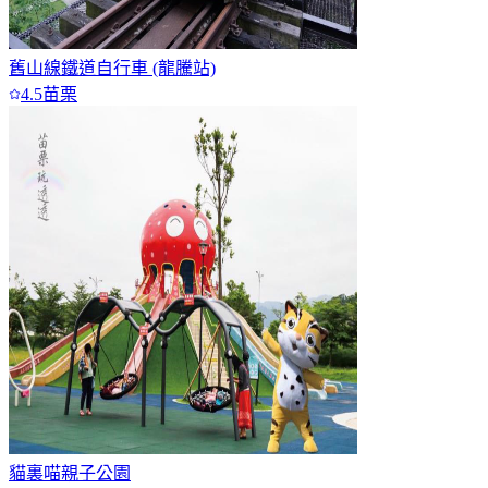
舊山線鐵道自行車 (龍騰站)
4.5
苗栗
貓裏喵親子公園