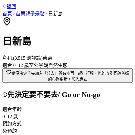
返回
首頁
苗栗
親子景點
日新島
日新島
4.1
(
3,515
則評論)
苗栗
適合
0
–
12
歲
室外
景觀
自然生態
還沒決定？先加入「想去」
等有空再一起排行程，也能收到同齡爸媽
的心得更新。
加入想去
先決定要不要去
/ Go or No-go
適合年齡
0
–
12
歲
預約方式
免預約