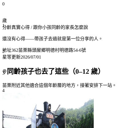
0
歲
1
分齡真實心得
/ 跟你小孩同齡的家長怎麼說
還沒有心得——帶孩子去過就是第一位分享的人。
地址
362苗栗縣頭屋鄉明德村明德路54-6號
2
星等更新
2026/07/01
同齡孩子也去了這些（
0
–
12
歲）
3
苗栗附近
其他適合這個年齡層的地方，接著安排下一站。
4
5
6
7+