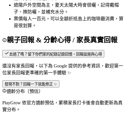
遮陽
戶外空間為主，夏天太陽大時會很曬，記得戴帽
子、擦防曬，並補充水分。
票價
每人一百元，可以全額折抵島上的咖啡廳消費，算
是很划算。
親子回報 & 分齡心得
/ 家長真實回報
去過了嗎？留下你們家的紀錄
記錄回憶・回報設施與心得
還沒有家長回報，以下為 Google 提供的參考資訊，歡迎第一
位家長回報更準確的第一手體驗 ✨
發現不對？回報一下就能修正 ✨
適齡分布（預估）
PlayGrow 依官方適齡預估，累積家長打卡後會自動更新為真
實分布。