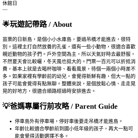
休館日
—
🌟
玩遊記帶路
/ About
苗栗的日新島，是個小小水庫島，要過吊橋才能進去，很特
別。這裡主打自然放養的孔雀，還有一些小動物，很適合喜歡
親近動物的孩子們。戶外空間為主，所以天氣好時去最舒服，
不然夏天會比較曬，冬天風也挺大的。門票一百元可以折抵消
費，基本上就是去喝杯咖啡、看看風景，待個一兩個小時差不
多。如果家裡有學齡前的幼兒，會覺得新鮮有趣，但大一點的
孩子可能會覺得有點無聊。整體來說，是個放鬆心情、走走晃
晃的好地方，很適合順路經過時安排進去。
💡
爸媽專屬行前攻略
/ Parent Guide
停車
島外有停車場，停好車後要走吊橋才能進島。
年齡
比較適合學齡前到國小低年級的孩子，再大一點可
能會覺得活動選擇不多。