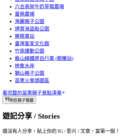
六合高架牛奶草莓農場
童萌農場
灣麗親子公園
通霄海盜船公園
勝興車站
臺灣客家文化館
竹南運動公園
舊山線鐵道自行車 (龍騰站)
映象水岸
獅山親子公園
苗栗火車頭園區
看完整的
苗栗
親子景點清單
附近親子餐廳
遊記分享
/ Stories
還沒有人分享，貼上你的 IG / 影片 / 文章，當第一個！