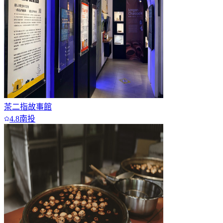
茶二指故事館
4.8
南投