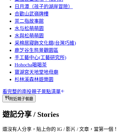
日月潭（孩子的湖岸冒險）
合歡山武嶺牌樓
茶二指故事館
水与松萌萌園
水與松萌萌園
采棉居寢飾文化舘(台灣巧維)
鹿芝谷生態景觀園區
手工藝中心(工藝研究所)
Hohocha喝喝茶
寶湖宮天地堂地母廟
杉林溪森林遊樂園
看完整的
南投
親子景點清單
附近親子餐廳
遊記分享
/ Stories
還沒有人分享，貼上你的 IG / 影片 / 文章，當第一個！