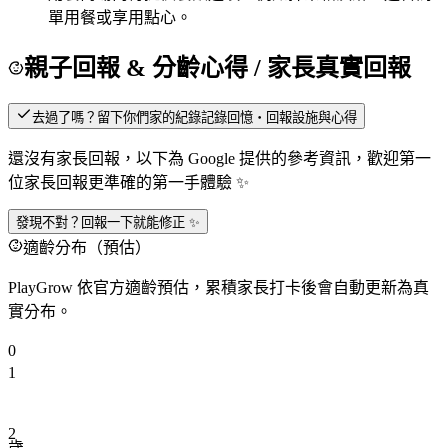
單用餐或享用點心。
親子回報 & 分齡心得
/ 家長真實回報
去過了嗎？留下你們家的紀錄
記錄回憶・回報設施與心得
還沒有家長回報，以下為 Google 提供的參考資訊，歡迎第一
位家長回報更準確的第一手體驗 ✨
發現不對？回報一下就能修正 ✨
適齡分布（預估）
PlayGrow 依官方適齡預估，累積家長打卡後會自動更新為真
實分布。
0
1
2
歲