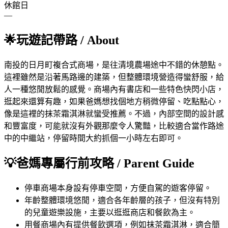
休館日
—
🌟
玩遊記帶路
/ About
南投的日月町複合式商場，是往清境農場途中不錯的休憩點。
這裡雖然是沿著馬路邊的建築，但整體環境營造得蠻舒服，給
人一種悠閒放鬆的感覺。商場內有書店和一些特色快閃小店，
逛起來還算有趣，如果爸媽想找個地方稍微停留、吃點點心，
像是這裡的抹茶霜淇淋就蠻受推薦。不過，內部空間的設計感
和豐富度，可能就沒有外觀那麼令人驚豔，比較適合當作路途
中的中繼站，停留時間大約抓個一小時左右即可。
💡
爸媽專屬行前攻略
/ Parent Guide
停車
商場本身設有停車空間，方便自駕的遊客停留。
年齡
整體環境悠閒，適合各年齡層的孩子，但沒有特別
的兒童遊樂設施，主要以逛逛商店和餐飲為主。
用餐
商場內有提供餐飲選項，例如抹茶霜淇淋，適合簡