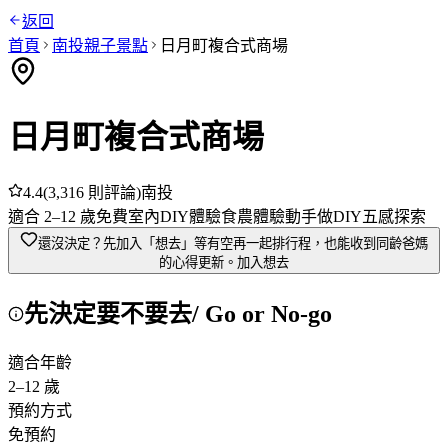
返回
首頁
南投
親子景點
日月町複合式商場
日月町複合式商場
4.4
(
3,316
則評論)
南投
適合
2
–
12
歲
免費
室內
DIY體驗
食農體驗
動手做DIY
五感探索
還沒決定？先加入「想去」
等有空再一起排行程，也能收到同齡爸媽
的心得更新。
加入想去
先決定要不要去
/ Go or No-go
適合年齡
2
–
12
歲
預約方式
免預約