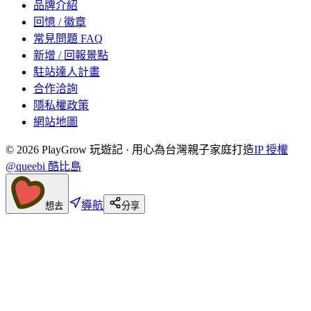
品牌介紹
回憶 / 徽章
常見問題 FAQ
新增 / 回報景點
駐站達人計畫
合作洽詢
隱私權政策
網站地圖
©
2026
PlayGrow 玩遊記 · 用心為台灣親子家庭打造
IP 授權
@queebi 酷比島
導航
想去
分享