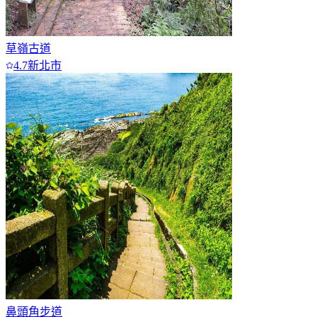
草嶺古道
4.7
新北市
鼻頭角步道