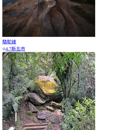
駱駝峰
4.7
新北市