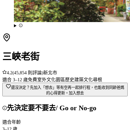
三峽老街
4.2
(
45,854
則評論)
新北市
適合
3
–
12
歲
免費
室外
文化園區
歷史建築
文化尋根
還沒決定？先加入「想去」
等有空再一起排行程，也能收到同齡爸媽
的心得更新。
加入想去
先決定要不要去
/ Go or No-go
適合年齡
3
–
12
歲