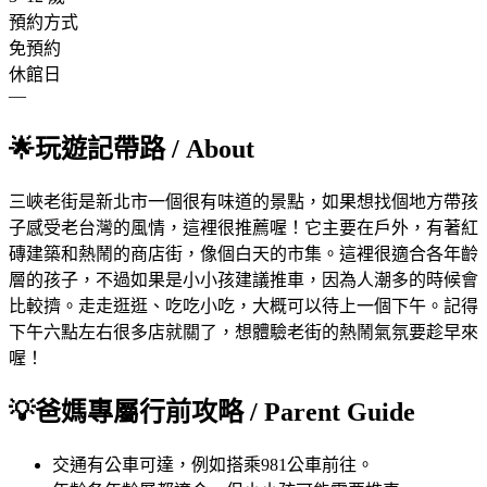
預約方式
免預約
休館日
—
🌟
玩遊記帶路
/ About
三峽老街是新北市一個很有味道的景點，如果想找個地方帶孩
子感受老台灣的風情，這裡很推薦喔！它主要在戶外，有著紅
磚建築和熱鬧的商店街，像個白天的市集。這裡很適合各年齡
層的孩子，不過如果是小小孩建議推車，因為人潮多的時候會
比較擠。走走逛逛、吃吃小吃，大概可以待上一個下午。記得
下午六點左右很多店就關了，想體驗老街的熱鬧氣氛要趁早來
喔！
💡
爸媽專屬行前攻略
/ Parent Guide
交通
有公車可達，例如搭乘981公車前往。