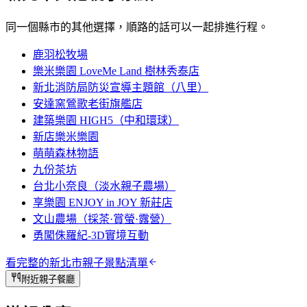
同一個縣市的其他選擇，順路的話可以一起排進行程。
鹿羽松牧場
樂米樂園 LoveMe Land 樹林秀泰店
新北消防局防災宣導主題館（八里）
安達窯鶯歌老街旗艦店
建築樂園 HIGH5（中和環球）
新店樂米樂園
萌萌森林物語
九份茶坊
台北小奈良（淡水親子農場）
享樂園 ENJOY in JOY 新莊店
文山農場（採茶·賞螢·露營）
勇闖侏羅紀-3D實境互動
看完整的
新北市
親子景點清單
附近親子餐廳