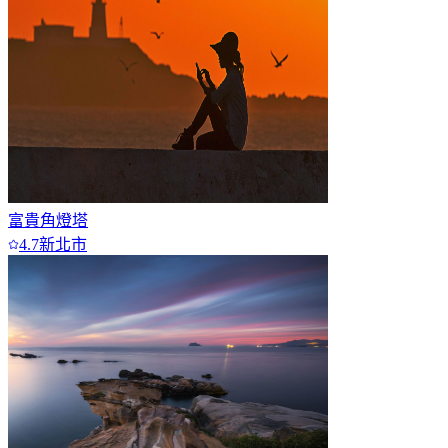
富貴角燈塔
4.7
新北市