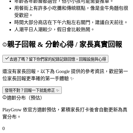
年齡
各年齡層都適合，但小小孩可能需要推車。
用餐
街上有許多小吃攤和傳統糕點，像是金牛角麵包很
受歡迎。
時間
大部分商店在下午六點左右關門，建議白天前往。
人潮
平日人潮較少，假日會比較熱鬧。
親子回報 & 分齡心得
/ 家長真實回報
去過了嗎？留下你們家的紀錄
記錄回憶・回報設施與心得
還沒有家長回報，以下為 Google 提供的參考資訊，歡迎第一
位家長回報更準確的第一手體驗 ✨
發現不對？回報一下就能修正 ✨
適齡分布（預估）
PlayGrow 依官方適齡預估，累積家長打卡後會自動更新為真
實分布。
0