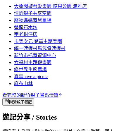
大魯閣遊戲愛樂園-糖果公園 湳雅店
恒忻親子共享空間
廢物媽媽育兒農場
磐龍石木坊
宇老柑仔店
卡樂次元 兒童主題樂園
統一渡假村馬武督渡假村
新竹市托育資源中心
六福村主題遊樂園
綠世界生態農場
森窯have a picnic
麻布山林
看完整的
新竹
親子景點清單
附近親子餐廳
遊記分享
/ Stories