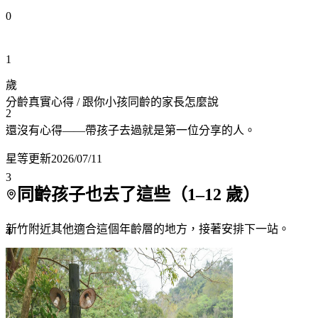
0
1
歲
分齡真實心得
/ 跟你小孩同齡的家長怎麼說
2
還沒有心得——帶孩子去過就是第一位分享的人。
星等更新
2026/07/11
3
同齡孩子也去了這些（
1
–
12
歲）
新竹附近
其他適合這個年齡層的地方，接著安排下一站。
4
5
6