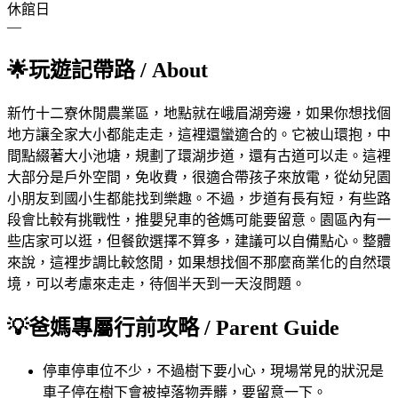
休館日
—
🌟
玩遊記帶路
/ About
新竹十二寮休閒農業區，地點就在峨眉湖旁邊，如果你想找個
地方讓全家大小都能走走，這裡還蠻適合的。它被山環抱，中
間點綴著大小池塘，規劃了環湖步道，還有古道可以走。這裡
大部分是戶外空間，免收費，很適合帶孩子來放電，從幼兒園
小朋友到國小生都能找到樂趣。不過，步道有長有短，有些路
段會比較有挑戰性，推嬰兒車的爸媽可能要留意。園區內有一
些店家可以逛，但餐飲選擇不算多，建議可以自備點心。整體
來說，這裡步調比較悠閒，如果想找個不那麼商業化的自然環
境，可以考慮來走走，待個半天到一天沒問題。
💡
爸媽專屬行前攻略
/ Parent Guide
停車
停車位不少，不過樹下要小心，現場常見的狀況是
車子停在樹下會被掉落物弄髒，要留意一下。