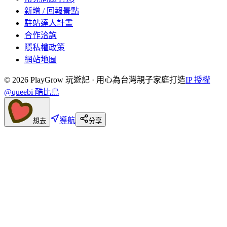
新增 / 回報景點
駐站達人計畫
合作洽詢
隱私權政策
網站地圖
©
2026
PlayGrow 玩遊記 · 用心為台灣親子家庭打造
IP 授權
@queebi 酷比島
導航
想去
分享