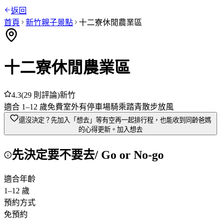
返回
首頁
新竹
親子景點
十二寮休閒農業區
十二寮休閒農業區
4.3
(
29
則評論)
新竹
適合
1
–
12
歲
免費
室外
有停車場
騎乘踏青
散步放風
還沒決定？先加入「想去」
等有空再一起排行程，也能收到同齡爸媽
的心得更新。
加入想去
先決定要不要去
/ Go or No-go
適合年齡
1
–
12
歲
預約方式
免預約