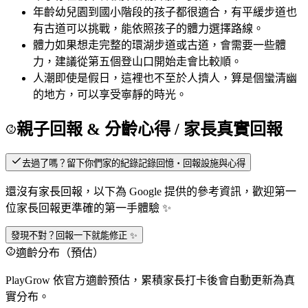
年齡
幼兒園到國小階段的孩子都很適合，有平緩步道也
有古道可以挑戰，能依照孩子的體力選擇路線。
體力
如果想走完整的環湖步道或古道，會需要一些體
力，建議從第五個登山口開始走會比較順。
人潮
即使是假日，這裡也不至於人擠人，算是個蠻清幽
的地方，可以享受寧靜的時光。
親子回報 & 分齡心得
/ 家長真實回報
去過了嗎？留下你們家的紀錄
記錄回憶・回報設施與心得
還沒有家長回報，以下為 Google 提供的參考資訊，歡迎第一
位家長回報更準確的第一手體驗 ✨
發現不對？回報一下就能修正 ✨
適齡分布（預估）
PlayGrow 依官方適齡預估，累積家長打卡後會自動更新為真
實分布。