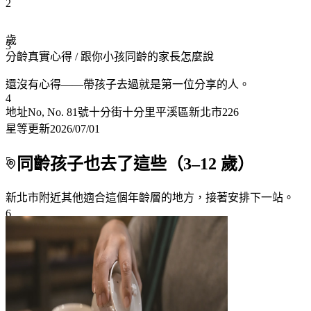
2
歲
3
分齡真實心得
/ 跟你小孩同齡的家長怎麼說
還沒有心得——帶孩子去過就是第一位分享的人。
4
地址
No, No. 81號十分街十分里平溪區新北市226
星等更新
2026/07/01
5
同齡孩子也去了這些（
3
–
12
歲）
新北市附近
其他適合這個年齡層的地方，接著安排下一站。
6
7+