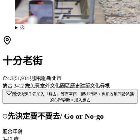
十分老街
4.3
(
51,934
則評論)
新北市
適合
3
–
12
歲
免費
室外
文化園區
歷史建築
文化尋根
還沒決定？先加入「想去」
等有空再一起排行程，也能收到同齡爸媽
的心得更新。
加入想去
先決定要不要去
/ Go or No-go
適合年齡
3
–
12
歲