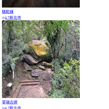
駱駝峰
4.7
新北市
草嶺古道
4.7
新北市