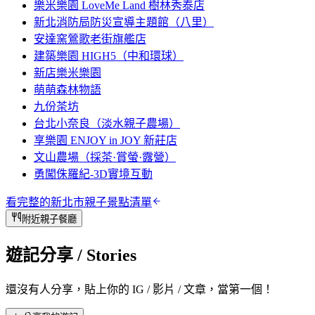
樂米樂園 LoveMe Land 樹林秀泰店
新北消防局防災宣導主題館（八里）
安達窯鶯歌老街旗艦店
建築樂園 HIGH5（中和環球）
新店樂米樂園
萌萌森林物語
九份茶坊
台北小奈良（淡水親子農場）
享樂園 ENJOY in JOY 新莊店
文山農場（採茶·賞螢·露營）
勇闖侏羅紀-3D實境互動
看完整的
新北市
親子景點清單
附近親子餐廳
遊記分享
/ Stories
還沒有人分享，貼上你的 IG / 影片 / 文章，當第一個！