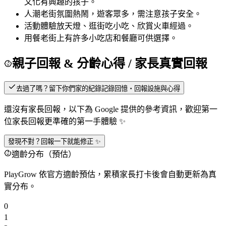
文化有興趣的孩子。
人潮
老街氛圍熱鬧，遊客眾多，需注意孩子安全。
活動
體驗放天燈、逛街吃小吃、欣賞火車經過。
用餐
老街上有許多小吃店和餐廳可供選擇。
親子回報 & 分齡心得
/ 家長真實回報
去過了嗎？留下你們家的紀錄
記錄回憶・回報設施與心得
還沒有家長回報，以下為 Google 提供的參考資訊，歡迎第一
位家長回報更準確的第一手體驗 ✨
發現不對？回報一下就能修正 ✨
適齡分布（預估）
PlayGrow 依官方適齡預估，累積家長打卡後會自動更新為真
實分布。
0
1