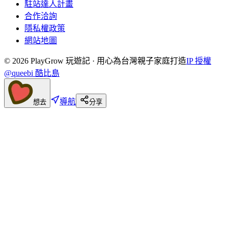
駐站達人計畫
合作洽詢
隱私權政策
網站地圖
©
2026
PlayGrow 玩遊記 · 用心為台灣親子家庭打造
IP 授權
@queebi 酷比島
導航
想去
分享