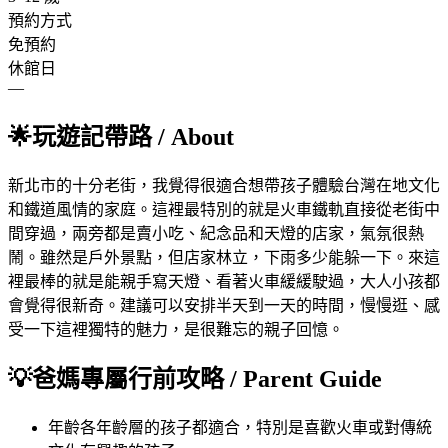
預約方式
免預約
休館日
—
🌟
玩遊記帶路
/ About
新北市的十分老街，我覺得很適合想帶孩子體驗台灣在地文化
和鐵道風情的家庭。這裡最特別的就是火車鐵軌直接從老街中
間穿過，兩旁都是賣小吃、紀念品和天燈的店家，氣氛很熱
鬧。雖然是戶外景點，但店家林立，下雨多少能躲一下。來這
裡最棒的就是能親手寫天燈、看著火車緩緩駛過，大人小孩都
會覺得很新奇。建議可以安排半天到一天的時間，慢慢逛、感
受一下這裡獨特的魅力，是很難忘的親子回憶。
💡
爸媽專屬行前攻略
/ Parent Guide
年齡
各年齡層的孩子都適合，特別是喜歡火車或對傳統