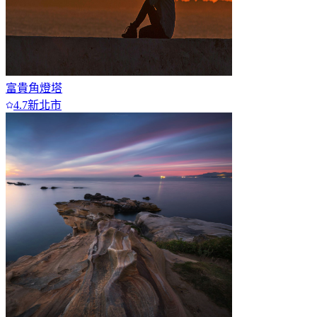
富貴角燈塔
4.7
新北市