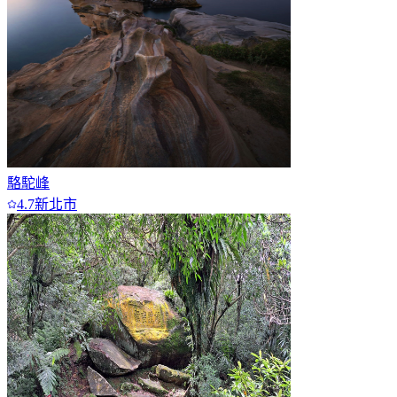
駱駝峰
4.7
新北市