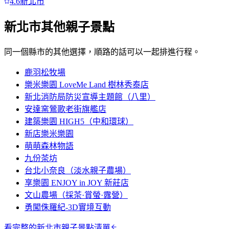
4.6
新北市
新北市
其他親子景點
同一個縣市的其他選擇，順路的話可以一起排進行程。
鹿羽松牧場
樂米樂園 LoveMe Land 樹林秀泰店
新北消防局防災宣導主題館（八里）
安達窯鶯歌老街旗艦店
建築樂園 HIGH5（中和環球）
新店樂米樂園
萌萌森林物語
九份茶坊
台北小奈良（淡水親子農場）
享樂園 ENJOY in JOY 新莊店
文山農場（採茶·賞螢·露營）
勇闖侏羅紀-3D實境互動
看完整的
新北市
親子景點清單