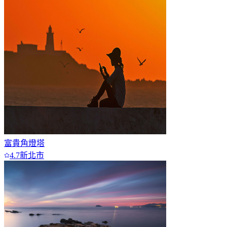
富貴角燈塔
4.7
新北市