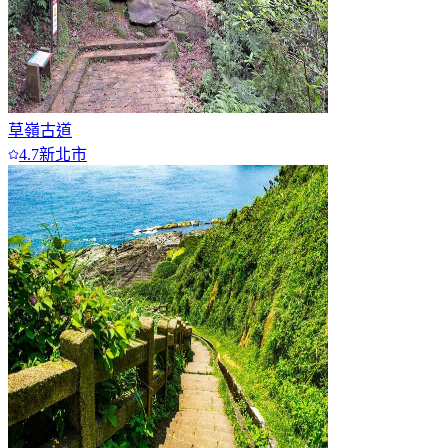
草嶺古道
4.7
新北市