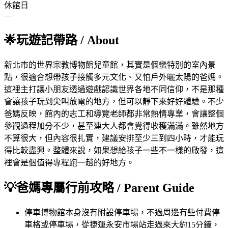
休館日
—
🌟
玩遊記帶路
/ About
新北市的世界宗教博物館兒童館，其實是個蠻特別的室內景
點，很適合想帶孩子接觸多元文化、又怕戶外曬太陽的爸媽。
這裡主打讓小朋友透過遊戲認識世界各地不同信仰，不是那種
會讓孩子玩到尖叫放電的地方，但可以靜下來好好體驗。不少
爸媽反映，館內的志工和導覽老師都非常熱情專業，會讓整個
參觀過程加分不少，甚至連大人都會覺得收穫滿滿。雖然地方
不算很大，但內容很扎實，建議安排至少三到四小時，才能玩
得比較盡興。整體來說，如果想給孩子一些不一樣的啟發，這
裡會是個值得專程跑一趟的好地方。
💡
爸媽專屬行前攻略
/ Parent Guide
停車
博物館本身沒有附設停車場，不過周邊有些付費停
車格或停車場，從捷運永安市場站走過來大約15分鐘，