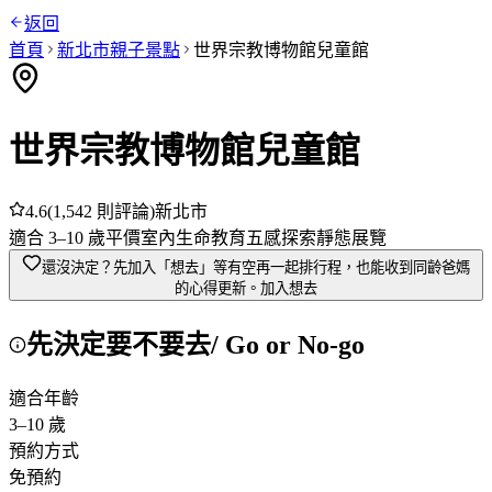
返回
首頁
新北市
親子景點
世界宗教博物館兒童館
世界宗教博物館兒童館
4.6
(
1,542
則評論)
新北市
適合
3
–
10
歲
平價
室內
生命教育
五感探索
靜態展覽
還沒決定？先加入「想去」
等有空再一起排行程，也能收到同齡爸媽
的心得更新。
加入想去
先決定要不要去
/ Go or No-go
適合年齡
3
–
10
歲
預約方式
免預約