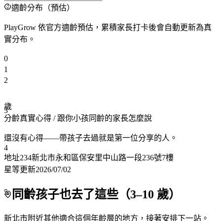
適齡分布（預估）
PlayGrow 依官方適齡預估，累積家長打卡後會自動更新為真
實分布。
0
1
2
歲
3
分齡真實心得
/ 跟你小孩同齡的家長怎麼說
還沒有心得——帶孩子去過就是第一位分享的人。
4
地址
234新北市永和區保安里中山路一段236號7樓
星等更新
2026/07/02
5
同齡孩子也去了這些（
3
–
10
歲）
新北市附近
其他適合這個年齡層的地方，接著安排下一站。