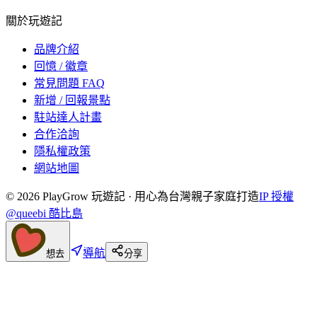
關於玩遊記
品牌介紹
回憶 / 徽章
常見問題 FAQ
新增 / 回報景點
駐站達人計畫
合作洽詢
隱私權政策
網站地圖
©
2026
PlayGrow 玩遊記 · 用心為台灣親子家庭打造
IP 授權
@queebi 酷比島
導航
想去
分享