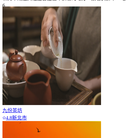
6
7+
九份茶坊
4.8
新北市