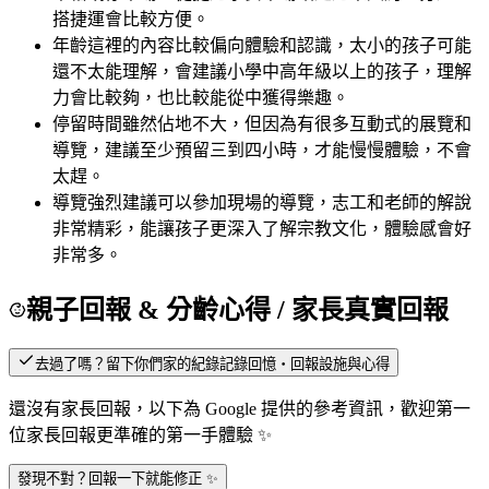
搭捷運會比較方便。
年齡
這裡的內容比較偏向體驗和認識，太小的孩子可能
還不太能理解，會建議小學中高年級以上的孩子，理解
力會比較夠，也比較能從中獲得樂趣。
停留時間
雖然佔地不大，但因為有很多互動式的展覽和
導覽，建議至少預留三到四小時，才能慢慢體驗，不會
太趕。
導覽
強烈建議可以參加現場的導覽，志工和老師的解說
非常精彩，能讓孩子更深入了解宗教文化，體驗感會好
非常多。
親子回報 & 分齡心得
/ 家長真實回報
去過了嗎？留下你們家的紀錄
記錄回憶・回報設施與心得
還沒有家長回報，以下為 Google 提供的參考資訊，歡迎第一
位家長回報更準確的第一手體驗 ✨
發現不對？回報一下就能修正 ✨