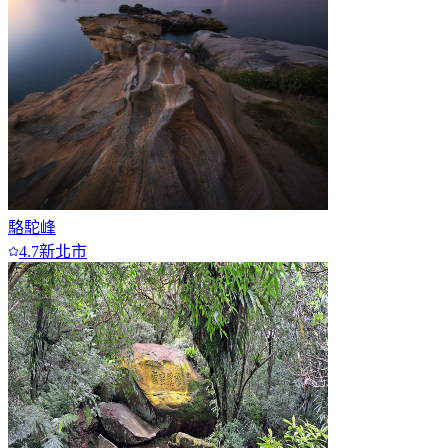
駱駝峰
4.7
新北市