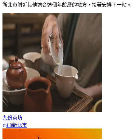
4
新北市附近
其他適合這個年齡層的地方，接著安排下一站。
5
6
7+
九份茶坊
4.8
新北市