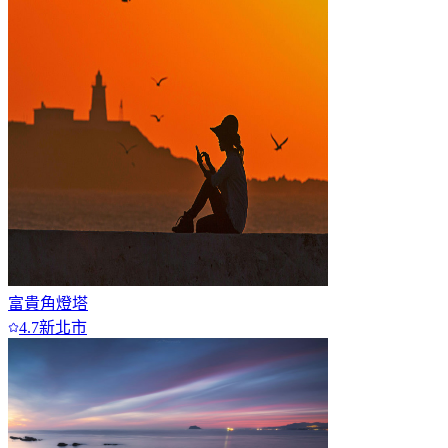
富貴角燈塔
4.7
新北市