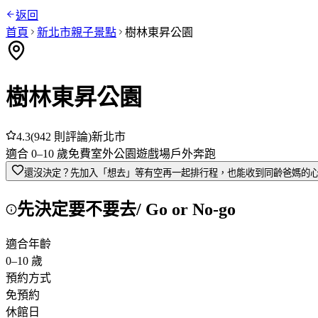
返回
首頁
新北市
親子景點
樹林東昇公園
樹林東昇公園
4.3
(
942
則評論)
新北市
適合
0
–
10
歲
免費
室外
公園
遊戲場
戶外奔跑
還沒決定？先加入「想去」
等有空再一起排行程，也能收到同齡爸媽的
先決定要不要去
/ Go or No-go
適合年齡
0
–
10
歲
預約方式
免預約
休館日