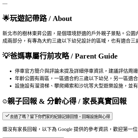
—
🌟
玩遊記帶路
/ About
新北市的樹林東昇公園，是個環境舒適的戶外親子景點。公園
成兩部分，有專為大約三歲以下幼兒設計的區域，也有適合三
💡
爸媽專屬行前攻略
/ Parent Guide
停車
官方簡介與評論未提及詳細停車資訊，建議評估周邊
年齡
公園有兩區，一區適合約三歲以下幼兒，另一區適合
設施
設有溜滑梯、攀爬繩索和沙坑等大型遊樂設施，並有
親子回報 & 分齡心得
/ 家長真實回報
去過了嗎？留下你們家的紀錄
記錄回憶・回報設施與心得
還沒有家長回報，以下為 Google 提供的參考資訊，歡迎第一