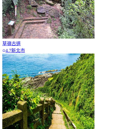
草嶺古道
4.7
新北市