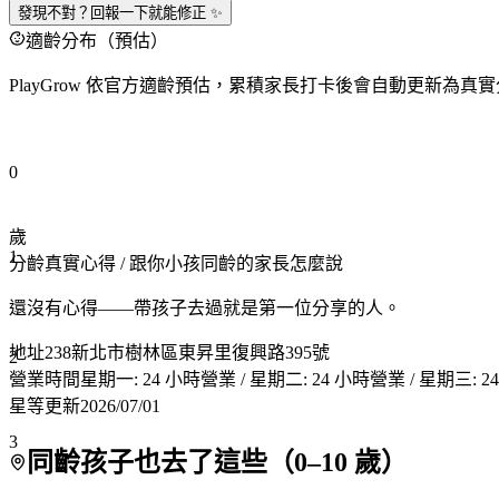
發現不對？回報一下就能修正 ✨
適齡分布（預估）
PlayGrow 依官方適齡預估，累積家長打卡後會自動更新為真
0
歲
1
分齡真實心得
/ 跟你小孩同齡的家長怎麼說
還沒有心得——帶孩子去過就是第一位分享的人。
地址
238新北市樹林區東昇里復興路395號
2
營業時間
星期一: 24 小時營業 / 星期二: 24 小時營業 / 星期三: 2
星等更新
2026/07/01
3
同齡孩子也去了這些（
0
–
10
歲）