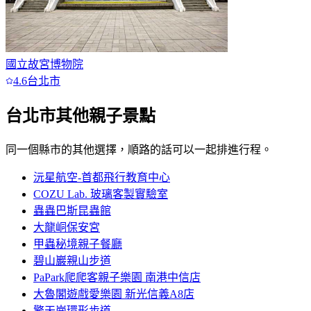
國立故宮博物院
4.6
台北市
台北市
其他親子景點
同一個縣市的其他選擇，順路的話可以一起排進行程。
沅星航空-首都飛行教育中心
COZU Lab. 玻璃客製實驗室
蟲蟲巴斯昆蟲館
大龍峒保安宮
甲蟲秘境親子餐廳
碧山巖親山步道
PaPark爬爬客親子樂園 南港中信店
大魯閣遊戲愛樂園 新光信義A8店
擎天崗環形步道