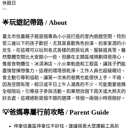
休館日
—
🌟
玩遊記帶路
/ About
臺北市信義親子館是個專為小小孩打造的室內遊戲空間，特別
受三歲以下的孩子歡迎，尤其是喜歡角色扮演、扮家家酒的小
女生，在這裡可以玩到各式各樣的廚房玩具、服裝道具等。雖
然整體空間比大安館小一些，但勝在主題區域規劃得很用心，
像是食物攤位、冰淇淋店、小火車軌道和工程區，讓孩子們能
盡情發揮想像力。這裡的環境很乾淨，工作人員也超級親切，
會主動引導和協助，讓第一次來的爸媽也能很快上手。不過，
因為空間有限，假日或平日上午人潮真的不少，可能需要爸媽
全程陪玩，引導孩子參與活動。如果想找個下雨天或大熱天的
好去處，這裡絕對是個不錯的選擇，待個一兩個小時很剛好。
💡
爸媽專屬行前攻略
/ Parent Guide
停車
信義區停車位不好找，建議搭乘大眾運輸工具前