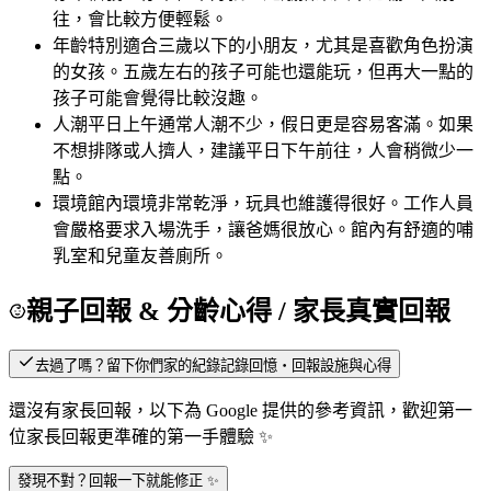
往，會比較方便輕鬆。
年齡
特別適合三歲以下的小朋友，尤其是喜歡角色扮演
的女孩。五歲左右的孩子可能也還能玩，但再大一點的
孩子可能會覺得比較沒趣。
人潮
平日上午通常人潮不少，假日更是容易客滿。如果
不想排隊或人擠人，建議平日下午前往，人會稍微少一
點。
環境
館內環境非常乾淨，玩具也維護得很好。工作人員
會嚴格要求入場洗手，讓爸媽很放心。館內有舒適的哺
乳室和兒童友善廁所。
親子回報 & 分齡心得
/ 家長真實回報
去過了嗎？留下你們家的紀錄
記錄回憶・回報設施與心得
還沒有家長回報，以下為 Google 提供的參考資訊，歡迎第一
位家長回報更準確的第一手體驗 ✨
發現不對？回報一下就能修正 ✨