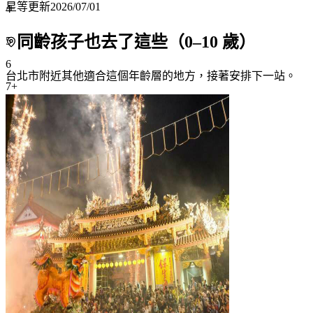
星等更新
2026/07/01
4
同齡孩子也去了這些（
0
–
10
歲）
5
6
台北市附近
其他適合這個年齡層的地方，接著安排下一站。
7+