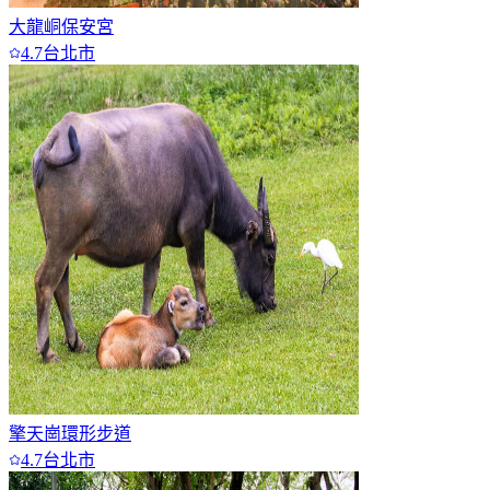
大龍峒保安宮
4.7
台北市
擎天崗環形步道
4.7
台北市