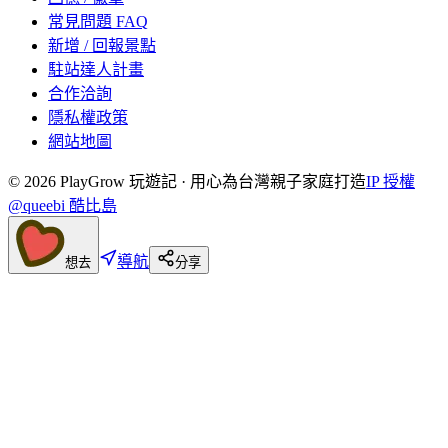
常見問題 FAQ
新增 / 回報景點
駐站達人計畫
合作洽詢
隱私權政策
網站地圖
©
2026
PlayGrow 玩遊記 · 用心為台灣親子家庭打造
IP 授權
@queebi 酷比島
導航
想去
分享