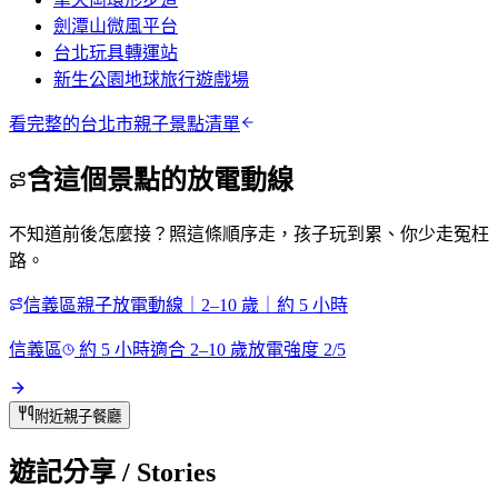
劍潭山微風平台
台北玩具轉運站
新生公園地球旅行遊戲場
看完整的
台北市
親子景點清單
含這個景點的放電動線
不知道前後怎麼接？照這條順序走，孩子玩到累、你少走冤枉
路。
信義區親子放電動線｜2–10 歲｜約 5 小時
信義區
約
5
小時
適合
2
–
10
歲
放電強度
2
/5
附近親子餐廳
遊記分享
/ Stories