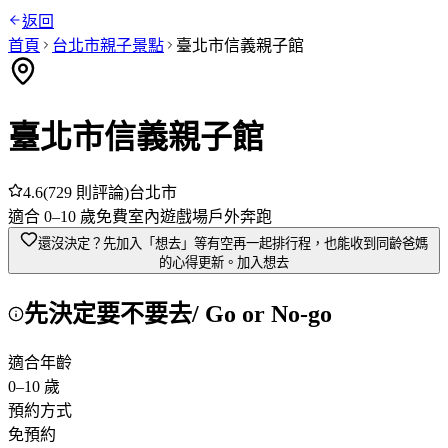
返回
首頁
台北市
親子景點
臺北市信義親子館
臺北市信義親子館
4.6
(
729
則評論)
台北市
適合
0
–
10
歲
免費
室內
遊戲場
戶外奔跑
還沒決定？先加入「想去」
等有空再一起排行程，也能收到同齡爸媽
的心得更新。
加入想去
先決定要不要去
/ Go or No-go
適合年齡
0
–
10
歲
預約方式
免預約