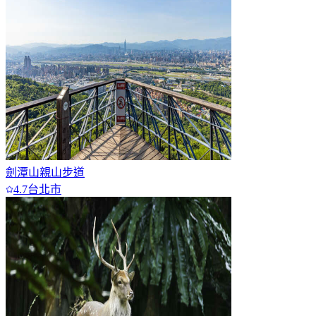
劍潭山親山步道
4.7
台北市