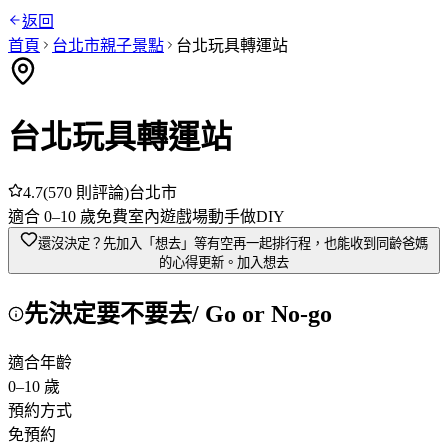
返回
首頁
台北市
親子景點
台北玩具轉運站
台北玩具轉運站
4.7
(
570
則評論)
台北市
適合
0
–
10
歲
免費
室內
遊戲場
動手做DIY
還沒決定？先加入「想去」
等有空再一起排行程，也能收到同齡爸媽
的心得更新。
加入想去
先決定要不要去
/ Go or No-go
適合年齡
0
–
10
歲
預約方式
免預約