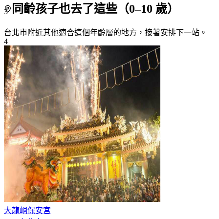
同齡孩子也去了這些（
0
–
10
歲）
3
台北市附近
其他適合這個年齡層的地方，接著安排下一站。
4
5
6
7+
大龍峒保安宮