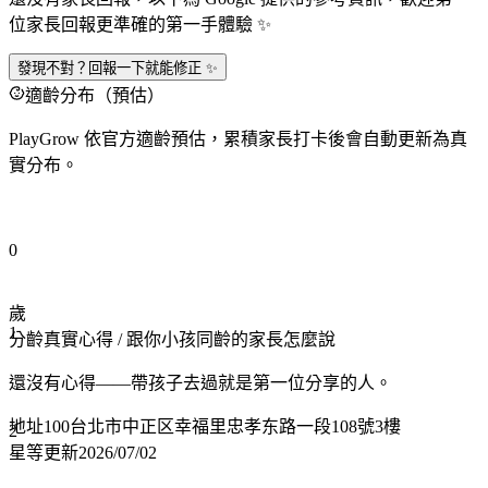
位家長回報更準確的第一手體驗 ✨
發現不對？回報一下就能修正 ✨
適齡分布（預估）
PlayGrow 依官方適齡預估，累積家長打卡後會自動更新為真
實分布。
0
歲
1
分齡真實心得
/ 跟你小孩同齡的家長怎麼說
還沒有心得——帶孩子去過就是第一位分享的人。
地址
100台北市中正区幸福里忠孝东路一段108號3樓
2
星等更新
2026/07/02