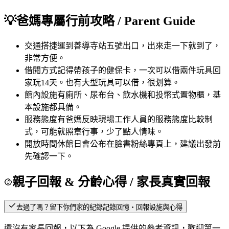
💡
爸媽專屬行前攻略
/ Parent Guide
交通
搭捷運到善導寺站五號出口，出來走一下就到了，
非常方便。
借閱方式
記得帶孩子的健保卡，一次可以借兩件玩具回
家玩14天。也有大型玩具可以借，很划算。
館內設施
有廁所、尿布台、飲水機和投幣式置物櫃，基
本設施都具備。
服務態度
有爸媽反映現場工作人員的服務態度比較制
式，可能就照章行事，少了點人情味。
開放時間
休館日會公布在臉書粉絲專頁上，建議出發前
先確認一下。
親子回報 & 分齡心得
/ 家長真實回報
去過了嗎？留下你們家的紀錄
記錄回憶・回報設施與心得
還沒有家長回報，以下為 Google 提供的參考資訊，歡迎第一