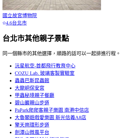
國立故宮博物院
4.6
台北市
台北市
其他親子景點
同一個縣市的其他選擇，順路的話可以一起排進行程。
沅星航空-首都飛行教育中心
COZU Lab. 玻璃客製實驗室
蟲蟲巴斯昆蟲館
大龍峒保安宮
甲蟲秘境親子餐廳
碧山巖親山步道
PaPark爬爬客親子樂園 南港中信店
大魯閣遊戲愛樂園 新光信義A8店
擎天崗環形步道
劍潭山微風平台