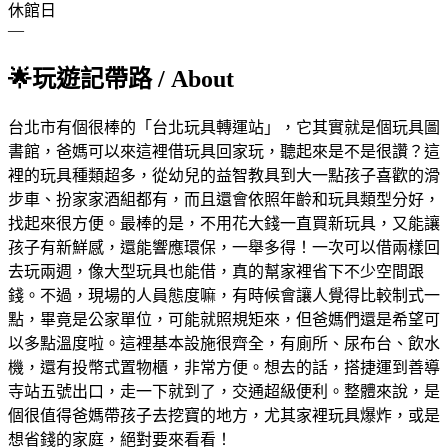
休館日
—
🌟
玩遊記帶路
/ About
台北市有個很棒的「台北玩具轉運站」，它其實就是個玩具圖
書館，爸媽可以來這裡借玩具回家玩，聽起來是不是很讚？這
裡的玩具種類超多，從幼兒的益智教具到大一點孩子喜歡的滑
步車、扮家家酒組都有，而且還會依照年齡和玩具類型分好，
找起來很方便。最棒的是，不用花大錢一直買新玩具，又能讓
孩子有新鮮感，還能響應環保，一舉多得！一次可以借兩樣回
去玩兩週，像大型玩具也能借，真的幫家裡省下不少空間跟
錢。不過，現場的人員態度嘛，有時候會讓人覺得比較制式一
點，畢竟是公家單位，可能就照規矩來，但爸媽們還是希望可
以多點溫度啦。這裡基本設施很齊全，有廁所、尿布台、飲水
機，還有投幣式置物櫃，非常方便。想去的話，搭捷運到善導
寺站五號出口，走一下就到了，交通超級便利。整體來說，是
個很值得爸媽帶孩子去挖寶的地方，尤其家裡玩具爆炸，或是
想省錢的家庭，絕對要來看看！