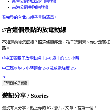
新生公園地球旅行遊戲場
前港公園共融遊戲場
看完整的
台北市
親子景點清單
含這個景點的放電動線
不知道前後怎麼接？照這條順序走，孩子玩到累、你少走冤枉
路。
中正區親子放電動線｜2–8 歲｜約 5.5 小時
中正區
約
5
小時
適合
2
–
8
歲
放電強度
2
/5
附近親子餐廳
遊記分享
/ Stories
還沒有人分享，貼上你的 IG / 影片 / 文章，當第一個！