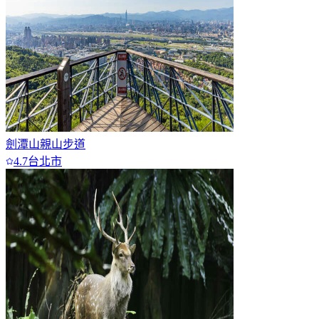
劍潭山親山步道
4.7
台北市