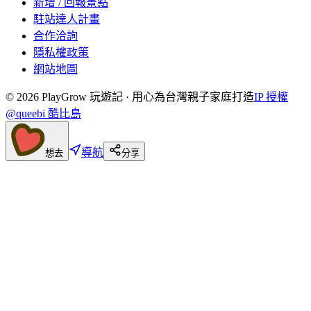
新增 / 回報景點
駐站達人計畫
合作洽詢
隱私權政策
網站地圖
©
2026
PlayGrow 玩遊記 · 用心為台灣親子家庭打造
IP 授權
@queebi 酷比島
導航
想去
分享