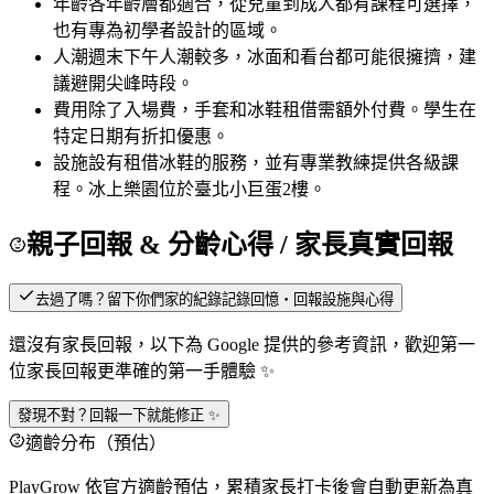
年齡
各年齡層都適合，從兒童到成人都有課程可選擇，
也有專為初學者設計的區域。
人潮
週末下午人潮較多，冰面和看台都可能很擁擠，建
議避開尖峰時段。
費用
除了入場費，手套和冰鞋租借需額外付費。學生在
特定日期有折扣優惠。
設施
設有租借冰鞋的服務，並有專業教練提供各級課
程。冰上樂園位於臺北小巨蛋2樓。
親子回報 & 分齡心得
/ 家長真實回報
去過了嗎？留下你們家的紀錄
記錄回憶・回報設施與心得
還沒有家長回報，以下為 Google 提供的參考資訊，歡迎第一
位家長回報更準確的第一手體驗 ✨
發現不對？回報一下就能修正 ✨
適齡分布（預估）
PlayGrow 依官方適齡預估，累積家長打卡後會自動更新為真