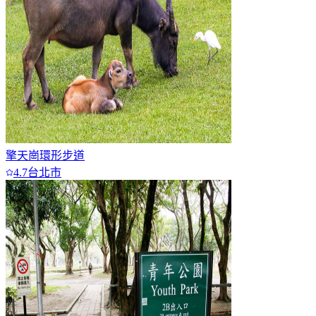
擎天崗環形步道
4.7
台北市