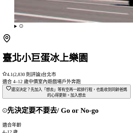
臺北小巨蛋冰上樂園
4.1
(
2,830
則評論)
台北市
適合
4
–
12
歲
中價
室內
遊戲場
戶外奔跑
還沒決定？先加入「想去」
等有空再一起排行程，也能收到同齡爸媽
的心得更新。
加入想去
先決定要不要去
/ Go or No-go
適合年齡
4
–
12
歲