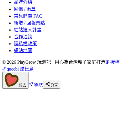
品牌介紹
回憶 / 徽章
常見問題 FAQ
新增 / 回報景點
駐站達人計畫
合作洽詢
隱私權政策
網站地圖
©
2026
PlayGrow 玩遊記 · 用心為台灣親子家庭打造
IP 授權
@queebi 酷比島
導航
想去
分享