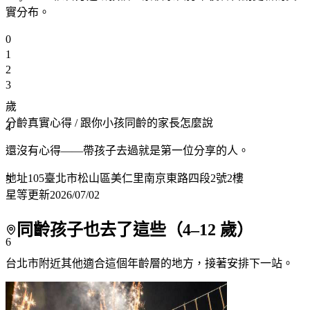
實分布。
0
1
2
3
歲
分齡真實心得
/ 跟你小孩同齡的家長怎麼說
4
還沒有心得——帶孩子去過就是第一位分享的人。
地址
105臺北市松山區美仁里南京東路四段2號2樓
5
星等更新
2026/07/02
同齡孩子也去了這些（
4
–
12
歲）
6
台北市附近
其他適合這個年齡層的地方，接著安排下一站。
7+