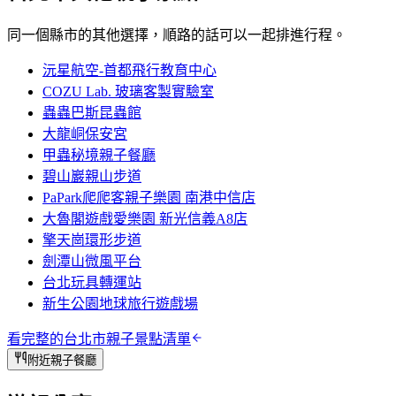
同一個縣市的其他選擇，順路的話可以一起排進行程。
沅星航空-首都飛行教育中心
COZU Lab. 玻璃客製實驗室
蟲蟲巴斯昆蟲館
大龍峒保安宮
甲蟲秘境親子餐廳
碧山巖親山步道
PaPark爬爬客親子樂園 南港中信店
大魯閣遊戲愛樂園 新光信義A8店
擎天崗環形步道
劍潭山微風平台
台北玩具轉運站
新生公園地球旅行遊戲場
看完整的
台北市
親子景點清單
附近親子餐廳