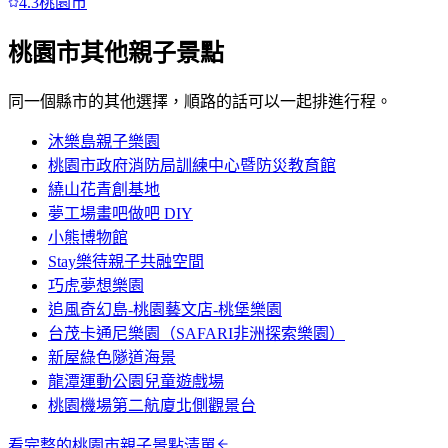
4.3
桃園市
桃園市
其他親子景點
同一個縣市的其他選擇，順路的話可以一起排進行程。
沐樂島親子樂園
桃園市政府消防局訓練中心暨防災教育館
繞山花青創基地
夢工場畫吧做吧 DIY
小熊博物館
Stay樂待親子共融空間
巧虎夢想樂園
追風奇幻島-桃園藝文店-桃堡樂園
台茂卡通尼樂園（SAFARI非洲探索樂園）
新屋綠色隧道海景
龍潭運動公園兒童遊戲場
桃園機場第二航廈北側觀景台
看完整的
桃園市
親子景點清單