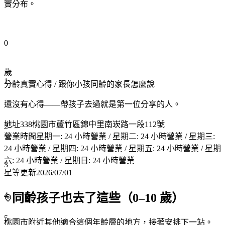
實分布。
0
歲
1
分齡真實心得
/ 跟你小孩同齡的家長怎麼說
還沒有心得——帶孩子去過就是第一位分享的人。
地址
338桃園市蘆竹區錦中里南崁路一段112號
2
營業時間
星期一: 24 小時營業 / 星期二: 24 小時營業 / 星期三:
24 小時營業 / 星期四: 24 小時營業 / 星期五: 24 小時營業 / 星期
六: 24 小時營業 / 星期日: 24 小時營業
3
星等更新
2026/07/01
4
同齡孩子也去了這些（
0
–
10
歲）
5
桃園市附近
其他適合這個年齡層的地方，接著安排下一站。