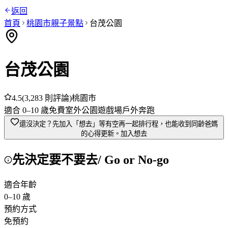
返回
首頁
桃園市
親子景點
台茂公園
台茂公園
4.5
(
3,283
則評論)
桃園市
適合
0
–
10
歲
免費
室外
公園
遊戲場
戶外奔跑
還沒決定？先加入「想去」
等有空再一起排行程，也能收到同齡爸媽
的心得更新。
加入想去
先決定要不要去
/ Go or No-go
適合年齡
0
–
10
歲
預約方式
免預約