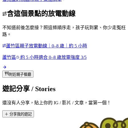
含這個景點的放電動線
不知道前後怎麼接？照這條順序走，孩子玩到累、你少走冤枉
路。
蘆竹區親子放電動線｜0–8 歲｜約 5 小時
蘆竹區
約
5
小時
適合
0
–
8
歲
放電強度
3
/5
附近親子餐廳
遊記分享
/ Stories
還沒有人分享，貼上你的 IG / 影片 / 文章，當第一個！
＋ 分享我的遊記