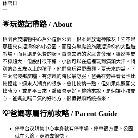
休館日
—
🌟
玩遊記帶路
/ About
桃園台茂購物中心戶外這個公園，根本是放電神隊友！它不是
那種只有溜滑梯的小公園，而是有攀爬設施跟溜滑梯的大型遊
戲場，而且還是免費的喔。實際去過的家庭會發現，雖然空間
不算超大，但設計很不錯，小孩可以在這裡玩到滿頭大汗。特
別適合五歲以上的孩子，他們會玩得更盡興。夏天來的話，下
午太陽沒那麼曬、有涼風的時候最舒服，爸媽在旁邊看著也比
較輕鬆。週末人潮真的很多，會比較擠一點，但如果能避開尖
峰時段，或是平日來，體驗會更好。整體來說，是個讓小孩開
心、爸媽能喘口氣的好地方，很值得順路繞過來。
💡
爸媽專屬行前攻略
/ Parent Guide
停車
台茂購物中心本身就有停車場，停車很方便。公園
就在旁邊，走過去很快。