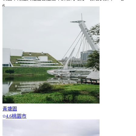
6
7+
青塘園
4.6
桃園市