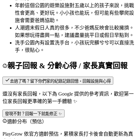
年齡
這個公園的遊樂設施對五歲以上的孩子來說，挑戰
性會更高、更好玩。小小孩也能玩，但可能有些攀爬設
施會需要爸媽協助。
人潮
週末假日人真的很多，不少爸媽反映會比較擁擠。
如果想玩得盡興一點，建議盡量挑平日或假日早點到。
洗手
公園內有設置洗手台，小孩玩完髒兮兮可以直接洗
手，很貼心。
親子回報 & 分齡心得
/ 家長真實回報
去過了嗎？留下你們家的紀錄
記錄回憶・回報設施與心得
還沒有家長回報，以下為 Google 提供的參考資訊，歡迎第一
位家長回報更準確的第一手體驗 ✨
發現不對？回報一下就能修正 ✨
適齡分布（預估）
PlayGrow 依官方適齡預估，累積家長打卡後會自動更新為真