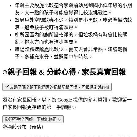
年齡
主要設施比較適合學齡前幼兒到國小低年級的小朋
友，大一點的孩子可能會覺得比較沒挑戰性。
蚊蟲
戶外空間蚊蟲不少，特別是小黑蚊，務必準備防蚊
液，避免孩子被叮得滿頭包。
廁所
園區內的廁所蠻乾淨的，但垃圾桶有時會比較髒
亂，排水方面也有進步空間。
遮陽
整體遮蔭處比較少，夏天去會非常熱，建議戴帽
子、多補充水分，並避開中午時段。
親子回報 & 分齡心得
/ 家長真實回報
去過了嗎？留下你們家的紀錄
記錄回憶・回報設施與心得
還沒有家長回報，以下為 Google 提供的參考資訊，歡迎第一
位家長回報更準確的第一手體驗 ✨
發現不對？回報一下就能修正 ✨
適齡分布（預估）