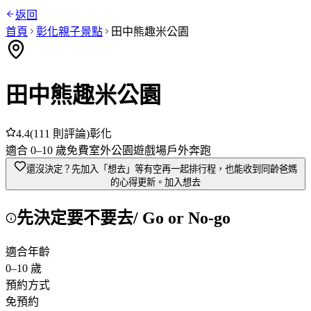
返回
首頁
彰化
親子景點
田中熊趣米公園
田中熊趣米公園
4.4
(
111
則評論)
彰化
適合
0
–
10
歲
免費
室外
公園
遊戲場
戶外奔跑
還沒決定？先加入「想去」
等有空再一起排行程，也能收到同齡爸媽
的心得更新。
加入想去
先決定要不要去
/ Go or No-go
適合年齡
0
–
10
歲
預約方式
免預約