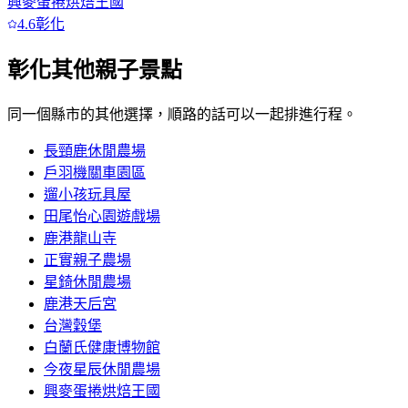
興麥蛋捲烘焙王國
4.6
彰化
彰化
其他親子景點
同一個縣市的其他選擇，順路的話可以一起排進行程。
長頸鹿休閒農場
戶羽機關車園區
遛小孩玩具屋
田尾怡心園遊戲場
鹿港龍山寺
正實親子農場
星錡休閒農場
鹿港天后宮
台灣穀堡
白蘭氏健康博物館
今夜星辰休閒農場
興麥蛋捲烘焙王國