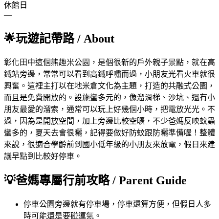
休館日
—
🌟
玩遊記帶路
/ About
彰化田中這個熊趣米公園，是個很新的戶外親子景點，就在高
鐵站旁邊，常常可以看到高鐵呼嘯而過，小朋友光看火車就很
興奮。這裡主打以在地米倉文化為主題，打造的共融式公園，
而且是免費開放的。設施蠻多元的，像溜滑梯、沙坑、還有小
朋友最愛的溜索，通常可以玩上好幾個小時，把電放光光。不
過，因為是開放空間，加上旁邊比較空曠，不少爸媽反映蚊蟲
蠻多的，夏天去會很曬，記得要做好防蚊跟防曬準備喔！整體
來說，很適合學齡前到國小低年級的小朋友來放電，假日來建
議早點到比較好停車。
💡
爸媽專屬行前攻略
/ Parent Guide
停車
公園旁邊就有停車場，停車還算方便，但假日人多
時可能還是要碰運氣。