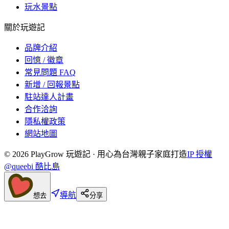
玩水景點
關於玩遊記
品牌介紹
回憶 / 徽章
常見問題 FAQ
新增 / 回報景點
駐站達人計畫
合作洽詢
隱私權政策
網站地圖
©
2026
PlayGrow 玩遊記 · 用心為台灣親子家庭打造
IP 授權
@queebi 酷比島
導航
想去
分享