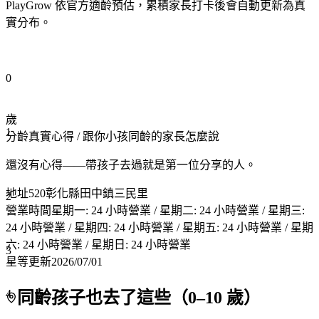
PlayGrow 依官方適齡預估，累積家長打卡後會自動更新為真
實分布。
0
歲
1
分齡真實心得
/ 跟你小孩同齡的家長怎麼說
還沒有心得——帶孩子去過就是第一位分享的人。
地址
520彰化縣田中鎮三民里
2
營業時間
星期一: 24 小時營業 / 星期二: 24 小時營業 / 星期三:
24 小時營業 / 星期四: 24 小時營業 / 星期五: 24 小時營業 / 星期
六: 24 小時營業 / 星期日: 24 小時營業
3
星等更新
2026/07/01
4
同齡孩子也去了這些（
0
–
10
歲）