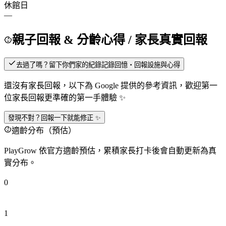
休館日
—
親子回報 & 分齡心得
/ 家長真實回報
去過了嗎？留下你們家的紀錄
記錄回憶・回報設施與心得
還沒有家長回報，以下為 Google 提供的參考資訊，歡迎第一
位家長回報更準確的第一手體驗 ✨
發現不對？回報一下就能修正 ✨
適齡分布（預估）
PlayGrow 依官方適齡預估，累積家長打卡後會自動更新為真
實分布。
0
1