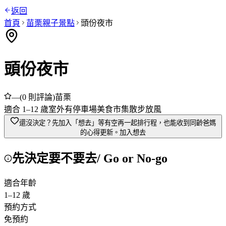
返回
首頁
苗栗
親子景點
頭份夜市
頭份夜市
—
(
0
則評論)
苗栗
適合
1
–
12
歲
室外
有停車場
美食市集
散步放風
還沒決定？先加入「想去」
等有空再一起排行程，也能收到同齡爸媽
的心得更新。
加入想去
先決定要不要去
/ Go or No-go
適合年齡
1
–
12
歲
預約方式
免預約