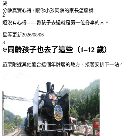
歲
分齡真實心得
/ 跟你小孩同齡的家長怎麼說
2
還沒有心得——帶孩子去過就是第一位分享的人。
星等更新
2026/08/06
3
同齡孩子也去了這些（
1
–
12
歲）
苗栗附近
其他適合這個年齡層的地方，接著安排下一站。
4
5
6
7+