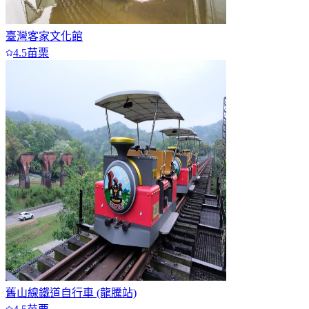
臺灣客家文化館
4.5
苗栗
舊山線鐵道自行車 (龍騰站)