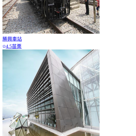
勝興車站
4.5
苗栗