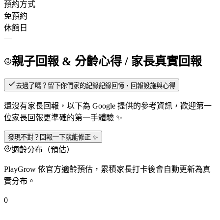
預約方式
免預約
休館日
—
親子回報 & 分齡心得
/ 家長真實回報
去過了嗎？留下你們家的紀錄
記錄回憶・回報設施與心得
還沒有家長回報，以下為 Google 提供的參考資訊，歡迎第一
位家長回報更準確的第一手體驗 ✨
發現不對？回報一下就能修正 ✨
適齡分布（預估）
PlayGrow 依官方適齡預估，累積家長打卡後會自動更新為真
實分布。
0