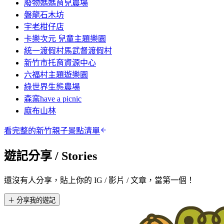
廢物媽媽育兒農場
磐龍石木坊
宇老柑仔店
卡樂次元 兒童主題樂園
統一渡假村馬武督渡假村
新竹市托育資源中心
六福村主題遊樂園
綠世界生態農場
森窯have a picnic
麻布山林
看完整的
新竹
親子景點清單
遊記分享
/ Stories
還沒有人分享，貼上你的 IG / 影片 / 文章，當第一個！
＋ 分享我的遊記