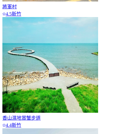
將軍村
4.5
新竹
香山濕地賞蟹步道
4.4
新竹