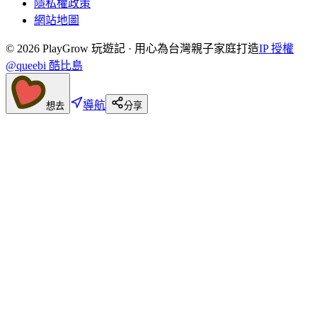
隱私權政策
網站地圖
©
2026
PlayGrow 玩遊記 · 用心為台灣親子家庭打造
IP 授權
@queebi 酷比島
導航
想去
分享