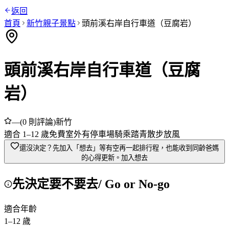
返回
首頁
新竹
親子景點
頭前溪右岸自行車道（豆腐岩）
頭前溪右岸自行車道（豆腐
岩）
—
(
0
則評論)
新竹
適合
1
–
12
歲
免費
室外
有停車場
騎乘踏青
散步放風
還沒決定？先加入「想去」
等有空再一起排行程，也能收到同齡爸媽
的心得更新。
加入想去
先決定要不要去
/ Go or No-go
適合年齡
1
–
12
歲