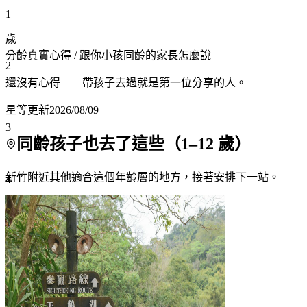
1
歲
分齡真實心得
/ 跟你小孩同齡的家長怎麼說
2
還沒有心得——帶孩子去過就是第一位分享的人。
星等更新
2026/08/09
3
同齡孩子也去了這些（
1
–
12
歲）
新竹附近
其他適合這個年齡層的地方，接著安排下一站。
4
5
6
7+