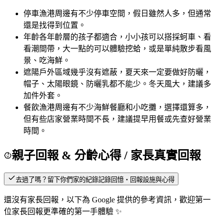
停車
漁港周邊有不少停車空間，假日雖然人多，但通常
還是找得到位置。
年齡
各年齡層的孩子都適合，小小孩可以搭採蚵車、看
看潮間帶，大一點的可以體驗挖蛤，或是單純散步看風
景、吃海鮮。
遮陽
戶外區域幾乎沒有遮蔽，夏天來一定要做好防曬，
帽子、太陽眼鏡、防曬乳都不能少。冬天風大，建議多
加件外套。
餐飲
漁港周邊有不少海鮮餐廳和小吃攤，選擇還算多，
但有些店家營業時間不長，建議提早用餐或先查好營業
時間。
親子回報 & 分齡心得
/ 家長真實回報
去過了嗎？留下你們家的紀錄
記錄回憶・回報設施與心得
還沒有家長回報，以下為 Google 提供的參考資訊，歡迎第一
位家長回報更準確的第一手體驗 ✨