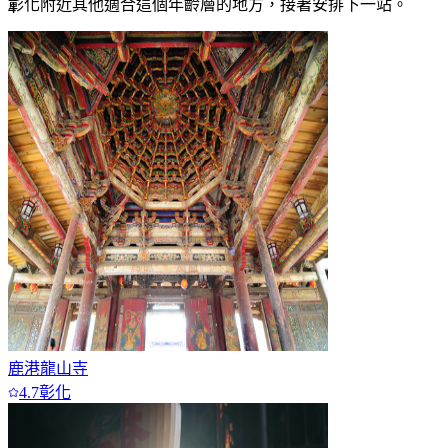
彰化附近
其他適合這個年齡層的地方，接著安排下一站。
4
5
6
7+
鹿港龍山寺
4.7
彰化