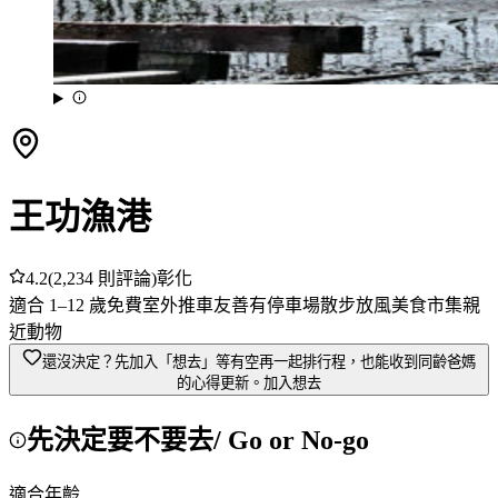
王功漁港
4.2
(
2,234
則評論)
彰化
適合
1
–
12
歲
免費
室外
推車友善
有停車場
散步放風
美食市集
親
近動物
還沒決定？先加入「想去」
等有空再一起排行程，也能收到同齡爸媽
的心得更新。
加入想去
先決定要不要去
/ Go or No-go
適合年齡