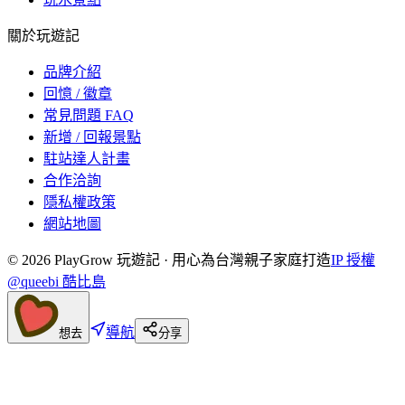
關於玩遊記
品牌介紹
回憶 / 徽章
常見問題 FAQ
新增 / 回報景點
駐站達人計畫
合作洽詢
隱私權政策
網站地圖
©
2026
PlayGrow 玩遊記 · 用心為台灣親子家庭打造
IP 授權
@queebi 酷比島
導航
想去
分享