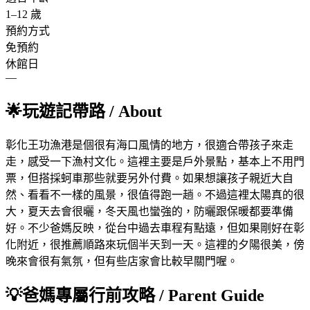
1
–
12
歲
預約方式
免預約
休館日
—
🌟
玩遊記帶路
/ About
彰化王功漁港是個很有海口風情的地方，很適合帶孩子來走
走，感受一下漁村文化。這裡主要是戶外景點，基本上不用門
票，但搭採蚵車那些就要另外付費。如果想讓孩子親近大自
然、看看不一樣的風景，很值得跑一趟。不過這裡太陽真的很
大，夏天去會很曬，冬天風也蠻強的，防曬跟保暖都要準備
好。不少爸媽反映，從台中過去車程有點遠，但如果剛好在彰
化附近，很推薦順路來玩個半天到一天。這裡的夕陽很美，傍
晚來會很有氣氛，但有些店家會比較早關門喔。
💡
爸媽專屬行前攻略
/ Parent Guide