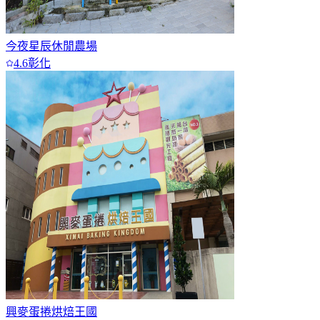
今夜星辰休閒農場
4.6
彰化
興麥蛋捲烘焙王國