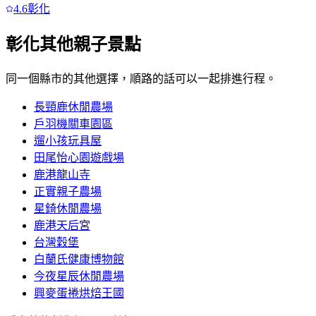
4.6
彰化
彰化
其他親子景點
同一個縣市的其他選擇，順路的話可以一起排進行程。
長頸鹿休閒農場
戶羽機關車園區
遛小孩玩具屋
田尾怡心園遊戲場
鹿港龍山寺
正實親子農場
星錡休閒農場
鹿港天后宮
台灣穀堡
白蘭氏健康博物館
今夜星辰休閒農場
興麥蛋捲烘焙王國