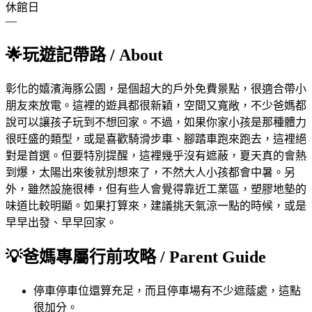
休館日
—
🌟
玩遊記帶路
/ About
彰化的嬉濱海豚公園，是個超大的戶外免費景點，很適合帶小
朋友來放電。這裡的遊具都很新穎，空間又寬敞，不少爸媽都
說可以讓孩子玩到不想回家。不過，如果你家小孩是那種體力
很旺盛的類型，或是喜歡騎滑步車、腳踏車跑來跑去，這裡絕
對是首選。但要特別提醒，這裡幾乎沒有遮蔽，夏天真的會熱
到爆，太陽出來後就別想來了，不然大人小孩都會中暑。另
外，雖然設施很棒，但有些人會覺得靠近工業區，塑膠地墊的
味道比較明顯。如果打算來，建議挑天氣涼一點的時候，或是
早早出發、早早回家。
💡
爸媽專屬行前攻略
/ Parent Guide
停車
停車位還算充足，而且停車場有不少遮蔭處，這點
很加分。