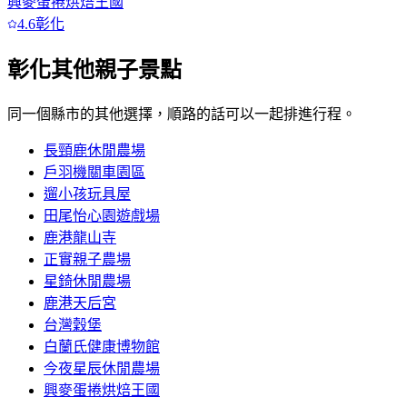
興麥蛋捲烘焙王國
4.6
彰化
彰化
其他親子景點
同一個縣市的其他選擇，順路的話可以一起排進行程。
長頸鹿休閒農場
戶羽機關車園區
遛小孩玩具屋
田尾怡心園遊戲場
鹿港龍山寺
正實親子農場
星錡休閒農場
鹿港天后宮
台灣穀堡
白蘭氏健康博物館
今夜星辰休閒農場
興麥蛋捲烘焙王國