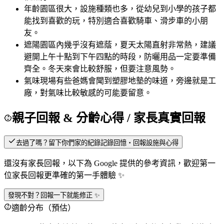
年齡
園區很大，設施種類也多，從幼兒到小學的孩子都
能找到喜歡的玩，特別適合喜歡騎車、滑步車的小朋
友。
遮陽
園區內幾乎沒有遮蔭，夏天太陽直射非常熱，建議
避開上午十點到下午四點的時段，防曬用品一定要準備
齊全。冬天來會比較舒服，但要注意風勢。
氣味
現場有些爸媽會聞到塑膠地墊的味道，旁邊就是工
廠，對氣味比較敏感的可能要留意。
親子回報 & 分齡心得
/ 家長真實回報
去過了嗎？留下你們家的紀錄
記錄回憶・回報設施與心得
還沒有家長回報，以下為 Google 提供的參考資訊，歡迎第一
位家長回報更準確的第一手體驗 ✨
發現不對？回報一下就能修正 ✨
適齡分布（預估）