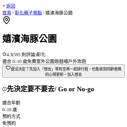
返回
首頁
彰化
親子景點
嬉濱海豚公園
嬉濱海豚公園
4.3
(
595
則評論)
彰化
適合
0
–
10
歲
免費
室外
公園
遊戲場
戶外奔跑
還沒決定？先加入「想去」
等有空再一起排行程，也能收到同齡爸媽
的心得更新。
加入想去
先決定要不要去
/ Go or No-go
適合年齡
0
–
10
歲
預約方式
免預約