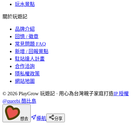
玩水景點
關於玩遊記
品牌介紹
回憶 / 徽章
常見問題 FAQ
新增 / 回報景點
駐站達人計畫
合作洽詢
隱私權政策
網站地圖
©
2026
PlayGrow 玩遊記 · 用心為台灣親子家庭打造
IP 授權
@queebi 酷比島
導航
想去
分享