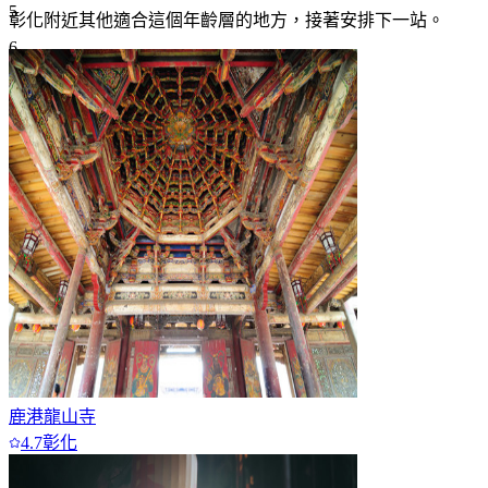
5
彰化附近
其他適合這個年齡層的地方，接著安排下一站。
6
7+
鹿港龍山寺
4.7
彰化