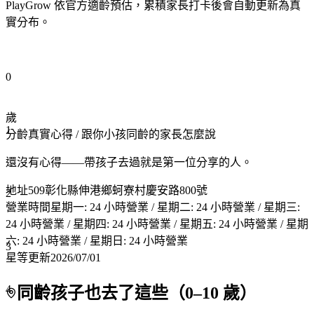
PlayGrow 依官方適齡預估，累積家長打卡後會自動更新為真
實分布。
0
歲
1
分齡真實心得
/ 跟你小孩同齡的家長怎麼說
還沒有心得——帶孩子去過就是第一位分享的人。
地址
509彰化縣伸港鄉蚵寮村慶安路800號
2
營業時間
星期一: 24 小時營業 / 星期二: 24 小時營業 / 星期三:
24 小時營業 / 星期四: 24 小時營業 / 星期五: 24 小時營業 / 星期
六: 24 小時營業 / 星期日: 24 小時營業
3
星等更新
2026/07/01
4
同齡孩子也去了這些（
0
–
10
歲）