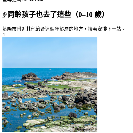
同齡孩子也去了這些（
0
–
10
歲）
3
基隆市附近
其他適合這個年齡層的地方，接著安排下一站。
4
5
6
7+