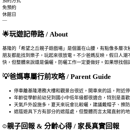
預約方式
免預約
休館日
—
🌟
玩遊記帶路
/ About
基隆的「希望之丘親子遊戲場」是個蓋在山腰，有點像多層次
朋友都能找到樂子，玩起來很放電。不少爸媽反映，假日人潮
快，但整體來說還是偏曬，防曬工作一定要做好。如果想找個
💡
爸媽專屬行前攻略
/ Parent Guide
停車
離基隆港務大樓和觀景台很近，開車來的話，附近停
年齡
從學齡前幼兒到國小中低年級都很適合，特別是喜歡
天氣
戶外設施多，夏天來玩會比較曬，建議戴帽子、擦防
遮蔭
遊具下方有部分的遮蔭處，但整體而言太陽直射的地
親子回報 & 分齡心得
/ 家長真實回報