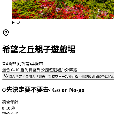
希望之丘親子遊戲場
4.6
(
55
則評論)
基隆市
適合
0
–
10
歲
免費
室外
公園
遊戲場
戶外奔跑
還沒決定？先加入「想去」
等有空再一起排行程，也能收到同齡爸媽的
先決定要不要去
/ Go or No-go
適合年齡
0
–
10
歲