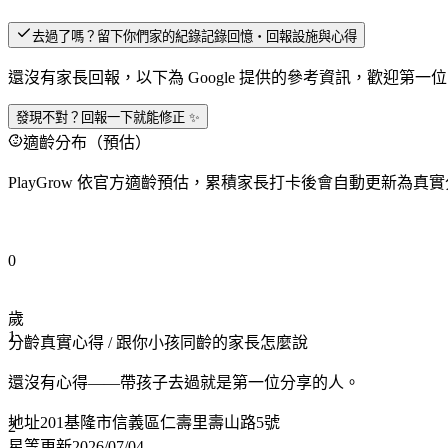
去過了嗎？留下你們家的紀錄
記錄回憶・回報設施與心得
還沒有家長回報，以下為 Google 提供的參考資訊，歡迎第一
發現不對？回報一下就能修正 ✨
適齡分布（預估）
PlayGrow 依官方適齡預估，累積家長打卡後會自動更新為真
0
歲
1
分齡真實心得
/ 跟你小孩同齡的家長怎麼說
還沒有心得——帶孩子去過就是第一位分享的人。
地址
201基隆市信義區仁壽里壽山路5號
2
星等更新
2026/07/04