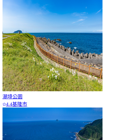
潮境公園
4.4
基隆市