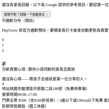
還沒有家長回報，以下為 Google 提供的參考資訊，歡迎第一
發現不對？回報一下就能修正 ✨
適齡分布（預估）
PlayGrow 依官方適齡預估，累積家長打卡後會自動更新為真
0
1
2
歲
3
分齡真實心得
/ 跟你小孩同齡的家長怎麼說
還沒有心得——帶孩子去過就是第一位分享的人。
4
地址
桃園市龍潭區中原路二段188號（免費停車場）
營業時間
09:00–17:00
門票
全票 $500（含$100折抵券）/ 3歲以下或100cm以下免費 
5
日期
常態開放（週三休館）