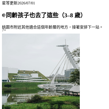
星等更新
2026/07/01
同齡孩子也去了這些（
3
–
8
歲）
6
桃園市附近
其他適合這個年齡層的地方，接著安排下一站。
7+