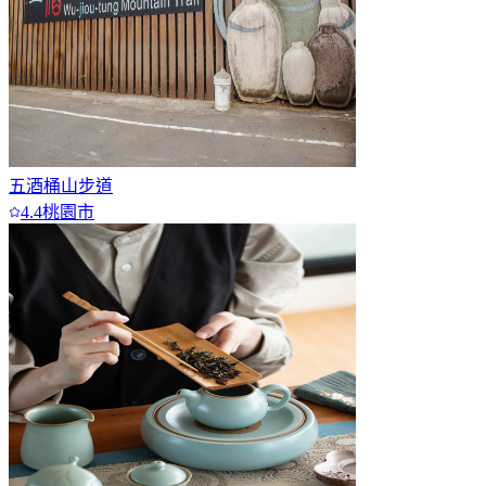
五酒桶山步道
4.4
桃園市