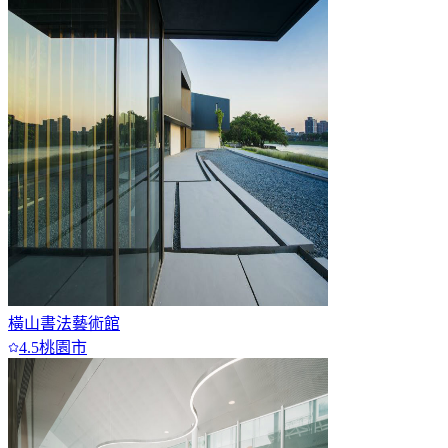
橫山書法藝術館
4.5
桃園市