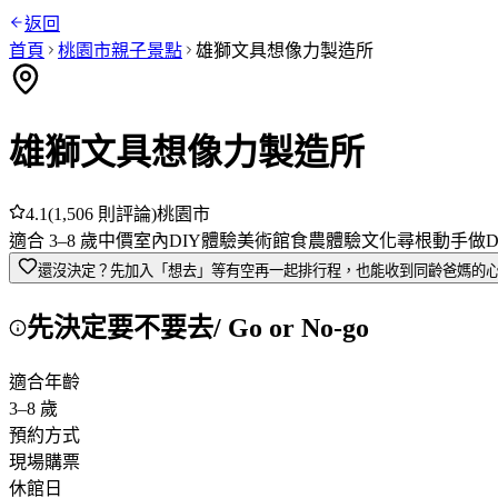
返回
首頁
桃園市
親子景點
雄獅文具想像力製造所
雄獅文具想像力製造所
4.1
(
1,506
則評論)
桃園市
適合
3
–
8
歲
中價
室內
DIY體驗
美術館
食農體驗
文化尋根
動手做D
還沒決定？先加入「想去」
等有空再一起排行程，也能收到同齡爸媽的
先決定要不要去
/ Go or No-go
適合年齡
3
–
8
歲
預約方式
現場購票
休館日