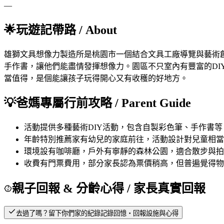
—
🌟
玩遊記帶路
/ About
雄獅文具想像力製造所是桃園市一個結合文具工廠導覽與藝術
手作書，讓他們能盡情發揮想像力。園區不只室內有豐富的D
當值得，是個能讓孩子玩得開心又有收穫的好地方。
💡
爸媽專屬行前攻略
/ Parent Guide
活動
提供多種藝術DIY活動，包含自製彩色筆、手作書
年齡
特別推薦家有幼兒的家庭前往，活動設計對兒童相當
環境
設有咖啡廳，戶外有寧靜的森林公園，適合散步與拍
收費
有門票費用，部分家長認為票價稍高，但普遍覺得物
親子回報 & 分齡心得
/ 家長真實回報
去過了嗎？留下你們家的紀錄
記錄回憶・回報設施與心得