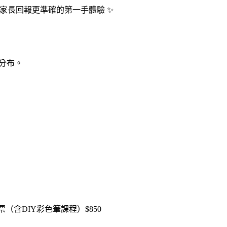
位家長回報更準確的第一手體驗 ✨
實分布。
套票（含DIY彩色筆課程）$850