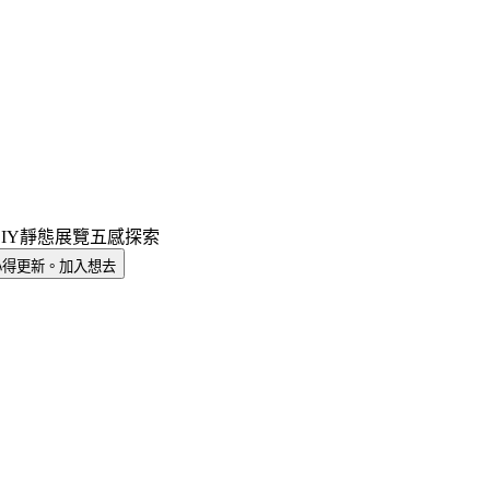
IY
靜態展覽
五感探索
心得更新。
加入想去