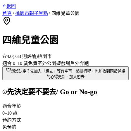
返回
首頁
桃園市
親子景點
四維兒童公園
四維兒童公園
4.0
(
733
則評論)
桃園市
適合
0
–
10
歲
免費
室外
公園
遊戲場
戶外奔跑
還沒決定？先加入「想去」
等有空再一起排行程，也能收到同齡爸媽
的心得更新。
加入想去
先決定要不要去
/ Go or No-go
適合年齡
0
–
10
歲
預約方式
免預約