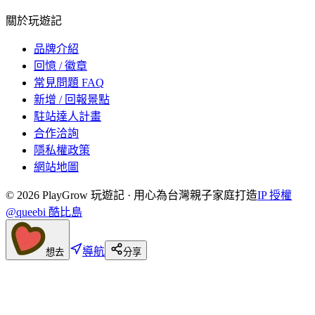
關於玩遊記
品牌介紹
回憶 / 徽章
常見問題 FAQ
新增 / 回報景點
駐站達人計畫
合作洽詢
隱私權政策
網站地圖
©
2026
PlayGrow 玩遊記 · 用心為台灣親子家庭打造
IP 授權
@queebi 酷比島
導航
想去
分享