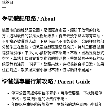
休館日
—
🌟
玩遊記帶路
/ About
桃園市的四維兒童公園，是個藏身市區、讓孩子放電的好地
方。這裡最棒的就是大樹超級多，夏天去幾乎整區都有遮蔭，
不用擔心被曬成人乾，下點小雨也不用急著跑。公園裡雖然部
分設施正在整修，但兒童遊戲區還是很夠玩，特別是那個雙層
螺旋溜滑梯，不少小小孩都玩到不想走。不過，因為是開放式
空間，草地上偶爾會看到狗狗的排泄物，爸媽帶孩子去玩的時
候要稍微注意一下腳下。整體來說，這裡很適合半日遊，如果
住在附近，散步過來溜小孩很不錯，值得順路來晃晃。
💡
爸媽專屬行前攻略
/ Parent Guide
停車
公園周邊停車位不算多，可能需要繞一下找路邊停
車格，或是找附近的收費停車場。
年齡
以兒童遊戲設施為主，學齡前的幼兒到國小中低年