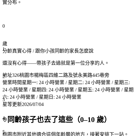
實分布。
0
歲
1
分齡真實心得
/ 跟你小孩同齡的家長怎麼說
還沒有心得——帶孩子去過就是第一位分享的人。
地址
326桃園市楊梅區四維二路及號永美路445巷旁
2
營業時間
星期一: 24 小時營業 / 星期二: 24 小時營業 / 星期三:
24 小時營業 / 星期四: 24 小時營業 / 星期五: 24 小時營業 / 星期
六: 24 小時營業 / 星期日: 24 小時營業
3
星等更新
2026/07/04
4
同齡孩子也去了這些（
0
–
10
歲）
5
桃園市附近
其他適合這個年齡層的地方，接著安排下一站。