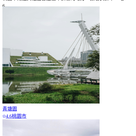
6
7+
青塘園
4.6
桃園市