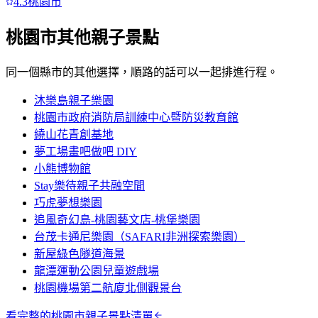
4.3
桃園市
桃園市
其他親子景點
同一個縣市的其他選擇，順路的話可以一起排進行程。
沐樂島親子樂園
桃園市政府消防局訓練中心暨防災教育館
繞山花青創基地
夢工場畫吧做吧 DIY
小熊博物館
Stay樂待親子共融空間
巧虎夢想樂園
追風奇幻島-桃園藝文店-桃堡樂園
台茂卡通尼樂園（SAFARI非洲探索樂園）
新屋綠色隧道海景
龍潭運動公園兒童遊戲場
桃園機場第二航廈北側觀景台
看完整的
桃園市
親子景點清單