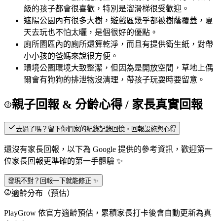
級的孩子都會很喜歡，特別是溜滑梯很受歡迎。
遮陽
公園內有很多大樹，遊戲區幾乎都被樹蔭覆蓋，夏
天去玩也不怕太曬，是個很好的優點。
廁所
園區內的廁所還算乾淨，而且有提供衛生紙，對帶
小小孩的爸媽來說很方便。
環境
公園環境大致整潔，但因為是開放空間，草地上偶
爾會有狗狗的排泄物沒清理，帶孩子玩耍時要留意。
親子回報 & 分齡心得
/ 家長真實回報
去過了嗎？留下你們家的紀錄
記錄回憶・回報設施與心得
還沒有家長回報，以下為 Google 提供的參考資訊，歡迎第一
位家長回報更準確的第一手體驗 ✨
發現不對？回報一下就能修正 ✨
適齡分布（預估）
PlayGrow 依官方適齡預估，累積家長打卡後會自動更新為真