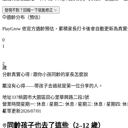
發現不對？回報一下就能修正 ✨
適齡分布（預估）
PlayGrow 依官方適齡預估，累積家長打卡後會自動更新為真
0
1
2
歲
分齡真實心得
/ 跟你小孩同齡的家長怎麼說
3
還沒有心得——帶孩子去過就是第一位分享的人。
地址
337桃園市大園區田心里華興路二段2號
營業時間
星期一: 休息 / 星期二: 休息 / 星期三: 休息 / 星期四: 休息 / 星
4
星等更新
2026/07/01
同齡孩子也去了這些（
2
–
12
歲）