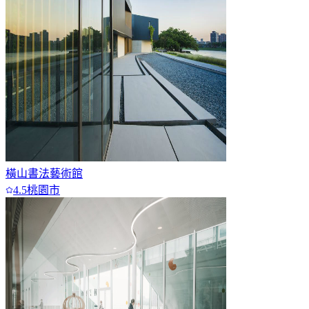
橫山書法藝術館
4.5
桃園市