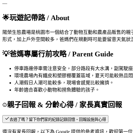
—
🌟
玩遊記帶路
/ About
陽榮生態農場是桃園市一個結合了動物互動和農產品販售的親
形式，加上戶外空間較多，爸媽們在規劃時可能要留意天氣狀
💡
爸媽專屬行前攻略
/ Parent Guide
停車
路邊停車需注意安全，部分路段有大水溝，副駕駛座
環境
農場內有鐵皮和塑膠棚覆蓋區域，夏天可能較熱且
人潮
假日人潮可能較多，現場會感覺比較擁擠。
年齡
適合喜歡小動物和撈魚體驗的孩子。
親子回報 & 分齡心得
/ 家長真實回報
去過了嗎？留下你們家的紀錄
記錄回憶・回報設施與心得
還沒有家長回報，以下為 Google 提供的參考資訊，歡迎第一