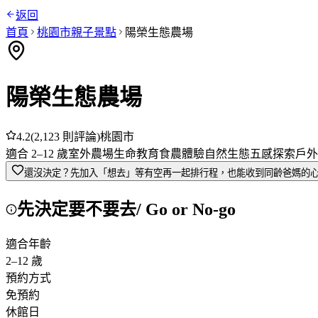
返回
首頁
桃園市
親子景點
陽榮生態農場
陽榮生態農場
4.2
(
2,123
則評論)
桃園市
適合
2
–
12
歲
室外
農場
生命教育
食農體驗
自然生態
五感探索
戶外
還沒決定？先加入「想去」
等有空再一起排行程，也能收到同齡爸媽的
先決定要不要去
/ Go or No-go
適合年齡
2
–
12
歲
預約方式
免預約
休館日