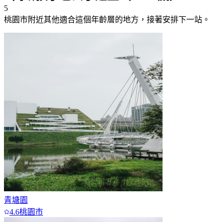
5
桃園市附近
其他適合這個年齡層的地方，接著安排下一站。
6
7+
青塘園
4.6
桃園市