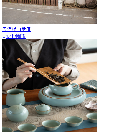
五酒桶山步道
4.4
桃園市