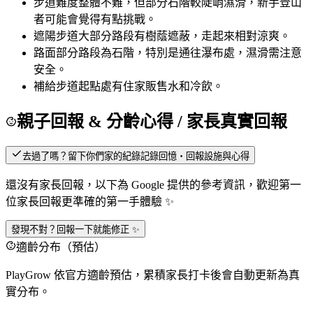
步道難度
整體不難，但部分石階較陡峭濕滑，新手登山
者可能會覺得有點挑戰。
遮陽
步道大部分路段有樹蔭遮蔽，走起來相對涼爽。
路面
部分路段為石階，特別是通往瀑布處，濕滑需注意
安全。
補給
步道起點處有住家販售水和冷飲。
親子回報 & 分齡心得
/ 家長真實回報
去過了嗎？留下你們家的紀錄
記錄回憶・回報設施與心得
還沒有家長回報，以下為 Google 提供的參考資訊，歡迎第一
位家長回報更準確的第一手體驗 ✨
發現不對？回報一下就能修正 ✨
適齡分布（預估）
PlayGrow 依官方適齡預估，累積家長打卡後會自動更新為真
實分布。