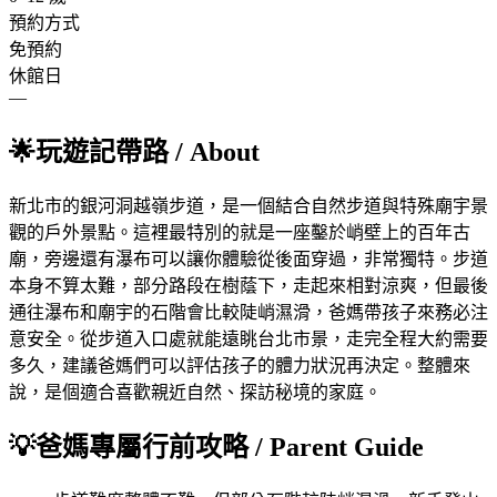
預約方式
免預約
休館日
—
🌟
玩遊記帶路
/ About
新北市的銀河洞越嶺步道，是一個結合自然步道與特殊廟宇景
觀的戶外景點。這裡最特別的就是一座鑿於峭壁上的百年古
廟，旁邊還有瀑布可以讓你體驗從後面穿過，非常獨特。步道
本身不算太難，部分路段在樹蔭下，走起來相對涼爽，但最後
通往瀑布和廟宇的石階會比較陡峭濕滑，爸媽帶孩子來務必注
意安全。從步道入口處就能遠眺台北市景，走完全程大約需要
多久，建議爸媽們可以評估孩子的體力狀況再決定。整體來
說，是個適合喜歡親近自然、探訪秘境的家庭。
💡
爸媽專屬行前攻略
/ Parent Guide