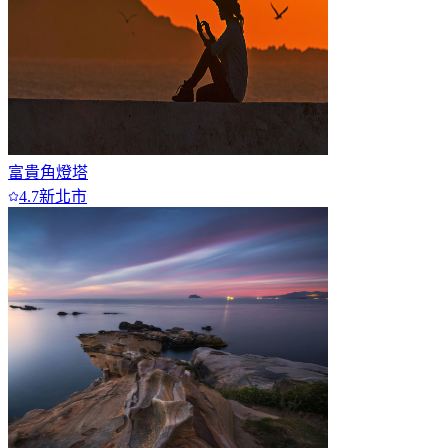
富貴角燈塔
4.7
新北市