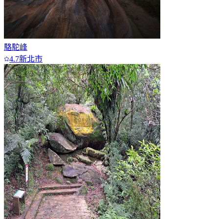
駱駝峰
4.7
新北市