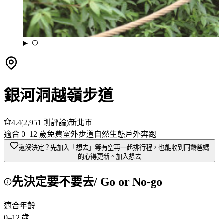
銀河洞越嶺步道
4.4
(
2,951
則評論)
新北市
適合
0
–
12
歲
免費
室外
步道
自然生態
戶外奔跑
還沒決定？先加入「想去」
等有空再一起排行程，也能收到同齡爸媽
的心得更新。
加入想去
先決定要不要去
/ Go or No-go
適合年齡
0
–
12
歲