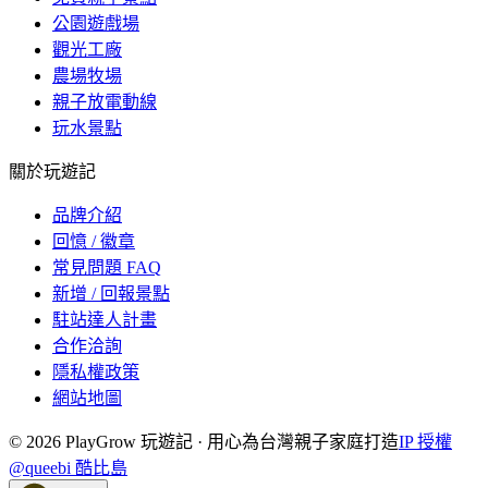
公園遊戲場
觀光工廠
農場牧場
親子放電動線
玩水景點
關於玩遊記
品牌介紹
回憶 / 徽章
常見問題 FAQ
新增 / 回報景點
駐站達人計畫
合作洽詢
隱私權政策
網站地圖
©
2026
PlayGrow 玩遊記 · 用心為台灣親子家庭打造
IP 授權
@queebi 酷比島