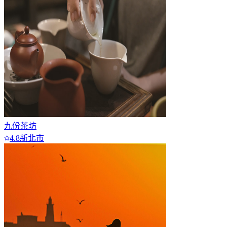
7+
九份茶坊
4.8
新北市