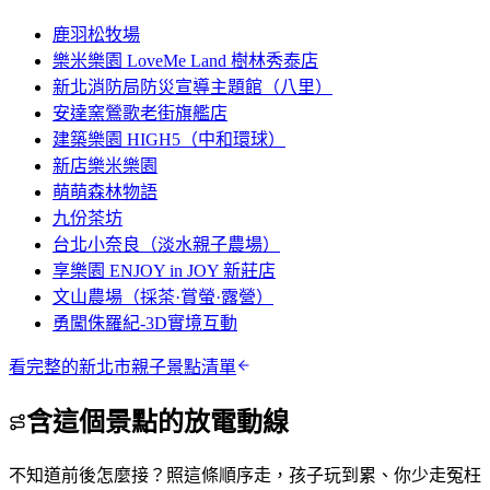
鹿羽松牧場
樂米樂園 LoveMe Land 樹林秀泰店
新北消防局防災宣導主題館（八里）
安達窯鶯歌老街旗艦店
建築樂園 HIGH5（中和環球）
新店樂米樂園
萌萌森林物語
九份茶坊
台北小奈良（淡水親子農場）
享樂園 ENJOY in JOY 新莊店
文山農場（採茶·賞螢·露營）
勇闖侏羅紀-3D實境互動
看完整的
新北市
親子景點清單
含這個景點的放電動線
不知道前後怎麼接？照這條順序走，孩子玩到累、你少走冤枉