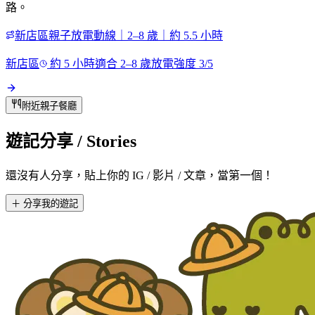
路。
新店區親子放電動線｜2–8 歲｜約 5.5 小時
新店區
約
5
小時
適合
2
–
8
歲
放電強度
3
/5
附近親子餐廳
遊記分享
/ Stories
還沒有人分享，貼上你的 IG / 影片 / 文章，當第一個！
＋ 分享我的遊記