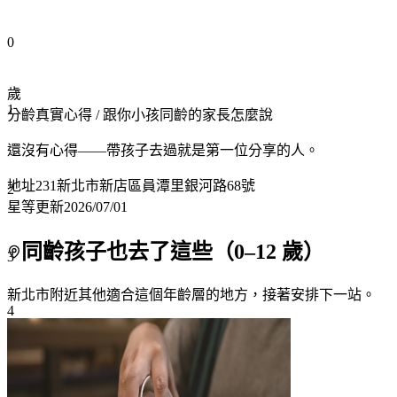
0
歲
1
分齡真實心得
/ 跟你小孩同齡的家長怎麼說
還沒有心得——帶孩子去過就是第一位分享的人。
地址
231新北市新店區員潭里銀河路68號
2
星等更新
2026/07/01
同齡孩子也去了這些（
0
–
12
歲）
3
新北市附近
其他適合這個年齡層的地方，接著安排下一站。
4
5
6