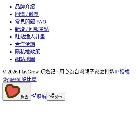
品牌介紹
回憶 / 徽章
常見問題 FAQ
新增 / 回報景點
駐站達人計畫
合作洽詢
隱私權政策
網站地圖
©
2026
PlayGrow 玩遊記 · 用心為台灣親子家庭打造
IP 授權
@queebi 酷比島
導航
想去
分享