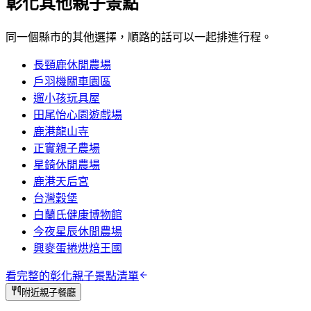
彰化
其他親子景點
同一個縣市的其他選擇，順路的話可以一起排進行程。
長頸鹿休閒農場
戶羽機關車園區
遛小孩玩具屋
田尾怡心園遊戲場
鹿港龍山寺
正實親子農場
星錡休閒農場
鹿港天后宮
台灣穀堡
白蘭氏健康博物館
今夜星辰休閒農場
興麥蛋捲烘焙王國
看完整的
彰化
親子景點清單
附近親子餐廳