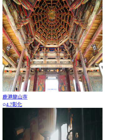
5
6
7+
鹿港龍山寺
4.7
彰化