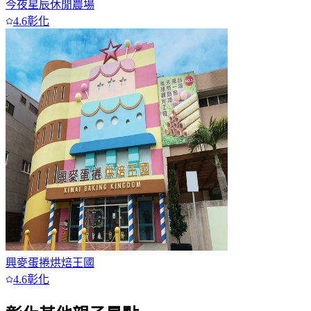
今夜星辰休閒農場
4.6
彰化
興麥蛋捲烘焙王國
4.6
彰化