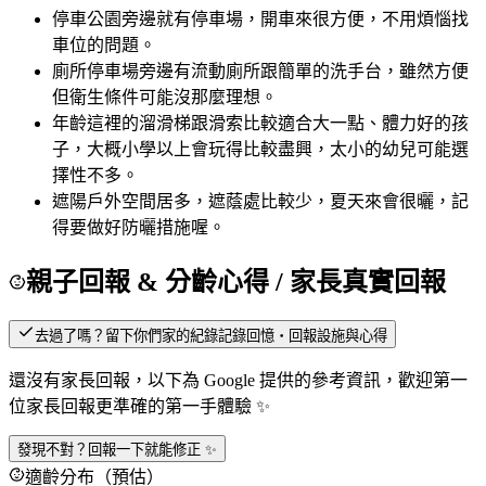
停車
公園旁邊就有停車場，開車來很方便，不用煩惱找
車位的問題。
廁所
停車場旁邊有流動廁所跟簡單的洗手台，雖然方便
但衛生條件可能沒那麼理想。
年齡
這裡的溜滑梯跟滑索比較適合大一點、體力好的孩
子，大概小學以上會玩得比較盡興，太小的幼兒可能選
擇性不多。
遮陽
戶外空間居多，遮蔭處比較少，夏天來會很曬，記
得要做好防曬措施喔。
親子回報 & 分齡心得
/ 家長真實回報
去過了嗎？留下你們家的紀錄
記錄回憶・回報設施與心得
還沒有家長回報，以下為 Google 提供的參考資訊，歡迎第一
位家長回報更準確的第一手體驗 ✨
發現不對？回報一下就能修正 ✨
適齡分布（預估）