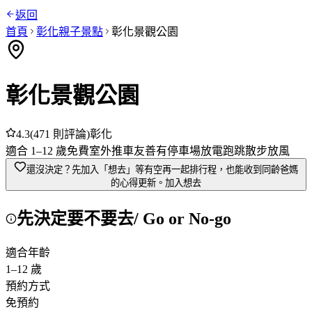
返回
首頁
彰化
親子景點
彰化景觀公園
彰化景觀公園
4.3
(
471
則評論)
彰化
適合
1
–
12
歲
免費
室外
推車友善
有停車場
放電跑跳
散步放風
還沒決定？先加入「想去」
等有空再一起排行程，也能收到同齡爸媽
的心得更新。
加入想去
先決定要不要去
/ Go or No-go
適合年齡
1
–
12
歲
預約方式
免預約