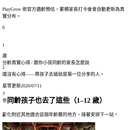
PlayGrow 依官方適齡預估，累積家長打卡後會自動更新為真
實分布。
0
1
歲
分齡真實心得
/ 跟你小孩同齡的家長怎麼說
2
還沒有心得——帶孩子去過就是第一位分享的人。
星等更新
2026/07/11
3
同齡孩子也去了這些（
1
–
12
歲）
彰化附近
其他適合這個年齡層的地方，接著安排下一站。
4