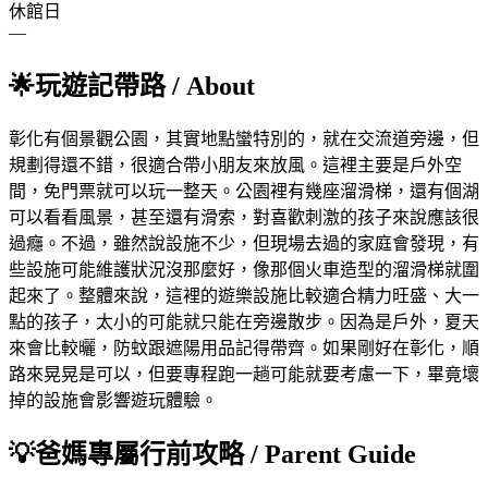
休館日
—
🌟
玩遊記帶路
/ About
彰化有個景觀公園，其實地點蠻特別的，就在交流道旁邊，但
規劃得還不錯，很適合帶小朋友來放風。這裡主要是戶外空
間，免門票就可以玩一整天。公園裡有幾座溜滑梯，還有個湖
可以看看風景，甚至還有滑索，對喜歡刺激的孩子來說應該很
過癮。不過，雖然說設施不少，但現場去過的家庭會發現，有
些設施可能維護狀況沒那麼好，像那個火車造型的溜滑梯就圍
起來了。整體來說，這裡的遊樂設施比較適合精力旺盛、大一
點的孩子，太小的可能就只能在旁邊散步。因為是戶外，夏天
來會比較曬，防蚊跟遮陽用品記得帶齊。如果剛好在彰化，順
路來晃晃是可以，但要專程跑一趟可能就要考慮一下，畢竟壞
掉的設施會影響遊玩體驗。
💡
爸媽專屬行前攻略
/ Parent Guide