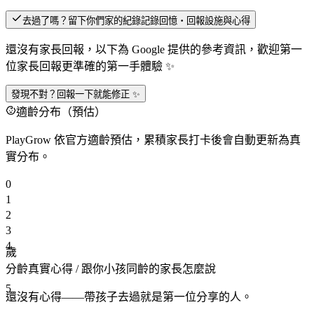
去過了嗎？留下你們家的紀錄
記錄回憶・回報設施與心得
還沒有家長回報，以下為 Google 提供的參考資訊，歡迎第一
位家長回報更準確的第一手體驗 ✨
發現不對？回報一下就能修正 ✨
適齡分布（預估）
PlayGrow 依官方適齡預估，累積家長打卡後會自動更新為真
實分布。
0
1
2
3
4
歲
分齡真實心得
/ 跟你小孩同齡的家長怎麼說
5
還沒有心得——帶孩子去過就是第一位分享的人。