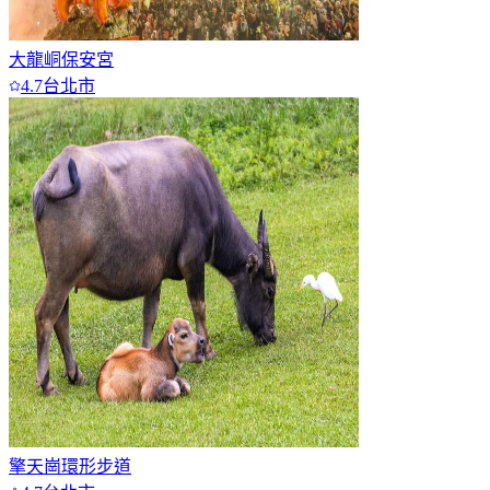
大龍峒保安宮
4.7
台北市
擎天崗環形步道