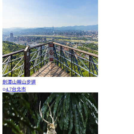
劍潭山親山步道
4.7
台北市