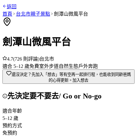
返回
首頁
台北市
親子景點
劍潭山微風平台
劍潭山微風平台
4.7
(
726
則評論)
台北市
適合
5
–
12
歲
免費
室外
步道
自然生態
戶外奔跑
還沒決定？先加入「想去」
等有空再一起排行程，也能收到同齡爸媽
的心得更新。
加入想去
先決定要不要去
/ Go or No-go
適合年齡
5
–
12
歲
預約方式
免預約