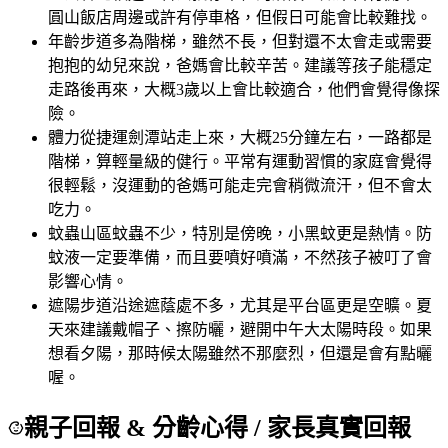
圓山飯店周邊或許有停車格，但假日可能會比較難找。
年齡
步道多為階梯，雖然不長，但對還不太會走或需要
抱抱的幼兒來說，爸媽會比較辛苦。建議等孩子能穩定
走路後再來，大概3歲以上會比較適合，他們會覺得像探
險。
體力
從捷運劍潭站走上來，大概25分鐘左右，一路都是
階梯，算輕量級的健行。平常有運動習慣的家庭會覺得
很輕鬆，沒運動的爸媽可能走完會稍微流汗，但不會太
吃力。
蚊蟲
山區蚊蟲不少，特別是傍晚，小黑蚊更是熱情。防
蚊液一定要準備，而且要噴好噴滿，不然孩子被叮了會
影響心情。
遮陽
步道沿途遮蔭處不多，尤其是平台區更是空曠。夏
天來建議戴帽子、擦防曬，避開中午大太陽時段。如果
想看夕陽，那時候太陽雖然不那麼烈，但還是會有點曬
喔。
親子回報 & 分齡心得
/ 家長真實回報