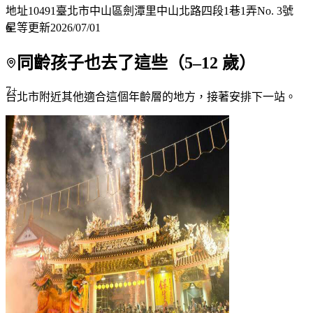
地址
10491臺北市中山區劍潭里中山北路四段1巷1弄No. 3號
6
星等更新
2026/07/01
同齡孩子也去了這些（
5
–
12
歲）
7+
台北市附近
其他適合這個年齡層的地方，接著安排下一站。