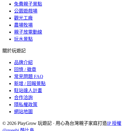
免費親子景點
公園遊戲場
觀光工廠
農場牧場
親子放電動線
玩水景點
關於玩遊記
品牌介紹
回憶 / 徽章
常見問題 FAQ
新增 / 回報景點
駐站達人計畫
合作洽詢
隱私權政策
網站地圖
©
2026
PlayGrow 玩遊記 · 用心為台灣親子家庭打造
IP 授權
@queebi 酷比島