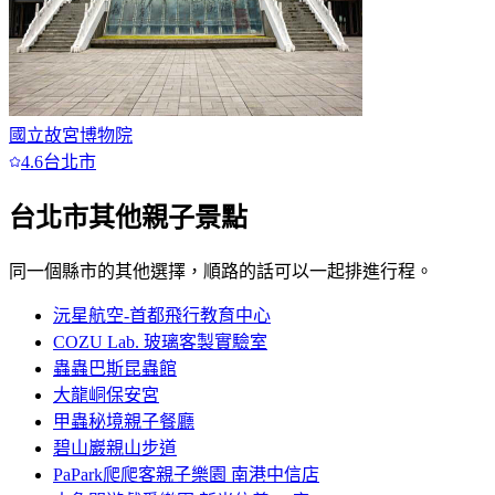
國立故宮博物院
4.6
台北市
台北市
其他親子景點
同一個縣市的其他選擇，順路的話可以一起排進行程。
沅星航空-首都飛行教育中心
COZU Lab. 玻璃客製實驗室
蟲蟲巴斯昆蟲館
大龍峒保安宮
甲蟲秘境親子餐廳
碧山巖親山步道
PaPark爬爬客親子樂園 南港中信店