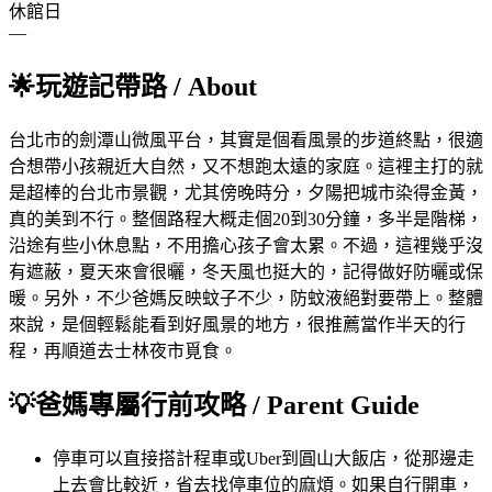
休館日
—
🌟
玩遊記帶路
/ About
台北市的劍潭山微風平台，其實是個看風景的步道終點，很適
合想帶小孩親近大自然，又不想跑太遠的家庭。這裡主打的就
是超棒的台北市景觀，尤其傍晚時分，夕陽把城市染得金黃，
真的美到不行。整個路程大概走個20到30分鐘，多半是階梯，
沿途有些小休息點，不用擔心孩子會太累。不過，這裡幾乎沒
有遮蔽，夏天來會很曬，冬天風也挺大的，記得做好防曬或保
暖。另外，不少爸媽反映蚊子不少，防蚊液絕對要帶上。整體
來說，是個輕鬆能看到好風景的地方，很推薦當作半天的行
程，再順道去士林夜市覓食。
💡
爸媽專屬行前攻略
/ Parent Guide
停車
可以直接搭計程車或Uber到圓山大飯店，從那邊走
上去會比較近，省去找停車位的麻煩。如果自行開車，