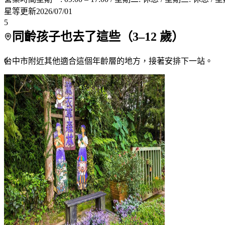
星等更新
2026/07/01
5
同齡孩子也去了這些（
3
–
12
歲）
6
台中市附近
其他適合這個年齡層的地方，接著安排下一站。
7+