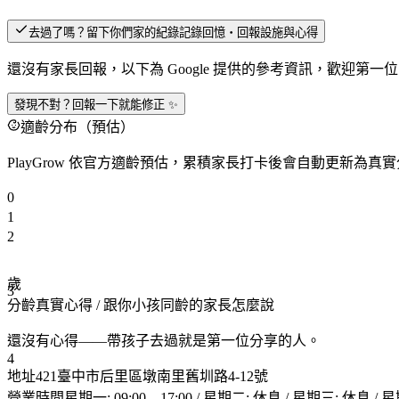
去過了嗎？留下你們家的紀錄
記錄回憶・回報設施與心得
還沒有家長回報，以下為 Google 提供的參考資訊，歡迎第一
發現不對？回報一下就能修正 ✨
適齡分布（預估）
PlayGrow 依官方適齡預估，累積家長打卡後會自動更新為真
0
1
2
歲
3
分齡真實心得
/ 跟你小孩同齡的家長怎麼說
還沒有心得——帶孩子去過就是第一位分享的人。
4
地址
421臺中市后里區墩南里舊圳路4-12號
營業時間
星期一: 09:00 – 17:00 / 星期二: 休息 / 星期三: 休息 / 星期四: 0