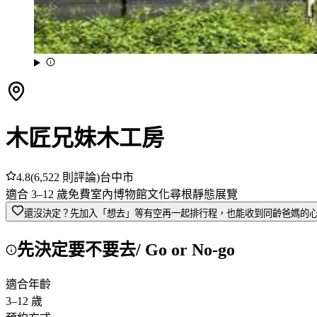
木匠兄妹木工房
4.8
(
6,522
則評論)
台中市
適合
3
–
12
歲
免費
室內
博物館
文化尋根
靜態展覽
還沒決定？先加入「想去」
等有空再一起排行程，也能收到同齡爸媽的
先決定要不要去
/ Go or No-go
適合年齡
3
–
12
歲