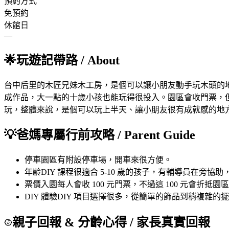
預約方式
免預約
休館日
—
🌟
玩遊記帶路
/ About
台中后里的木匠兄妹木工房，是個可以讓小朋友動手玩木頭的地方
成作品，大一點的十歲小孩也能玩得很投入。園區會收門票，但
玩，整體來說，是個可以玩上半天、讓小朋友很有成就感的地
💡
爸媽專屬行前攻略
/ Parent Guide
停車
園區有附設停車場，開車來很方便。
年齡
DIY 課程很適合 5-10 歲的孩子，有輔導員在
票價
入園每人會收 100 元門票，不過這 100 元會折抵
DIY 體驗
DIY 項目選擇很多，從簡單的飾品到稍複雜的
親子回報 & 分齡心得
/ 家長真實回報