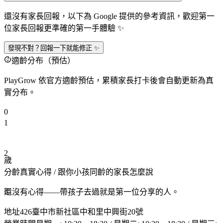
還沒有家長回報，以下為 Google 提供的參考資訊，歡迎第一
位家長回報更準確的第一手體驗 ✨
發現不對？回報一下就能修正 ✨
適齡分布（預估）
PlayGrow 依官方適齡預估，累積家長打卡後會自動更新為真
實分布。
0
1
2
歲
分齡真實心得
/ 跟你小孩同齡的家長怎麼說
3
還沒有心得——帶孩子去過就是第一位分享的人。
地址
426臺中市新社區中和里中興街20號