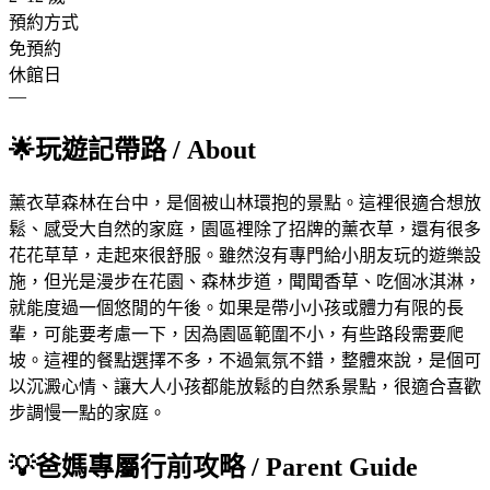
預約方式
免預約
休館日
—
🌟
玩遊記帶路
/ About
薰衣草森林在台中，是個被山林環抱的景點。這裡很適合想放
鬆、感受大自然的家庭，園區裡除了招牌的薰衣草，還有很多
花花草草，走起來很舒服。雖然沒有專門給小朋友玩的遊樂設
施，但光是漫步在花園、森林步道，聞聞香草、吃個冰淇淋，
就能度過一個悠閒的午後。如果是帶小小孩或體力有限的長
輩，可能要考慮一下，因為園區範圍不小，有些路段需要爬
坡。這裡的餐點選擇不多，不過氣氛不錯，整體來說，是個可
以沉澱心情、讓大人小孩都能放鬆的自然系景點，很適合喜歡
步調慢一點的家庭。
💡
爸媽專屬行前攻略
/ Parent Guide