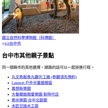
國立自然科學博物館（科博館）
4.6
台中市
台中市
其他親子景點
同一個縣市的其他選擇，順路的話可以一起排進行程。
丸文魚鬆魚丸觀光工廠 (參觀須先預約)
Lalaport 戶外兒童遊戲區
異想新樂園
大魯閣遊戲愛樂園 新時代店
樂米樂園 台中北歐館
木匠兄妹木工房