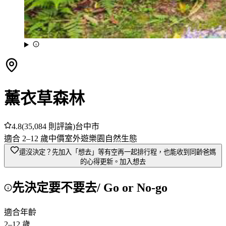
薰衣草森林
4.8
(
35,084
則評論)
台中市
適合
2
–
12
歲
中價
室外
遊樂園
自然生態
還沒決定？先加入「想去」
等有空再一起排行程，也能收到同齡爸媽
的心得更新。
加入想去
先決定要不要去
/ Go or No-go
適合年齡
2
–
12
歲