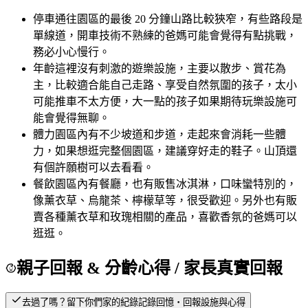
停車
通往園區的最後 20 分鐘山路比較狹窄，有些路段是
單線道，開車技術不熟練的爸媽可能會覺得有點挑戰，
務必小心慢行。
年齡
這裡沒有刺激的遊樂設施，主要以散步、賞花為
主，比較適合能自己走路、享受自然氛圍的孩子，太小
可能推車不太方便，大一點的孩子如果期待玩樂設施可
能會覺得無聊。
體力
園區內有不少坡道和步道，走起來會消耗一些體
力，如果想逛完整個園區，建議穿好走的鞋子。山頂還
有個許願樹可以去看看。
餐飲
園區內有餐廳，也有販售冰淇淋，口味蠻特別的，
像薰衣草、烏龍茶、檸檬草等，很受歡迎。另外也有販
賣各種薰衣草和玫瑰相關的產品，喜歡香氛的爸媽可以
逛逛。
親子回報 & 分齡心得
/ 家長真實回報
去過了嗎？留下你們家的紀錄
記錄回憶・回報設施與心得