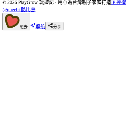
©
2026
PlayGrow 玩遊記 · 用心為台灣親子家庭打造
IP 授權
@queebi 酷比島
導航
想去
分享