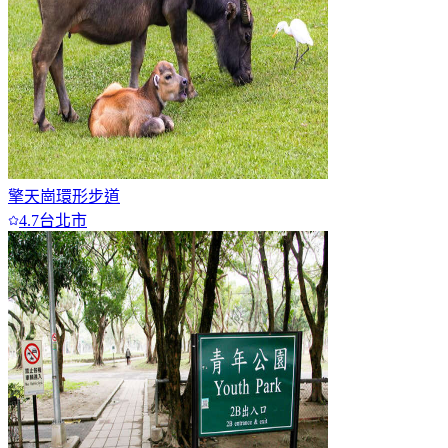
擎天崗環形步道
4.7
台北市