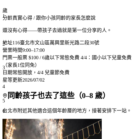
歲
1
分齡真實心得
/ 跟你小孩同齡的家長怎麼說
還沒有心得——帶孩子去過就是第一位分享的人。
地址
116臺北市文山區萬興里新光路二段30號
2
營業時間
9:00–17:00
門票
一般票 $100 / 6歲以下常態免費 4/4：國小以下兒童免費
（家長1位同免）
3
日期
常態開放，4/4 兒童節免費
星等更新
2026/07/02
4
同齡孩子也去了這些（
0
–
8
歲）
5
台北市附近
其他適合這個年齡層的地方，接著安排下一站。
6
7+