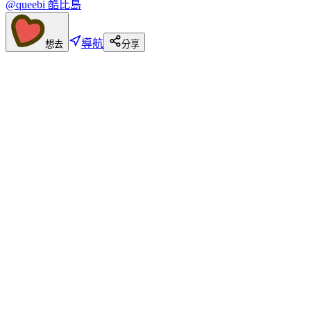
@queebi 酷比島
導航
想去
分享