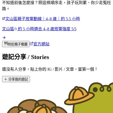
不知道前後怎麼接？照這條順序走，孩子玩到累、你少走冤枉
路。
文山區親子放電動線｜4–8 歲｜約 5.5 小時
文山區
約
5
小時
適合
4
–
8
歲
放電強度
5
/5
官方網站
附近親子餐廳
遊記分享
/ Stories
還沒有人分享，貼上你的 IG / 影片 / 文章，當第一個！
＋ 分享我的遊記