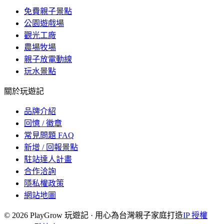
免費親子景點
公園遊戲場
觀光工廠
農場牧場
親子放電動線
玩水景點
關於玩遊記
品牌介紹
回憶 / 徽章
常見問題 FAQ
新增 / 回報景點
駐站達人計畫
合作洽詢
隱私權政策
網站地圖
©
2026
PlayGrow 玩遊記 · 用心為台灣親子家庭打造
IP 授權