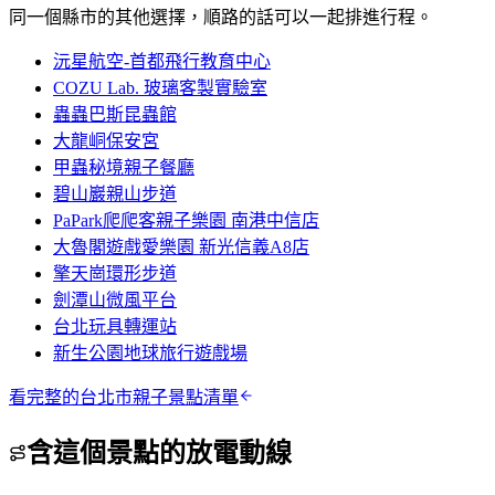
同一個縣市的其他選擇，順路的話可以一起排進行程。
沅星航空-首都飛行教育中心
COZU Lab. 玻璃客製實驗室
蟲蟲巴斯昆蟲館
大龍峒保安宮
甲蟲秘境親子餐廳
碧山巖親山步道
PaPark爬爬客親子樂園 南港中信店
大魯閣遊戲愛樂園 新光信義A8店
擎天崗環形步道
劍潭山微風平台
台北玩具轉運站
新生公園地球旅行遊戲場
看完整的
台北市
親子景點清單
含這個景點的放電動線