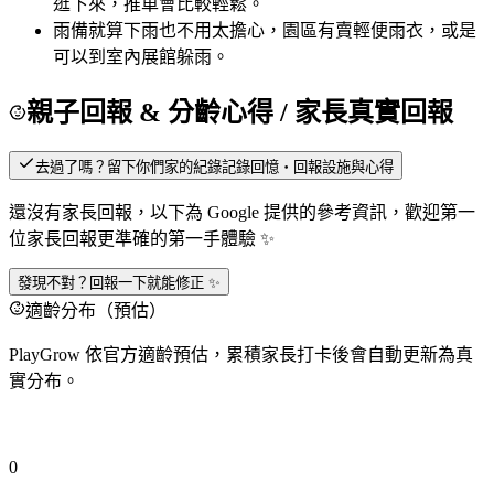
逛下來，推車會比較輕鬆。
雨備
就算下雨也不用太擔心，園區有賣輕便雨衣，或是
可以到室內展館躲雨。
親子回報 & 分齡心得
/ 家長真實回報
去過了嗎？留下你們家的紀錄
記錄回憶・回報設施與心得
還沒有家長回報，以下為 Google 提供的參考資訊，歡迎第一
位家長回報更準確的第一手體驗 ✨
發現不對？回報一下就能修正 ✨
適齡分布（預估）
PlayGrow 依官方適齡預估，累積家長打卡後會自動更新為真
實分布。
0