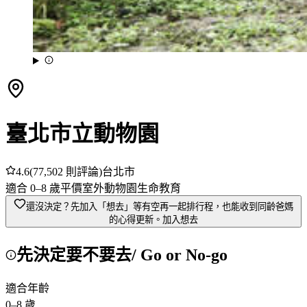
臺北市立動物園
4.6
(
77,502
則評論)
台北市
適合
0
–
8
歲
平價
室外
動物園
生命教育
還沒決定？先加入「想去」
等有空再一起排行程，也能收到同齡爸媽
的心得更新。
加入想去
先決定要不要去
/ Go or No-go
適合年齡
0
–
8
歲