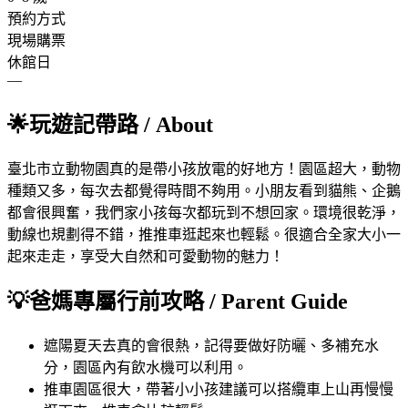
預約方式
現場購票
休館日
—
🌟
玩遊記帶路
/ About
臺北市立動物園真的是帶小孩放電的好地方！園區超大，動物
種類又多，每次去都覺得時間不夠用。小朋友看到貓熊、企鵝
都會很興奮，我們家小孩每次都玩到不想回家。環境很乾淨，
動線也規劃得不錯，推推車逛起來也輕鬆。很適合全家大小一
起來走走，享受大自然和可愛動物的魅力！
💡
爸媽專屬行前攻略
/ Parent Guide
遮陽
夏天去真的會很熱，記得要做好防曬、多補充水
分，園區內有飲水機可以利用。
推車
園區很大，帶著小小孩建議可以搭纜車上山再慢慢