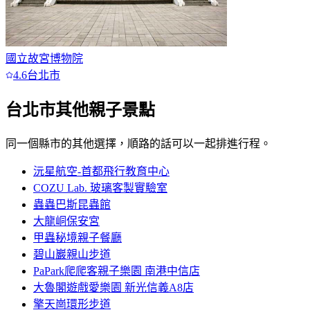
國立故宮博物院
4.6
台北市
台北市
其他親子景點
同一個縣市的其他選擇，順路的話可以一起排進行程。
沅星航空-首都飛行教育中心
COZU Lab. 玻璃客製實驗室
蟲蟲巴斯昆蟲館
大龍峒保安宮
甲蟲秘境親子餐廳
碧山巖親山步道
PaPark爬爬客親子樂園 南港中信店
大魯閣遊戲愛樂園 新光信義A8店
擎天崗環形步道