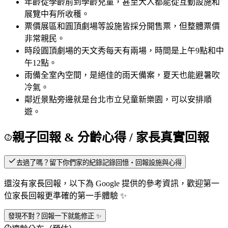
年齡
從學齡前到學齡兒童，甚至大人都能從互動設施和
展覽中有所收穫。
票價
展區和圓頂劇場等設施皆採分開售票，但整體票價
非常親民。
時段
圓頂劇場的天文秀每天有兩場，時間是上午9點和中
午12點。
雨備
全室內空間，是絕佳的雨天備案，夏天也能避暑吹
冷氣。
鄰近景點
旁邊就是台北市立兒童新樂園，可以安排順
遊。
親子回報 & 分齡心得
/ 家長真實回報
去過了嗎？留下你們家的紀錄
記錄回憶・回報設施與心得
還沒有家長回報，以下為 Google 提供的參考資訊，歡迎第一
位家長回報更準確的第一手體驗 ✨
發現不對？回報一下就能修正 ✨