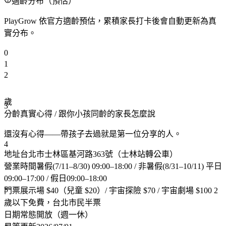
適齡分布（預估）
PlayGrow 依官方適齡預估，累積家長打卡後會自動更新為真
實分布。
0
1
2
歲
3
分齡真實心得
/ 跟你小孩同齡的家長怎麼說
還沒有心得——帶孩子去過就是第一位分享的人。
4
地址
台北市士林區基河路363號（士林站轉公車）
營業時間
暑假(7/11–8/30) 09:00–18:00 / 非暑假(8/31–10/11) 平日
09:00–17:00 / 假日09:00–18:00
5
門票
展示場 $40（兒童 $20）/ 宇宙探險 $70 / 宇宙劇場 $100 2
歲以下免費，台北市民半票
日期
常態開放（週一休）