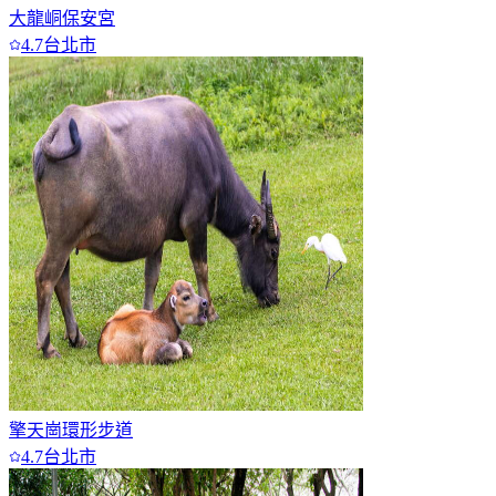
大龍峒保安宮
4.7
台北市
擎天崗環形步道
4.7
台北市