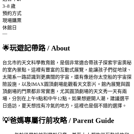
3
–
8
歲
預約方式
現場購票
休館日
—
🌟
玩遊記帶路
/ About
台北市的天文科學教育館，是個非常適合帶孩子探索宇宙奧秘
的室內景點。這裡有豐富的互動式展覽，能讓孩子們從地球、
太陽系一路認識到更廣闊的宇宙，還有像迷你太空船的宇宙探
險設施，以及IMAX圓頂劇場能觀看天文影片。館內展覽與圓
頂劇場的門票都非常實惠，尤其圓頂劇場的天文秀一天有兩
場，分別在上午9點和中午12點。如果想避開人潮，建議選平
日造訪，夏天想找有冷氣的地方，這裡也是個不錯的選擇。
💡
爸媽專屬行前攻略
/ Parent Guide