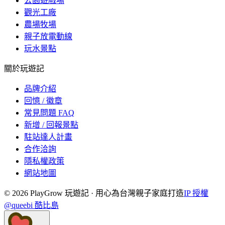
公園遊戲場
觀光工廠
農場牧場
親子放電動線
玩水景點
關於玩遊記
品牌介紹
回憶 / 徽章
常見問題 FAQ
新增 / 回報景點
駐站達人計畫
合作洽詢
隱私權政策
網站地圖
©
2026
PlayGrow 玩遊記 · 用心為台灣親子家庭打造
IP 授權
@queebi 酷比島