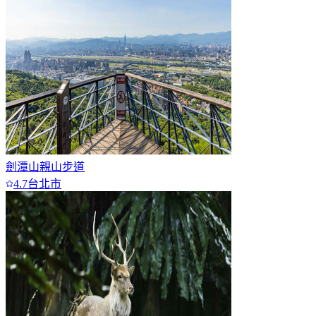
劍潭山親山步道
4.7
台北市