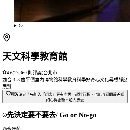
天文科學教育館
4.6
(
13,369
則評論)
台北市
適合
3
–
8
歲
平價
室內
博物館
科學教育
科學好奇心
文化尋根
靜態
展覽
還沒決定？先加入「想去」
等有空再一起排行程，也能收到同齡爸媽
的心得更新。
加入想去
先決定要不要去
/ Go or No-go
適合年齡