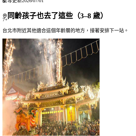
星等更新
2026/07/01
6
同齡孩子也去了這些（
3
–
8
歲）
7+
台北市附近
其他適合這個年齡層的地方，接著安排下一站。