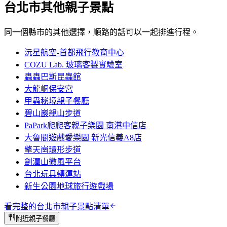
台北市
其他親子景點
同一個縣市的其他選擇，順路的話可以一起排進行程。
沅星航空-首都飛行教育中心
COZU Lab. 玻璃客製實驗室
蟲蟲巴斯昆蟲館
大龍峒保安宮
甲蟲秘境親子餐廳
碧山巖親山步道
PaPark爬爬客親子樂園 南港中信店
大魯閣遊戲愛樂園 新光信義A8店
擎天崗環形步道
劍潭山微風平台
台北玩具轉運站
新生公園地球旅行遊戲場
看完整的
台北市
親子景點清單
附近親子餐廳