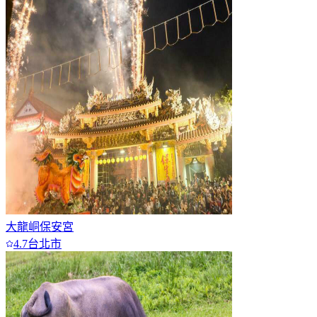
6
7+
大龍峒保安宮
4.7
台北市