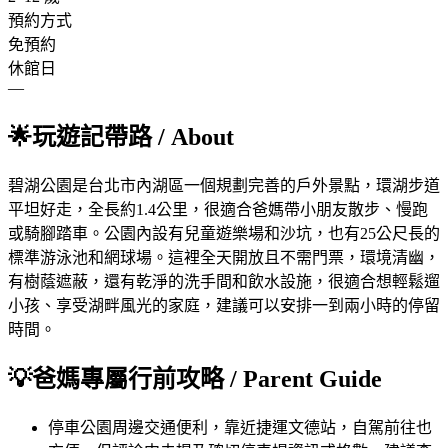
預約方式
免預約
休館日
—
🌟
玩遊記帶路
/ About
碧湖公園是台北市內湖區一個規劃完善的戶外景點，環湖步道
平坦好走，全長約1.4公里，很適合爸媽帶小朋友散步、慢跑
或騎腳踏車。公園內設有兒童遊樂場和沙坑，也有25公尺長的
標準游泳池和網球場。這裡全天開放且不需門票，環境清幽，
有樹蔭遮蔽，還有乾淨的洗手間和飲水設施，很適合想輕鬆遛
小孩、享受湖畔風光的家庭，建議可以安排一到兩小時的停留
時間。
💡
爸媽專屬行前攻略
/ Parent Guide
停車
公園周邊交通便利，靠近捷運文德站，自駕前往也