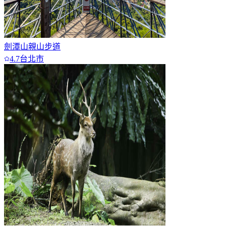
劍潭山親山步道
4.7
台北市