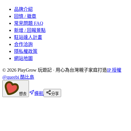
品牌介紹
回憶 / 徽章
常見問題 FAQ
新增 / 回報景點
駐站達人計畫
合作洽詢
隱私權政策
網站地圖
©
2026
PlayGrow 玩遊記 · 用心為台灣親子家庭打造
IP 授權
@queebi 酷比島
導航
想去
分享