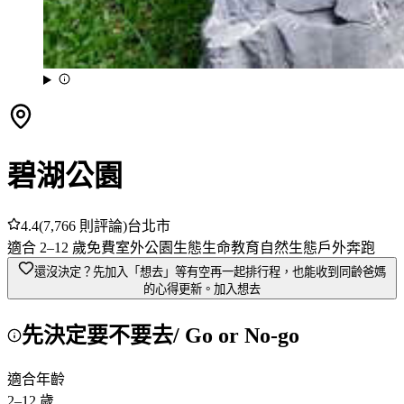
碧湖公園
4.4
(
7,766
則評論)
台北市
適合
2
–
12
歲
免費
室外
公園
生態
生命教育
自然生態
戶外奔跑
還沒決定？先加入「想去」
等有空再一起排行程，也能收到同齡爸媽
的心得更新。
加入想去
先決定要不要去
/ Go or No-go
適合年齡
2
–
12
歲