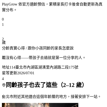
PlayGrow 依官方適齡預估，累積家長打卡後會自動更新為真
實分布。
0
1
2
歲
分齡真實心得
/ 跟你小孩同齡的家長怎麼說
3
還沒有心得——帶孩子去過就是第一位分享的人。
地址
114臺北市內湖區湖濱里內湖路二段175號
星等更新
2026/07/01
4
同齡孩子也去了這些（
2
–
12
歲）
台北市附近
其他適合這個年齡層的地方，接著安排下一站。
5