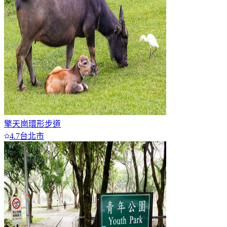
擎天崗環形步道
4.7
台北市