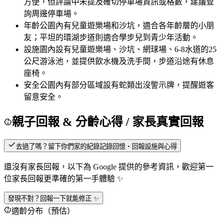
方便，但評論中未提及確切停車場資訊或格數，建議查
詢周邊停車場。
年齡
公園內有兒童遊樂場和沙坑，適合各年齡層的小朋
友；平坦的環湖步道則適合學步兒到青少年活動。
設施
園內設有兒童遊樂場、沙坑、網球場、6-8水道的25
公尺游泳池，並提供飲水機及洗手間，步道沿途有休息
座椅。
安全
公園內有部分區域設有蛇類出沒警示牌，提醒遊客
留意安全。
親子回報 & 分齡心得
/ 家長真實回報
去過了嗎？留下你們家的紀錄
記錄回憶・回報設施與心得
還沒有家長回報，以下為 Google 提供的參考資訊，歡迎第一
位家長回報更準確的第一手體驗 ✨
發現不對？回報一下就能修正 ✨
適齡分布（預估）